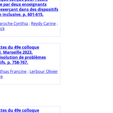
e par deux enseignants
 exerçant dans des dispositifs
 inclusive. p. 601-615.
aroche Cynthia
;
Reydy Carine
;
ick
ctes du 49e colloque
 Marseille 2023.
ésolution de problèmes
ifs. p. 758-767.
thias Francine
;
Lerbour Olivier
ge
ctes du 49e colloque