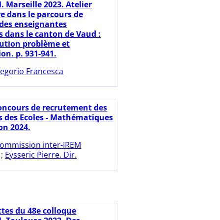
 Marseille 2023. Atelier
re dans le parcours de
des enseignantes
s dans le canton de Vaud :
lution problème et
on. p. 931-941.
egorio Francesca
oncours de recrutement des
s des Ecoles - Mathématiques
on 2024.
ommission inter-IREM
;
Eysseric Pierre. Dir.
ctes du 48e colloque