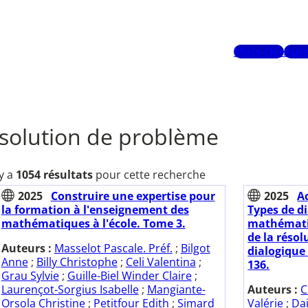
Mots-clés
Aute
solution de problème
 y a
1054 résultats
pour cette recherche
2025
Construire une expertise pour
2025
A
la formation à l'enseignement des
Types de d
mathématiques à l'école. Tome 3.
mathémati
de la réso
Auteurs :
Masselot Pascale. Préf.
;
Bilgot
dialogique 
Anne
;
Billy Christophe
;
Celi Valentina
;
136.
Grau Sylvie
;
Guille-Biel Winder Claire
;
Laurençot-Sorgius Isabelle
;
Mangiante-
Auteurs :
C
Orsola Christine
;
Petitfour Edith
;
Simard
Valérie
;
Da