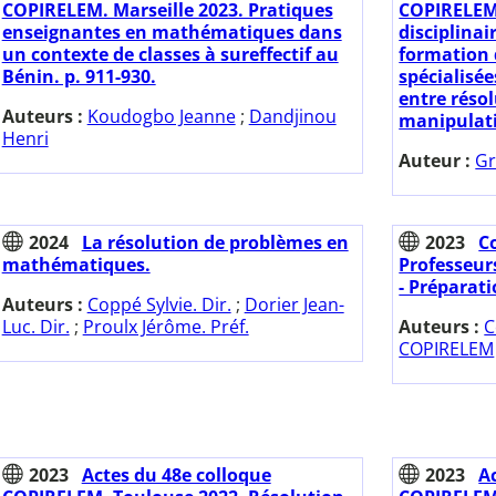
COPIRELEM. Marseille 2023. Pratiques
COPIRELEM.
enseignantes en mathématiques dans
disciplinai
un contexte de classes à sureffectif au
formation 
Bénin. p. 911-930.
spécialisée
entre réso
Auteurs :
Koudogbo Jeanne
;
Dandjinou
manipulati
Henri
Auteur :
Gr
2024
La résolution de problèmes en
2023
C
mathématiques.
Professeur
- Préparati
Auteurs :
Coppé Sylvie. Dir.
;
Dorier Jean-
Luc. Dir.
;
Proulx Jérôme. Préf.
Auteurs :
C
COPIRELEM
2023
Actes du 48e colloque
2023
A