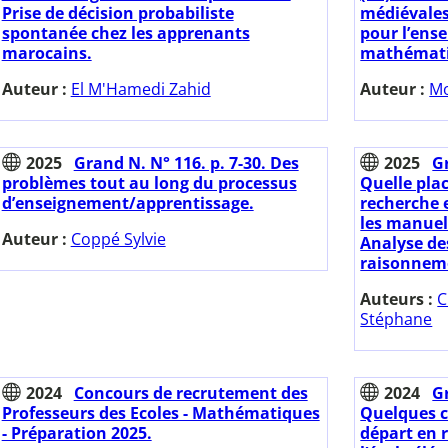
Prise de décision probabiliste
médiévales 
spontanée chez les apprenants
pour l’ens
marocains.
mathématiq
Auteur :
El M'Hamedi Zahid
Auteur :
M
2025
Grand N. N° 116. p. 7-30. Des
2025
Gr
problèmes tout au long du processus
Quelle plac
d’enseignement/apprentissage.
recherche 
les manue
Auteur :
Coppé Sylvie
Analyse de
raisonneme
Auteurs :
C
Stéphane
2024
Concours de recrutement des
2024
Gr
Professeurs des Ecoles - Mathématiques
Quelques c
- Préparation 2025.
départ en 