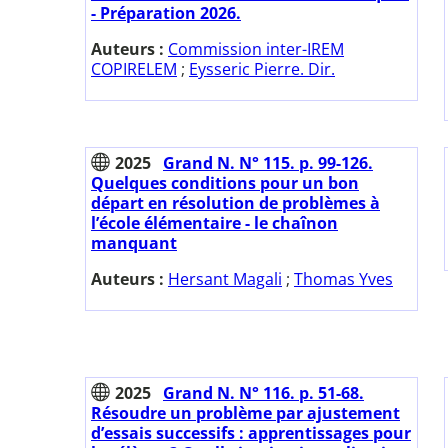
- Préparation 2026.
Auteurs :
Commission inter-IREM
COPIRELEM
;
Eysseric Pierre. Dir.
2025
Grand N. N° 115. p. 99-126.
Quelques conditions pour un bon
départ en résolution de problèmes à
l’école élémentaire - le chaînon
manquant
Auteurs :
Hersant Magali
;
Thomas Yves
2025
Grand N. N° 116. p. 51-68.
Résoudre un problème par ajustement
d’essais successifs : apprentissages pour