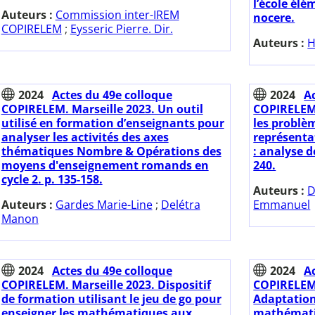
l’école él
Auteurs :
Commission inter-IREM
nocere.
COPIRELEM
;
Eysseric Pierre. Dir.
Auteurs :
H
2024
Actes du 49e colloque
2024
A
COPIRELEM. Marseille 2023. Un outil
COPIRELEM.
utilisé en formation d’enseignants pour
les problèm
analyser les activités des axes
représenta
thématiques Nombre & Opérations des
: analyse d
moyens d'enseignement romands en
240.
cycle 2. p. 135-158.
Auteurs :
D
Auteurs :
Gardes Marie-Line
;
Delétra
Emmanuel
Manon
2024
Actes du 49e colloque
2024
A
COPIRELEM. Marseille 2023. Dispositif
COPIRELEM.
de formation utilisant le jeu de go pour
Adaptation
enseigner les mathématiques aux
mathématiq