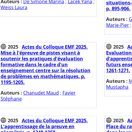
Auteurs :
De Simone Marina
;
Lacek Yana
;
situation
Weiss Laura
p. 895-906.
Auteurs :
G
Marie-Pier
2025
Actes du Colloque EMF 2025.
2025
A
Mise à l'épreuve de pistes visant à
Evaluation
soutenir les pratiques d'évaluation
d'apprenti
formative dans le cadre d'un
futurs ense
enseignement centre sur la résolution
1261-1271.
de problèmes en mathématiques. p.
Auteurs :
M
1195-1205.
Mustapha
Auteurs :
Chanudet Maud
;
Favier
Stéphane
2025
Actes du Colloque EMF 2025.
2025
A
L'apprentissage de la preuve en
Place du r