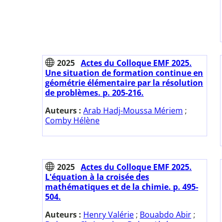
2025
Actes du Colloque EMF 2025.
Une situation de formation continue en
géométrie élémentaire par la résolution
de problèmes. p. 205-216.
Auteurs :
Arab Hadj-Moussa Mériem
;
Comby Hélène
2025
Actes du Colloque EMF 2025.
L'équation à la croisée des
mathématiques et de la chimie. p. 495-
504.
Auteurs :
Henry Valérie
;
Bouabdo Abir
;