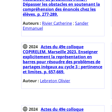
Dépasser les obstacles en soutenant la
compréhension des énoncés chez les
élèves. p. 277-289.
Auteurs :
Rivier Catherine
;
Sander
Emmanuel
2024
Actes du 49e colloque
COPIRELEM. Marseille 2023. Enseigner
explicitement la représentation en
barres pour résoudre des problèmes de
partages inégaux au cycle 3 : pertinence
et limites. p. 657-669.
Auteur :
Lebreton Olivier
2024
Actes du 49e colloque