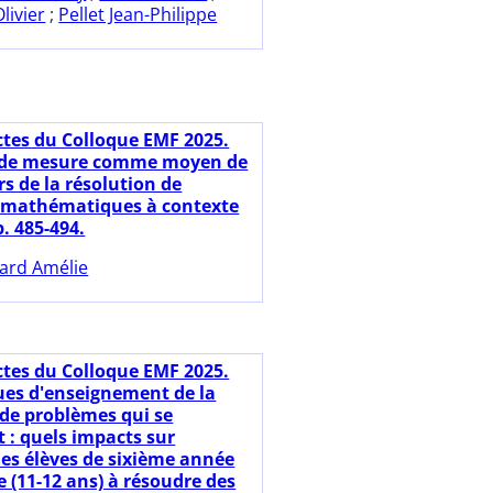
livier
;
Pellet Jean-Philippe
ctes du Colloque EMF 2025.
s de mesure comme moyen de
rs de la résolution de
 mathématiques à contexte
. 485-494.
lard Amélie
ctes du Colloque EMF 2025.
ues d'enseignement de la
 de problèmes qui se
 : quels impacts sur
des élèves de sixième année
 (11-12 ans) à résoudre des