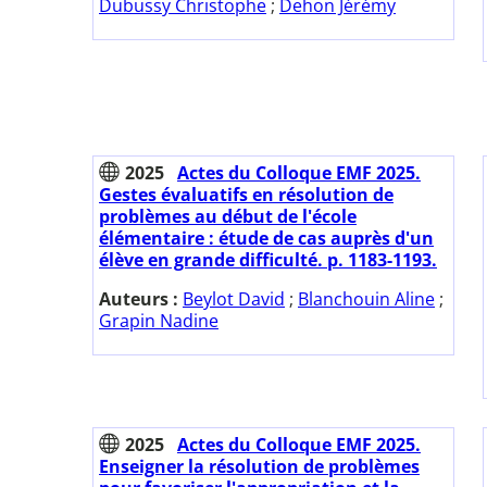
Dubussy Christophe
;
Dehon Jérémy
2025
Actes du Colloque EMF 2025.
Gestes évaluatifs en résolution de
problèmes au début de l'école
élémentaire : étude de cas auprès d'un
élève en grande difficulté. p. 1183-1193.
Auteurs :
Beylot David
;
Blanchouin Aline
;
Grapin Nadine
2025
Actes du Colloque EMF 2025.
Enseigner la résolution de problèmes