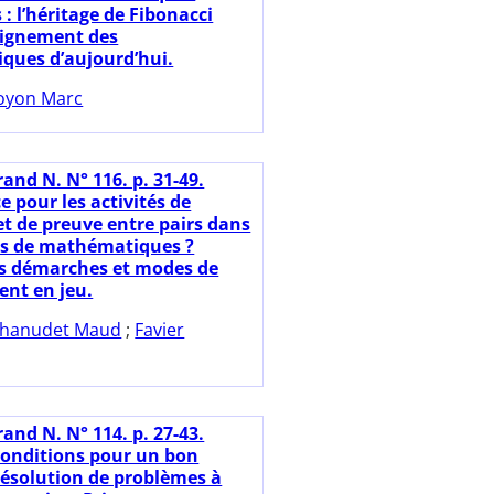
: l’héritage de Fibonacci
eignement des
ues d’aujourd’hui.
oyon Marc
and N. N° 116. p. 31-49.
e pour les activités de
et de preuve entre pairs dans
ls de mathématiques ?
s démarches et modes de
nt en jeu.
hanudet Maud
;
Favier
and N. N° 114. p. 27-43.
onditions pour un bon
résolution de problèmes à