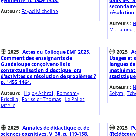
géométrie. p. 1349-1358.
dans les r
secondaire
Auteur :
Fayad Micheline
résolution
Auteurs :
N
Mohamed
2025
Actes du Colloque EMF 2025.
2025
A
Comment des enseignants de
Usages et s
Guadeloupe conçoivent-ils la
langues de
contextualisation didactique lors
mathémati
d'activités de résolution de problèmes ?
statistique
p. 1455-1464.
Auteurs :
N
Auteurs :
Hajby Achraf
;
Ramsamy
Solym
;
Tch
Priscilla
;
Forissier Thomas
;
Le Pallec
Maëlle
2025
Annales de didactique et de
2025
Pe
sciences cognitives. V. 30. p. 119-158.
(Re)découv