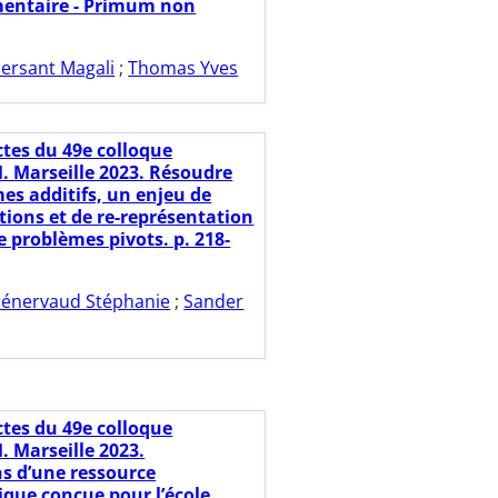
émentaire - Primum non
ersant Magali
;
Thomas Yves
ctes du 49e colloque
 Marseille 2023. Résoudre
es additifs, un enjeu de
tions et de re-représentation
e problèmes pivots. p. 218-
énervaud Stéphanie
;
Sander
ctes du 49e colloque
 Marseille 2023.
s d’une ressource
ue conçue pour l’école