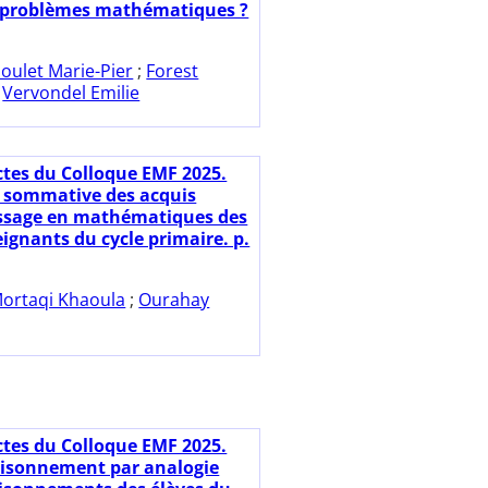
s-problèmes mathématiques ?
oulet Marie-Pier
;
Forest
;
Vervondel Emilie
ctes du Colloque EMF 2025.
 sommative des acquis
ssage en mathématiques des
ignants du cycle primaire. p.
ortaqi Khaoula
;
Ourahay
ctes du Colloque EMF 2025.
aisonnement par analogie