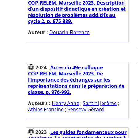
COPIRELEM. Marseille 2023. Description
d’un dispositif didactique en création et
résolution de problèmes additifs au
cycle 2. p. 875-889.
Auteur :
Douarin Florence
2024
Actes du 49e colloque
COPIRELEM. Marseille 2023. De
l’importance des échanges sur les
représentations dans la préparation de
classe. p. 976-992.
Auteurs :
Henry Anne
;
Santini Jérôme
;
Athias Francine
;
Sensevy Gérard
2023
Les guides fondamentaux pour