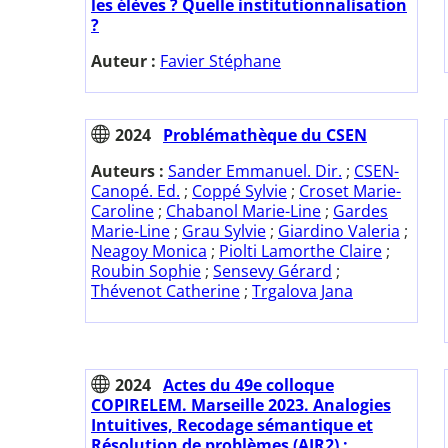
les élèves ? Quelle institutionnalisation
?
Auteur :
Favier Stéphane
2024
Problémathèque du CSEN
Auteurs :
Sander Emmanuel. Dir.
;
CSEN-
Canopé. Ed.
;
Coppé Sylvie
;
Croset Marie-
Caroline
;
Chabanol Marie-Line
;
Gardes
Marie-Line
;
Grau Sylvie
;
Giardino Valeria
;
Neagoy Monica
;
Piolti Lamorthe Claire
;
Roubin Sophie
;
Sensevy Gérard
;
Thévenot Catherine
;
Trgalova Jana
2024
Actes du 49e colloque
COPIRELEM. Marseille 2023. Analogies
Intuitives, Recodage sémantique et
Résolution de problèmes (AIR2) :