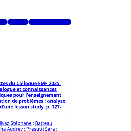
urs
Glossaire
Recherche avancée
ctes du Colloque EMF 2025.
ialogue et connaissances
ques pour l'enseignement
lution de problèmes : analyse
d'une lesson study. p. 127-
livaz Stéphane
;
Batteau
ina Audrey
;
Presutti Sara
;