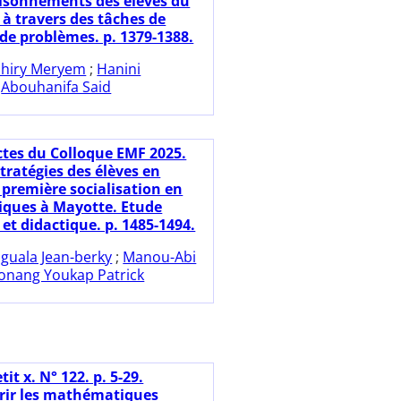
aisonnements des élèves du
 à travers des tâches de
 de problèmes. p. 1379-1388.
hiry Meryem
;
Hanini
;
Abouhanifa Said
ctes du Colloque EMF 2025.
tratégies des élèves en
 première socialisation en
ques à Mayotte. Etude
 et didactique. p. 1485-1494.
guala Jean-berky
;
Manou-Abi
onang Youkap Patrick
tit x. N° 122. p. 5-29.
rir les mathématiques