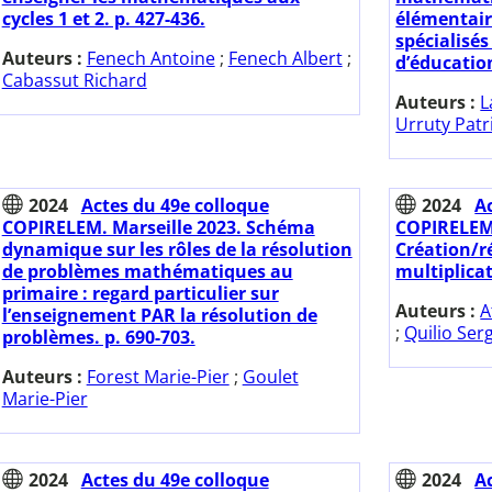
cycles 1 et 2. p. 427-436.
élémentair
spécialisés
Auteurs :
Fenech Antoine
;
Fenech Albert
;
d’éducation
Cabassut Richard
Auteurs :
L
Urruty Patr
2024
Actes du 49e colloque
2024
A
COPIRELEM. Marseille 2023. Schéma
COPIRELEM.
dynamique sur les rôles de la résolution
Création/r
de problèmes mathématiques au
multiplicat
primaire : regard particulier sur
Auteurs :
A
l’enseignement PAR la résolution de
;
Quilio Ser
problèmes. p. 690-703.
Auteurs :
Forest Marie-Pier
;
Goulet
Marie-Pier
2024
Actes du 49e colloque
2024
A