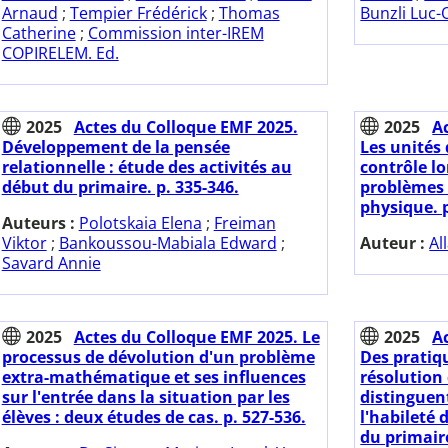
Arnaud
;
Tempier Frédérick
;
Thomas
Bunzli Luc-O
Catherine
;
Commission inter-IREM
COPIRELEM. Ed.
2025
Actes du Colloque EMF 2025.
2025
A
Développement de la pensée
Les unité
relationnelle : étude des activités au
contrôle lo
début du primaire. p. 335-346.
problèmes
physique. p
Auteurs :
Polotskaia Elena
;
Freiman
Viktor
;
Bankoussou-Mabiala Edward
;
Auteur :
Al
Savard Annie
2025
Actes du Colloque EMF 2025. Le
2025
A
processus de dévolution d'un problème
Des pratiq
extra-mathématique et ses influences
résolution
sur l'entrée dans la situation par les
distinguent
élèves : deux études de cas. p. 527-536.
l'habileté 
du primaire