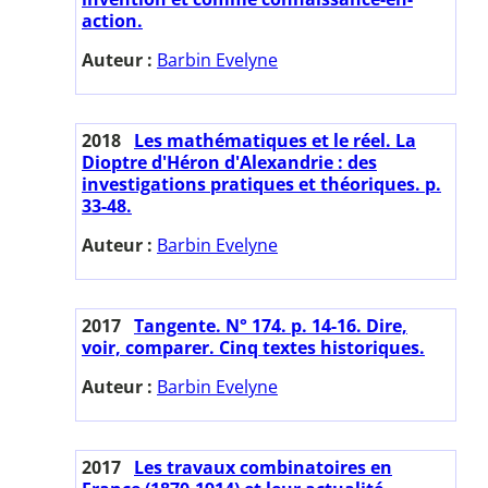
action.
Auteur :
Barbin Evelyne
2018
Les mathématiques et le réel. La
Dioptre d'Héron d'Alexandrie : des
investigations pratiques et théoriques. p.
33-48.
Auteur :
Barbin Evelyne
2017
Tangente. N° 174. p. 14-16. Dire,
voir, comparer. Cinq textes historiques.
Auteur :
Barbin Evelyne
2017
Les travaux combinatoires en