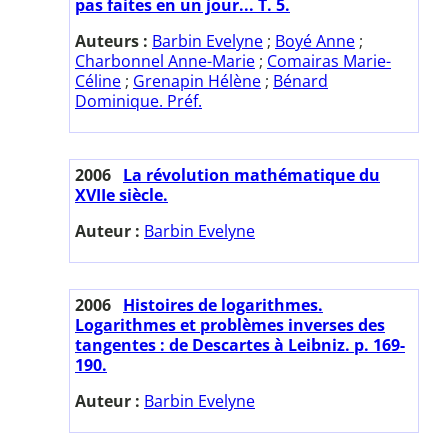
pas faites en un jour... T. 5.
Auteurs :
Barbin Evelyne
;
Boyé Anne
;
Charbonnel Anne-Marie
;
Comairas Marie-
Céline
;
Grenapin Hélène
;
Bénard
Dominique. Préf.
2006
La révolution mathématique du
XVIIe siècle.
Auteur :
Barbin Evelyne
2006
Histoires de logarithmes.
Logarithmes et problèmes inverses des
tangentes : de Descartes à Leibniz. p. 169-
190.
Auteur :
Barbin Evelyne