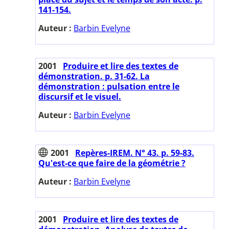
141-154.
Auteur :
Barbin Evelyne
2001
Produire et lire des textes de
démonstration. p. 31-62. La
démonstration : pulsation entre le
discursif et le visuel.
Auteur :
Barbin Evelyne
2001
Repères-IREM. N° 43. p. 59-83.
Qu'est-ce que faire de la géométrie ?
Auteur :
Barbin Evelyne
2001
Produire et lire des textes de