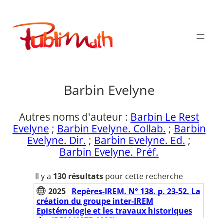
Aller
au
Publimath
contenu
Barbin Evelyne
Autres noms d'auteur :
Barbin Le Rest
Evelyne
;
Barbin Evelyne. Collab.
;
Barbin
Evelyne. Dir.
;
Barbin Evelyne. Ed.
;
Barbin Evelyne. Préf.
Il y a
130 résultats
pour cette recherche
2025
Repères-IREM. N° 138. p. 23-52. La
création du groupe inter-IREM
Epistémologie et les travaux historiques