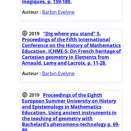
magiques. p. 159-180.
Auteur :
Barbin Evelyne
2019
"Dig where you stand" 5.
Proceedings of the Fifth International
Conference on the History of Mathematics
Education. ICHME-5. On French heritage of
Cartesian geometry in Elements from
Arnauld, Lamy and Lacroix. p. 11-28.
Auteur :
Barbin Evelyne
2019
Proceedings of the Eighth
European Summer University on History
and Epistemology in Mathematics
Education. Using ancient instruments in
the teaching of geometry with
Bachelard's phenomeno-technology p. 69-
80.