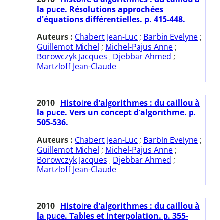
la puce. Résolutions approchées
d'équations différentielles. p. 415-448.
Auteurs :
Chabert Jean-Luc
;
Barbin Evelyne
;
Guillemot Michel
;
Michel-Pajus Anne
;
Borowczyk Jacques
;
Djebbar Ahmed
;
Martzloff Jean-Claude
2010
Histoire d'algorithmes : du caillou à
la puce. Vers un concept d'algorithme. p.
505-536.
Auteurs :
Chabert Jean-Luc
;
Barbin Evelyne
;
Guillemot Michel
;
Michel-Pajus Anne
;
Borowczyk Jacques
;
Djebbar Ahmed
;
Martzloff Jean-Claude
2010
Histoire d'algorithmes : du caillou à
la puce. Tables et interpolation. p. 355-