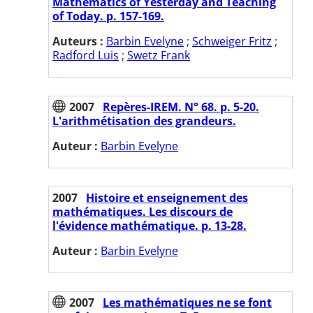
Mathematics of Yesterday and Teaching
of Today. p. 157-169.
Auteurs :
Barbin Evelyne
;
Schweiger Fritz
;
Radford Luis
;
Swetz Frank
2007
Repères-IREM. N° 68. p. 5-20.
L'arithmétisation des grandeurs.
Auteur :
Barbin Evelyne
2007
Histoire et enseignement des
mathématiques. Les discours de
l'évidence mathématique. p. 13-28.
Auteur :
Barbin Evelyne
2007
Les mathématiques ne se font