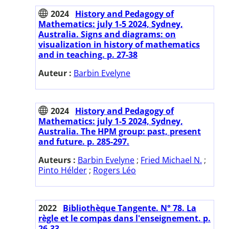
2024
History and Pedagogy of
Mathematics: july 1-5 2024, Sydney,
Australia. Signs and diagrams: on
visualization in history of mathematics
and in teaching. p. 27-38
Auteur :
Barbin Evelyne
2024
History and Pedagogy of
Mathematics: july 1-5 2024, Sydney,
Australia. The HPM group: past, present
and future. p. 285-297.
Auteurs :
Barbin Evelyne
;
Fried Michael N.
;
Pinto Hélder
;
Rogers Léo
2022
Bibliothèque Tangente. N° 78. La
règle et le compas dans l'enseignement. p.
26-33.