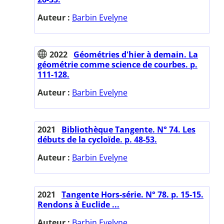
Auteur :
Barbin Evelyne
2022
Géométries d'hier à demain. La
géométrie comme science de courbes. p.
111-128.
Auteur :
Barbin Evelyne
2021
Bibliothèque Tangente. N° 74. Les
débuts de la cycloïde. p. 48-53.
Auteur :
Barbin Evelyne
2021
Tangente Hors-série. N° 78. p. 15-15.
Rendons à Euclide ...
Auteur :
Barbin Evelyne