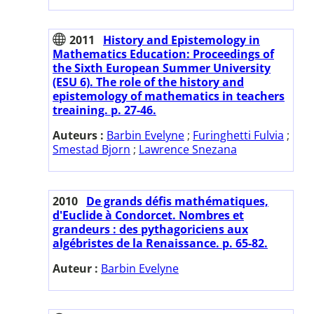
2011
History and Epistemology in
Mathematics Education: Proceedings of
the Sixth European Summer University
(ESU 6). The role of the history and
epistemology of mathematics in teachers
treaining. p. 27-46.
Auteurs :
Barbin Evelyne
;
Furinghetti Fulvia
;
Smestad Bjorn
;
Lawrence Snezana
2010
De grands défis mathématiques,
d'Euclide à Condorcet. Nombres et
grandeurs : des pythagoriciens aux
algébristes de la Renaissance. p. 65-82.
Auteur :
Barbin Evelyne