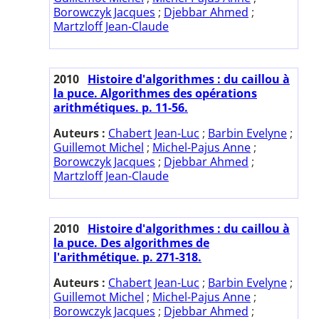
Borowczyk Jacques
;
Djebbar Ahmed
;
Martzloff Jean-Claude
2010
Histoire d'algorithmes : du caillou à
la puce. Algorithmes des opérations
arithmétiques. p. 11-56.
Auteurs :
Chabert Jean-Luc
;
Barbin Evelyne
;
Guillemot Michel
;
Michel-Pajus Anne
;
Borowczyk Jacques
;
Djebbar Ahmed
;
Martzloff Jean-Claude
2010
Histoire d'algorithmes : du caillou à
la puce. Des algorithmes de
l'arithmétique. p. 271-318.
Auteurs :
Chabert Jean-Luc
;
Barbin Evelyne
;
Guillemot Michel
;
Michel-Pajus Anne
;
Borowczyk Jacques
;
Djebbar Ahmed
;