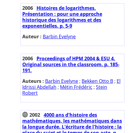
2006
Histoires de logarithmes.
Présentation : pour une approche
historique des logarithmes et des
exponentielles. p. 5-9
Auteur :
Barbin Evelyne
2006
Proceedings of HPM 2004 & ESU 4.
Original sources in the classroom. p. 185-
191.
Auteurs :
Barbin Evelyne
;
Bekken Otto B
;
El
Idrissi Abdellah
;
Métin Frédéric
;
Stein
Robert
2002
4000 ans d'histoire des
mathématiques, les mathématiques dans
la longue durée. L'écriture de l'histoire : la
place du sujet et le temps de son acte. p.