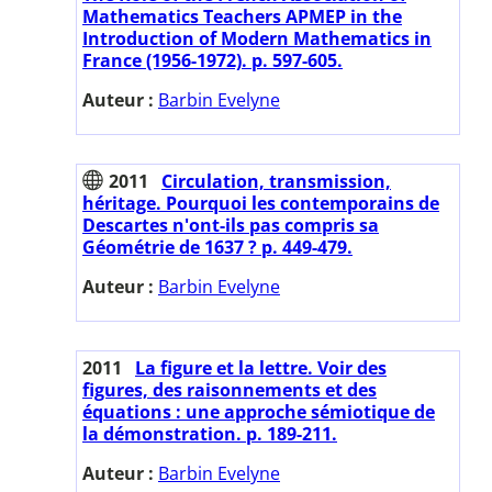
Mathematics Teachers APMEP in the
Introduction of Modern Mathematics in
France (1956-1972). p. 597-605.
Auteur :
Barbin Evelyne
2011
Circulation, transmission,
héritage. Pourquoi les contemporains de
Descartes n'ont-ils pas compris sa
Géométrie de 1637 ? p. 449-479.
Auteur :
Barbin Evelyne
2011
La figure et la lettre. Voir des
figures, des raisonnements et des
équations : une approche sémiotique de
la démonstration. p. 189-211.
Auteur :
Barbin Evelyne