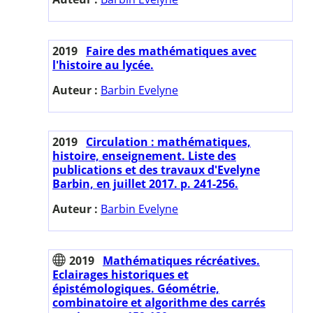
2019
Faire des mathématiques avec
l'histoire au lycée.
Auteur :
Barbin Evelyne
2019
Circulation : mathématiques,
histoire, enseignement. Liste des
publications et des travaux d'Evelyne
Barbin, en juillet 2017. p. 241-256.
Auteur :
Barbin Evelyne
2019
Mathématiques récréatives.
Eclairages historiques et
épistémologiques. Géométrie,
combinatoire et algorithme des carrés