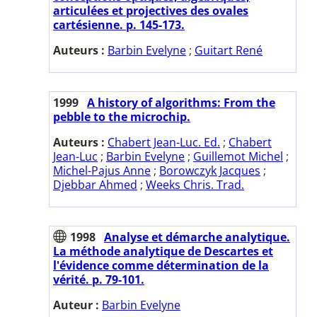
articulées et projectives des ovales
cartésienne. p. 145-173.
Auteurs :
Barbin Evelyne
;
Guitart René
1999
A history of algorithms: From the
pebble to the microchip.
Auteurs :
Chabert Jean-Luc. Ed.
;
Chabert
Jean-Luc
;
Barbin Evelyne
;
Guillemot Michel
;
Michel-Pajus Anne
;
Borowczyk Jacques
;
Djebbar Ahmed
;
Weeks Chris. Trad.
1998
Analyse et démarche analytique.
La méthode analytique de Descartes et
l'évidence comme détermination de la
vérité. p. 79-101.
Auteur :
Barbin Evelyne