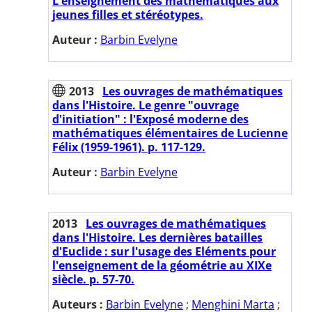
L'enseignement des mathématiques aux
jeunes filles et stéréotypes.
Auteur :
Barbin Evelyne
2013
Les ouvrages de mathématiques
dans l'Histoire. Le genre "ouvrage
d'initiation" : l'Exposé moderne des
mathématiques élémentaires de Lucienne
Félix (1959-1961). p. 117-129.
Auteur :
Barbin Evelyne
2013
Les ouvrages de mathématiques
dans l'Histoire. Les dernières batailles
d'Euclide : sur l'usage des Eléments pour
l'enseignement de la géométrie au XIXe
siècle. p. 57-70.
Auteurs :
Barbin Evelyne
;
Menghini Marta
;