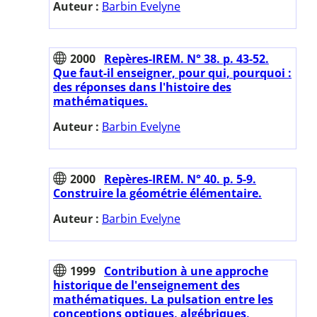
Auteur :
Barbin Evelyne
2000
Repères-IREM. N° 38. p. 43-52.
Que faut-il enseigner, pour qui, pourquoi :
des réponses dans l'histoire des
mathématiques.
Auteur :
Barbin Evelyne
2000
Repères-IREM. N° 40. p. 5-9.
Construire la géométrie élémentaire.
Auteur :
Barbin Evelyne
1999
Contribution à une approche
historique de l'enseignement des
mathématiques. La pulsation entre les
conceptions optiques, algébriques,