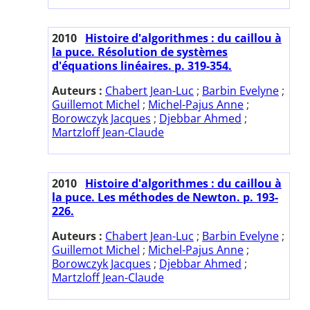
2010
Histoire d'algorithmes : du caillou à
la puce. Résolution de systèmes
d'équations linéaires. p. 319-354.
Auteurs :
Chabert Jean-Luc
;
Barbin Evelyne
;
Guillemot Michel
;
Michel-Pajus Anne
;
Borowczyk Jacques
;
Djebbar Ahmed
;
Martzloff Jean-Claude
2010
Histoire d'algorithmes : du caillou à
la puce. Les méthodes de Newton. p. 193-
226.
Auteurs :
Chabert Jean-Luc
;
Barbin Evelyne
;
Guillemot Michel
;
Michel-Pajus Anne
;
Borowczyk Jacques
;
Djebbar Ahmed
;
Martzloff Jean-Claude