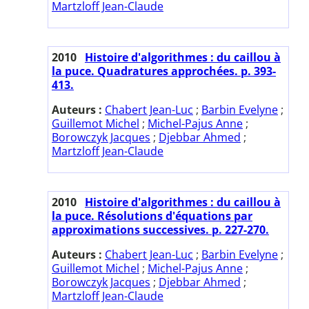
Martzloff Jean-Claude
2010
Histoire d'algorithmes : du caillou à
la puce. Quadratures approchées. p. 393-
413.
Auteurs :
Chabert Jean-Luc
;
Barbin Evelyne
;
Guillemot Michel
;
Michel-Pajus Anne
;
Borowczyk Jacques
;
Djebbar Ahmed
;
Martzloff Jean-Claude
2010
Histoire d'algorithmes : du caillou à
la puce. Résolutions d'équations par
approximations successives. p. 227-270.
Auteurs :
Chabert Jean-Luc
;
Barbin Evelyne
;
Guillemot Michel
;
Michel-Pajus Anne
;
Borowczyk Jacques
;
Djebbar Ahmed
;
Martzloff Jean-Claude