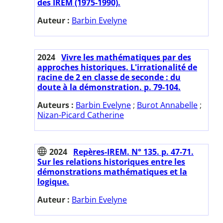
des IREM (1975-1990).
Auteur :
Barbin Evelyne
2024
Vivre les mathématiques par des
approches historiques. L'irrationalité de
racine de 2 en classe de seconde : du
doute à la démonstration. p. 79-104.
Auteurs :
Barbin Evelyne
;
Burot Annabelle
;
Nizan-Picard Catherine
2024
Repères-IREM. N° 135. p. 47-71.
Sur les relations historiques entre les
démonstrations mathématiques et la
logique.
Auteur :
Barbin Evelyne