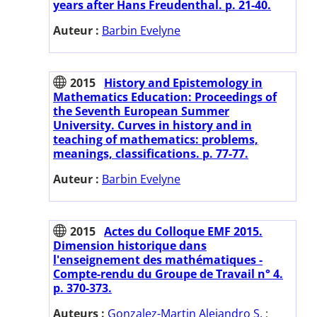
years after Hans Freudenthal. p. 21-40.
Auteur :
Barbin Evelyne
2015
History and Epistemology in
Mathematics Education: Proceedings of
the Seventh European Summer
University. Curves in history and in
teaching of mathematics: problems,
meanings, classifications. p. 77-77.
Auteur :
Barbin Evelyne
2015
Actes du Colloque EMF 2015.
Dimension historique dans
l'enseignement des mathématiques -
Compte-rendu du Groupe de Travail n° 4.
p. 370-373.
Auteurs :
Gonzalez-Martin Alejandro S.
;