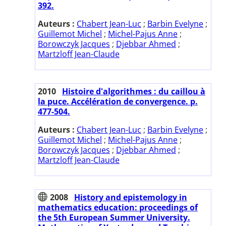
392.
Auteurs :
Chabert Jean-Luc
;
Barbin Evelyne
;
Guillemot Michel
;
Michel-Pajus Anne
;
Borowczyk Jacques
;
Djebbar Ahmed
;
Martzloff Jean-Claude
2010
Histoire d'algorithmes : du caillou à
la puce. Accélération de convergence. p.
477-504.
Auteurs :
Chabert Jean-Luc
;
Barbin Evelyne
;
Guillemot Michel
;
Michel-Pajus Anne
;
Borowczyk Jacques
;
Djebbar Ahmed
;
Martzloff Jean-Claude
2008
History and epistemology in
mathematics education: proceedings of
the 5th European Summer University.