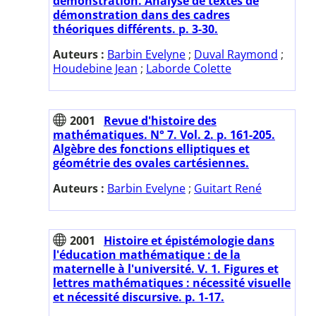
démonstration. Analyse de textes de
démonstration dans des cadres
théoriques différents. p. 3-30.
Auteurs :
Barbin Evelyne
;
Duval Raymond
;
Houdebine Jean
;
Laborde Colette
2001
Revue d'histoire des
mathématiques. N° 7. Vol. 2. p. 161-205.
Algèbre des fonctions elliptiques et
géométrie des ovales cartésiennes.
Auteurs :
Barbin Evelyne
;
Guitart René
2001
Histoire et épistémologie dans
l'éducation mathématique : de la
maternelle à l'université. V. 1. Figures et
lettres mathématiques : nécessité visuelle
et nécessité discursive. p. 1-17.