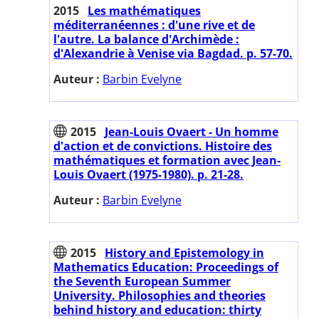
2015
Les mathématiques
méditerranéennes : d'une rive et de
l'autre. La balance d'Archimède :
d'Alexandrie à Venise via Bagdad. p. 57-70.
Auteur :
Barbin Evelyne
2015
Jean-Louis Ovaert - Un homme
d'action et de convictions. Histoire des
mathématiques et formation avec Jean-
Louis Ovaert (1975-1980). p. 21-28.
Auteur :
Barbin Evelyne
2015
History and Epistemology in
Mathematics Education: Proceedings of
the Seventh European Summer
University. Philosophies and theories
behind history and education: thirty