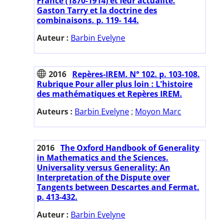
France (1870-1914) et leur actualité.
Gaston Tarry et la doctrine des
combinaisons. p. 119- 144.
Auteur :
Barbin Evelyne
2016
Repères-IREM. N° 102. p. 103-108.
Rubrique Pour aller plus loin : L'histoire
des mathématiques et Repères IREM.
Auteurs :
Barbin Evelyne
;
Moyon Marc
2016
The Oxford Handbook of Generality
in Mathematics and the Sciences.
Universality versus Generality: An
Interpretation of the Dispute over
Tangents between Descartes and Fermat.
p. 413-432.
Auteur :
Barbin Evelyne