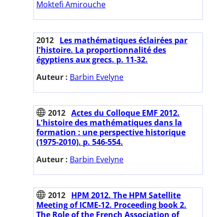
Moktefi Amirouche
2012
Les mathématiques éclairées par
l'histoire. La proportionnalité des
égyptiens aux grecs. p. 11-32.
Auteur :
Barbin Evelyne
2012
Actes du Colloque EMF 2012.
L'histoire des mathématiques dans la
formation : une perspective historique
(1975-2010). p. 546-554.
Auteur :
Barbin Evelyne
2012
HPM 2012. The HPM Satellite
Meeting of ICME-12. Proceeding book 2.
The Role of the French Association of