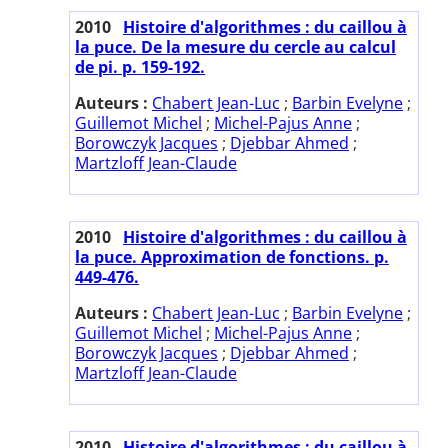
2010
Histoire d'algorithmes : du caillou à
la puce. De la mesure du cercle au calcul
de pi. p. 159-192.
Auteurs :
Chabert Jean-Luc
;
Barbin Evelyne
;
Guillemot Michel
;
Michel-Pajus Anne
;
Borowczyk Jacques
;
Djebbar Ahmed
;
Martzloff Jean-Claude
2010
Histoire d'algorithmes : du caillou à
la puce. Approximation de fonctions. p.
449-476.
Auteurs :
Chabert Jean-Luc
;
Barbin Evelyne
;
Guillemot Michel
;
Michel-Pajus Anne
;
Borowczyk Jacques
;
Djebbar Ahmed
;
Martzloff Jean-Claude
2010
Histoire d'algorithmes : du caillou à