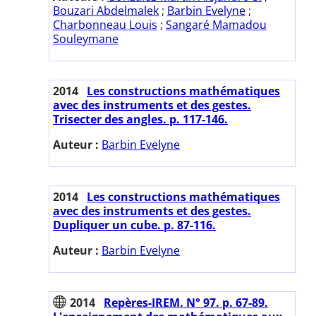
Bouzari Abdelmalek
;
Barbin Evelyne
;
Charbonneau Louis
;
Sangaré Mamadou
Souleymane
2014
Les constructions mathématiques
avec des instruments et des gestes.
Trisecter des angles. p. 117-146.
Auteur :
Barbin Evelyne
2014
Les constructions mathématiques
avec des instruments et des gestes.
Dupliquer un cube. p. 87-116.
Auteur :
Barbin Evelyne
2014
Repères-IREM. N° 97. p. 67-89.