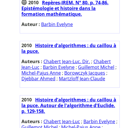
2010
Repères-IREM. N° 80. p. 74-86.
Epistémologie et histoire dans la
formation mathématique.
Auteur :
Barbin Evelyne
2010
Histoire d'algorithmes : du caillou à
la puce.
Auteurs :
Chabert Jean-Luc. Dir.
;
Chabert
Jean-Luc
;
Barbin Evelyne
;
Guillemot Michel
;
Michel-Pajus Anne
;
Borowczyk Jacques
;
Djebbar Ahmed
;
Martzloff Jean-Claude
2010
Histoire d'algorithmes : du caillou à
la puce. Autour de l'algorithme d'Euclide.
p. 129-158.
Auteurs :
Chabert Jean-Luc
;
Barbin Evelyne
;
Guillemot Michel
;
Michel-Pajus Anne
;