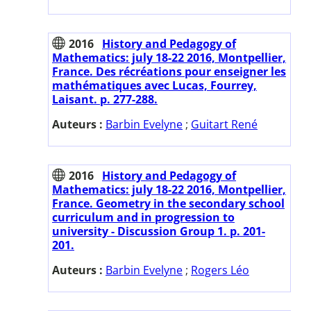
2016
History and Pedagogy of
Mathematics: july 18-22 2016, Montpellier,
France. Des récréations pour enseigner les
mathématiques avec Lucas, Fourrey,
Laisant. p. 277-288.
Auteurs :
Barbin Evelyne
;
Guitart René
2016
History and Pedagogy of
Mathematics: july 18-22 2016, Montpellier,
France. Geometry in the secondary school
curriculum and in progression to
university - Discussion Group 1. p. 201-
201.
Auteurs :
Barbin Evelyne
;
Rogers Léo