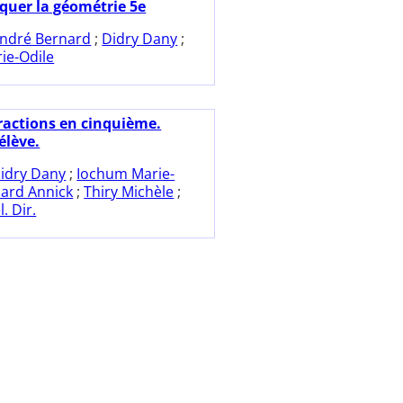
iquer la géométrie 5e
ndré Bernard
;
Didry Dany
;
ie-Odile
fractions en cinquième.
'élève.
idry Dany
;
Iochum Marie-
ard Annick
;
Thiry Michèle
;
. Dir.