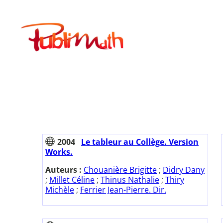
Aller
au
Publimath
contenu
2004
Le tableur au Collège. Version
Works.
Auteurs :
Chouanière Brigitte
;
Didry Dany
;
Millet Céline
;
Thinus Nathalie
;
Thiry
Michèle
;
Ferrier Jean-Pierre. Dir.