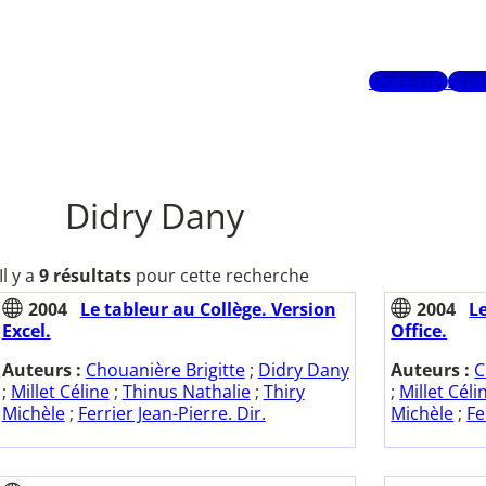
Mots-clés
Aute
Didry Dany
Il y a
9 résultats
pour cette recherche
2004
Le tableur au Collège. Version
2004
L
Excel.
Office.
Auteurs :
Chouanière Brigitte
;
Didry Dany
Auteurs :
C
;
Millet Céline
;
Thinus Nathalie
;
Thiry
;
Millet Céli
Michèle
;
Ferrier Jean-Pierre. Dir.
Michèle
;
Fe