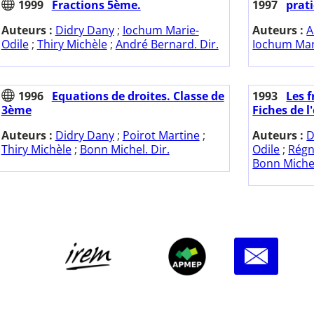
1999
Fractions 5ème.
1997
prat
Auteurs :
Didry Dany
;
Iochum Marie-
Auteurs :
A
Odile
;
Thiry Michèle
;
André Bernard. Dir.
Iochum Mar
1996
Equations de droites. Classe de
1993
Les 
3ème
Fiches de l
Auteurs :
Didry Dany
;
Poirot Martine
;
Auteurs :
D
Thiry Michèle
;
Bonn Michel. Dir.
Odile
;
Régn
Bonn Michel