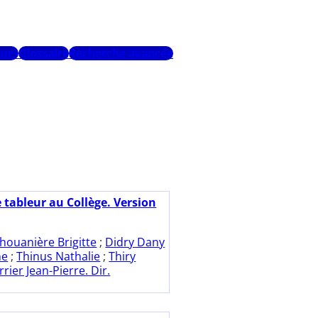
urs
Glossaire
Recherche avancée
e tableur au Collège. Version
houanière Brigitte
;
Didry Dany
ne
;
Thinus Nathalie
;
Thiry
rrier Jean-Pierre. Dir.