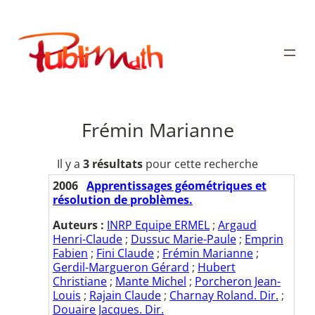
Aller
au
Publimath
contenu
Frémin Marianne
Il y a
3 résultats
pour cette recherche
2006
Apprentissages géométriques et
résolution de problèmes.
Auteurs :
INRP Equipe ERMEL
;
Argaud
Henri-Claude
;
Dussuc Marie-Paule
;
Emprin
Fabien
;
Fini Claude
;
Frémin Marianne
;
Gerdil-Margueron Gérard
;
Hubert
Christiane
;
Mante Michel
;
Porcheron Jean-
Louis
;
Rajain Claude
;
Charnay Roland. Dir.
;
Douaire Jacques. Dir.