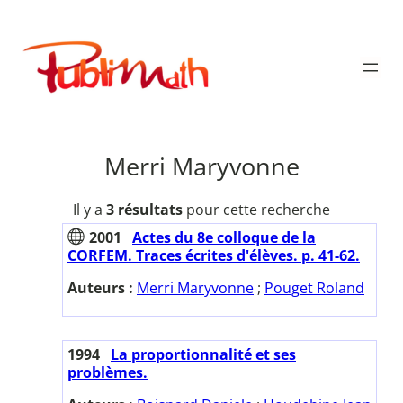
Aller
au
Publimath
contenu
Merri Maryvonne
Il y a
3 résultats
pour cette recherche
2001
Actes du 8e colloque de la
CORFEM. Traces écrites d'élèves. p. 41-62.
Auteurs :
Merri Maryvonne
;
Pouget Roland
1994
La proportionnalité et ses
problèmes.