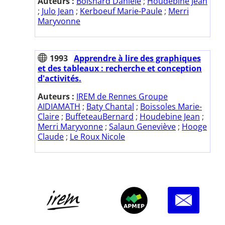
Auteurs :
Boisnard Daniele
;
Houdebine Jean
;
Julo Jean
;
Kerboeuf Marie-Paule
;
Merri
Maryvonne
1993
Apprendre à lire des graphiques
et des tableaux : recherche et conception
d'activités.
Auteurs :
IREM de Rennes Groupe
AIDIAMATH
;
Baty Chantal
;
Boissoles Marie-
Claire
;
BuffeteauBernard
;
Houdebine Jean
;
Merri Maryvonne
;
Salaun Geneviève
;
Hooge
Claude
;
Le Roux Nicole