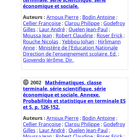
économique et sociale.
Auteurs :
Arnoux Pierre
;
Bodin Antoine
;
Cellier Françoise
;
Clarou Philippe
;
Godefroy
Gilles
;
Laur André
;
Quelen Jean-Paul
;
Moussa Jean
;
Robert Claudine
;
Roser Erick
;
Rouche Nicolas
;
Yebbou Johan
;
Hirlimann
Anne
;
Ministère de l'Education Nationale
Direction de l'enseignement scolaire. Ed.
;
Giovendo Jérôme. Dir.
2002
Mathématiques, classe
terminale, série scientifique, série
économique et sociale. Annexe.
Probabilités et statistique en terminale ES
et S. p. 126-152.
Auteurs :
Arnoux Pierre
;
Bodin Antoine
;
Cellier Françoise
;
Clarou Philippe
;
Godefroy
Gilles
;
Laur André
;
Quelen Jean-Paul
;
Moussa Jean
;
Robert Claudine
;
Roser Erick
;