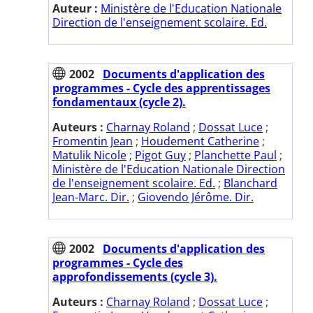
Auteur :
Ministère de l'Education Nationale
Direction de l'enseignement scolaire. Ed.
2002
Documents d'application des
programmes - Cycle des apprentissages
fondamentaux (cycle 2).
Auteurs :
Charnay Roland
;
Dossat Luce
;
Fromentin Jean
;
Houdement Catherine
;
Matulik Nicole
;
Pigot Guy
;
Planchette Paul
;
Ministère de l'Education Nationale Direction
de l'enseignement scolaire. Ed.
;
Blanchard
Jean-Marc. Dir.
;
Giovendo Jérôme. Dir.
2002
Documents d'application des
programmes - Cycle des
approfondissements (cycle 3).
Auteurs :
Charnay Roland
;
Dossat Luce
;