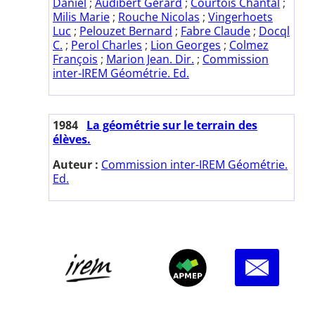
Daniel
;
Audibert Gérard
;
Courtois Chantal
;
Milis Marie
;
Rouche Nicolas
;
Vingerhoets
Luc
;
Pelouzet Bernard
;
Fabre Claude
;
Docql
C.
;
Perol Charles
;
Lion Georges
;
Colmez
François
;
Marion Jean. Dir.
;
Commission
inter-IREM Géométrie. Ed.
1984
La géométrie sur le terrain des
élèves.
Auteur :
Commission inter-IREM Géométrie.
Ed.