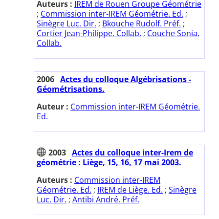
Auteurs :
IREM de Rouen Groupe Géométrie
;
Commission inter-IREM Géométrie. Ed.
;
Sinègre Luc. Dir.
;
Bkouche Rudolf. Préf.
;
Cortier Jean-Philippe. Collab.
;
Couche Sonia.
Collab.
2006
Actes du colloque Algébrisations -
Géométrisations.
Auteur :
Commission inter-IREM Géométrie.
Ed.
2003
Actes du colloque inter-Irem de
géométrie : Liège, 15, 16, 17 mai 2003.
Auteurs :
Commission inter-IREM
Géométrie. Ed.
;
IREM de Liège. Ed.
;
Sinègre
Luc. Dir.
;
Antibi André. Préf.