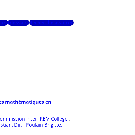
urs
Glossaire
Recherche avancée
es mathématiques en
ommission inter-IREM Collège
;
stian. Dir.
;
Poulain Brigitte.