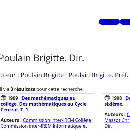
Mots-clés
Aute
Poulain Brigitte. Dir.
uteur :
Poulain Brigitte
;
Poulain Brigitte. Préf.
Il y a
3 résultats
pour cette recherche
1999
Des mathématiques au
1998
D
collège. Des mathématiques au Cycle
sixième.
Central. T. 1.
Auteurs :
C
Auteurs :
Commission inter-IREM Collège
;
Massot Chri
Commission inter-IREM Informatique et
Dir.