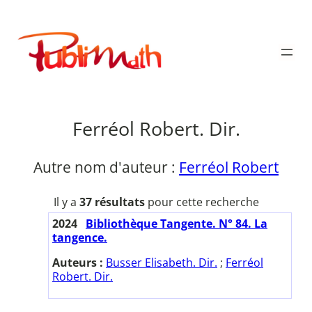
Aller
au
Publimath
contenu
Ferréol Robert. Dir.
Autre nom d'auteur :
Ferréol Robert
Il y a
37 résultats
pour cette recherche
2024
Bibliothèque Tangente. N° 84. La
tangence.
Auteurs :
Busser Elisabeth. Dir.
;
Ferréol
Robert. Dir.