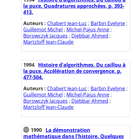
la puce. Quadratures approchées. p. 393-
413.
Auteurs :
Chabert Jean-Luc
;
Barbin Evelyne
;
Guillemot Michel
;
Michel-Pajus Anne
;
Borowczyk Jacques
;
Djebbar Ahmed
;
Martzloff Jean-Claude
1994
Histoire d'algorithmes. Du caillou à
la puce. Accélération de convergence. p.
477-504.
Auteurs :
Chabert Jean-Luc
;
Barbin Evelyne
;
Guillemot Michel
;
Michel-Pajus Anne
;
Borowczyk Jacques
;
Djebbar Ahmed
;
Martzloff Jean-Claude
1990
La démonstration
mathématique dans l'histoire. Quelques