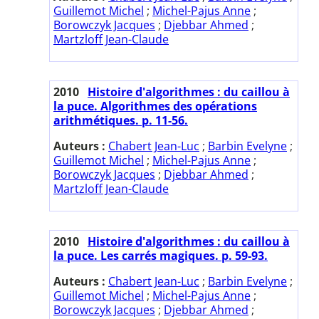
Guillemot Michel
;
Michel-Pajus Anne
;
Borowczyk Jacques
;
Djebbar Ahmed
;
Martzloff Jean-Claude
2010
Histoire d'algorithmes : du caillou à
la puce. Algorithmes des opérations
arithmétiques. p. 11-56.
Auteurs :
Chabert Jean-Luc
;
Barbin Evelyne
;
Guillemot Michel
;
Michel-Pajus Anne
;
Borowczyk Jacques
;
Djebbar Ahmed
;
Martzloff Jean-Claude
2010
Histoire d'algorithmes : du caillou à
la puce. Les carrés magiques. p. 59-93.
Auteurs :
Chabert Jean-Luc
;
Barbin Evelyne
;
Guillemot Michel
;
Michel-Pajus Anne
;
Borowczyk Jacques
;
Djebbar Ahmed
;