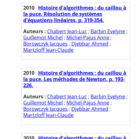
2010
Histoire d'algorithmes : du caillou à
la puce. Résolution de systèmes
d'équations linéaires. p. 319-354.
Auteurs :
Chabert Jean-Luc
;
Barbin Evelyne
;
Guillemot Michel
;
Michel-Pajus Anne
;
Borowczyk Jacques
;
Djebbar Ahmed
;
Martzloff Jean-Claude
2010
Histoire d'algorithmes : du caillou à
la puce. Les méthodes de Newton. p. 193-
226.
Auteurs :
Chabert Jean-Luc
;
Barbin Evelyne
;
Guillemot Michel
;
Michel-Pajus Anne
;
Borowczyk Jacques
;
Djebbar Ahmed
;
Martzloff Jean-Claude
2010
Histoire d'algorithmes : du caillou à