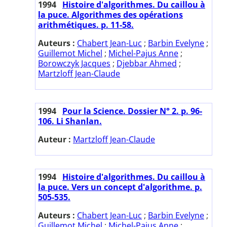
1994
Histoire d'algorithmes. Du caillou à
la puce. Algorithmes des opérations
arithmétiques. p. 11-58.
Auteurs :
Chabert Jean-Luc
;
Barbin Evelyne
;
Guillemot Michel
;
Michel-Pajus Anne
;
Borowczyk Jacques
;
Djebbar Ahmed
;
Martzloff Jean-Claude
1994
Pour la Science. Dossier N° 2. p. 96-
106. Li Shanlan.
Auteur :
Martzloff Jean-Claude
1994
Histoire d'algorithmes. Du caillou à
la puce. Vers un concept d'algorithme. p.
505-535.
Auteurs :
Chabert Jean-Luc
;
Barbin Evelyne
;
Guillemot Michel
;
Michel-Pajus Anne
;