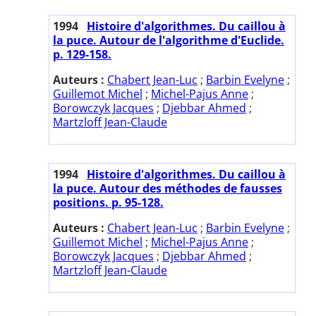
1994
Histoire d'algorithmes. Du caillou à
la puce. Autour de l'algorithme d'Euclide.
p. 129-158.
Auteurs :
Chabert Jean-Luc
;
Barbin Evelyne
;
Guillemot Michel
;
Michel-Pajus Anne
;
Borowczyk Jacques
;
Djebbar Ahmed
;
Martzloff Jean-Claude
1994
Histoire d'algorithmes. Du caillou à
la puce. Autour des méthodes de fausses
positions. p. 95-128.
Auteurs :
Chabert Jean-Luc
;
Barbin Evelyne
;
Guillemot Michel
;
Michel-Pajus Anne
;
Borowczyk Jacques
;
Djebbar Ahmed
;
Martzloff Jean-Claude