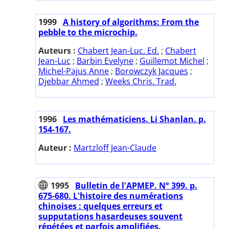
1999
A history of algorithms: From the
pebble to the microchip.
Auteurs :
Chabert Jean-Luc. Ed.
;
Chabert
Jean-Luc
;
Barbin Evelyne
;
Guillemot Michel
;
Michel-Pajus Anne
;
Borowczyk Jacques
;
Djebbar Ahmed
;
Weeks Chris. Trad.
1996
Les mathématiciens. Li Shanlan. p.
154-167.
Auteur :
Martzloff Jean-Claude
1995
Bulletin de l'APMEP. N° 399. p.
675-680. L'histoire des numérations
chinoises : quelques erreurs et
supputations hasardeuses souvent
répétées et parfois amplifiées.