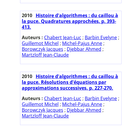
2010
Histoire d'algorithmes : du caillou à
la puce. Quadratures approchées. p. 393-
413.
Auteurs :
Chabert Jean-Luc
;
Barbin Evelyne
;
Guillemot Michel
;
Michel-Pajus Anne
;
Borowczyk Jacques
;
Djebbar Ahmed
;
Martzloff Jean-Claude
2010
Histoire d'algorithmes : du caillou à
la puce. Résolutions d'équations par
approximations successives. p. 227-270.
Auteurs :
Chabert Jean-Luc
;
Barbin Evelyne
;
Guillemot Michel
;
Michel-Pajus Anne
;
Borowczyk Jacques
;
Djebbar Ahmed
;
Martzloff Jean-Claude