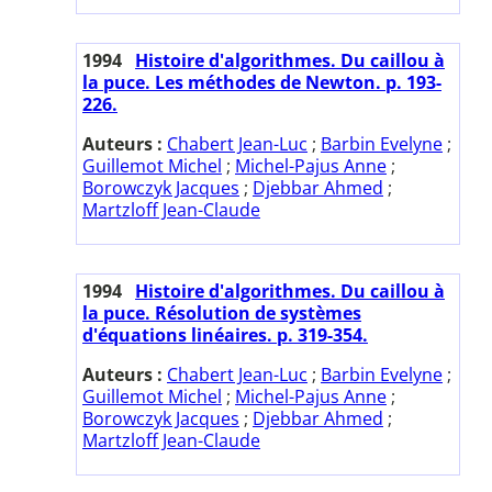
1994
Histoire d'algorithmes. Du caillou à
la puce. Les méthodes de Newton. p. 193-
226.
Auteurs :
Chabert Jean-Luc
;
Barbin Evelyne
;
Guillemot Michel
;
Michel-Pajus Anne
;
Borowczyk Jacques
;
Djebbar Ahmed
;
Martzloff Jean-Claude
1994
Histoire d'algorithmes. Du caillou à
la puce. Résolution de systèmes
d'équations linéaires. p. 319-354.
Auteurs :
Chabert Jean-Luc
;
Barbin Evelyne
;
Guillemot Michel
;
Michel-Pajus Anne
;
Borowczyk Jacques
;
Djebbar Ahmed
;
Martzloff Jean-Claude