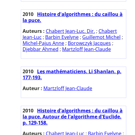
2010
Histoire d'algorithmes : du caillou à
la puce.
Auteurs :
Chabert Jean-Luc. Dir.
;
Chabert
Jean-Luc
;
Barbin Evelyne
;
Guillemot Michel
;
Michel-Pajus Anne
;
Borowczyk Jacques
;
Djebbar Ahmed
;
Martzloff Jean-Claude
2010
Les mathématiciens. Li Shanlan. p.
177-193.
Auteur :
Martzloff Jean-Claude
2010
Histoire d'algorithmes : du caillou à
la puce. Autour de l'algorithme d'Euclide.
p. 129-158.
Auteurs :
Chabert Jean-Luc
;
Barbin Evelyne
;