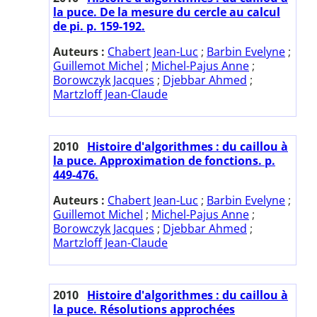
la puce. De la mesure du cercle au calcul
de pi. p. 159-192.
Auteurs :
Chabert Jean-Luc
;
Barbin Evelyne
;
Guillemot Michel
;
Michel-Pajus Anne
;
Borowczyk Jacques
;
Djebbar Ahmed
;
Martzloff Jean-Claude
2010
Histoire d'algorithmes : du caillou à
la puce. Approximation de fonctions. p.
449-476.
Auteurs :
Chabert Jean-Luc
;
Barbin Evelyne
;
Guillemot Michel
;
Michel-Pajus Anne
;
Borowczyk Jacques
;
Djebbar Ahmed
;
Martzloff Jean-Claude
2010
Histoire d'algorithmes : du caillou à
la puce. Résolutions approchées