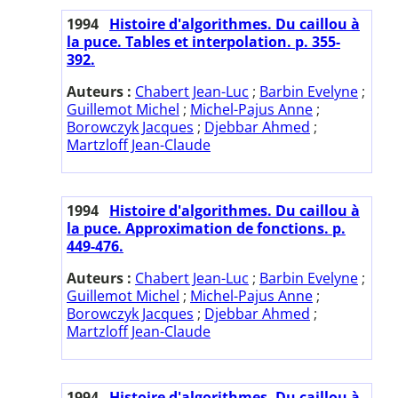
1994
Histoire d'algorithmes. Du caillou à
la puce. Tables et interpolation. p. 355-
392.
Auteurs :
Chabert Jean-Luc
;
Barbin Evelyne
;
Guillemot Michel
;
Michel-Pajus Anne
;
Borowczyk Jacques
;
Djebbar Ahmed
;
Martzloff Jean-Claude
1994
Histoire d'algorithmes. Du caillou à
la puce. Approximation de fonctions. p.
449-476.
Auteurs :
Chabert Jean-Luc
;
Barbin Evelyne
;
Guillemot Michel
;
Michel-Pajus Anne
;
Borowczyk Jacques
;
Djebbar Ahmed
;
Martzloff Jean-Claude
1994
Histoire d'algorithmes. Du caillou à