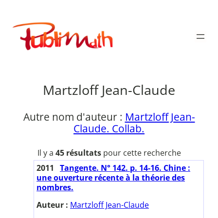
Aller
au
Publimath
contenu
Martzloff Jean-Claude
Autre nom d'auteur :
Martzloff Jean-
Claude. Collab.
Il y a
45 résultats
pour cette recherche
2011
Tangente. N° 142. p. 14-16. Chine :
une ouverture récente à la théorie des
nombres.
Auteur :
Martzloff Jean-Claude