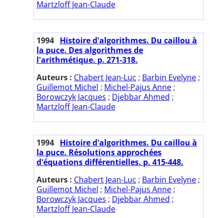
Martzloff Jean-Claude
1994
Histoire d'algorithmes. Du caillou à
la puce. Des algorithmes de
l'arithmétique. p. 271-318.
Auteurs :
Chabert Jean-Luc
;
Barbin Evelyne
;
Guillemot Michel
;
Michel-Pajus Anne
;
Borowczyk Jacques
;
Djebbar Ahmed
;
Martzloff Jean-Claude
1994
Histoire d'algorithmes. Du caillou à
la puce. Résolutions approchées
d'équations différentielles. p. 415-448.
Auteurs :
Chabert Jean-Luc
;
Barbin Evelyne
;
Guillemot Michel
;
Michel-Pajus Anne
;
Borowczyk Jacques
;
Djebbar Ahmed
;
Martzloff Jean-Claude