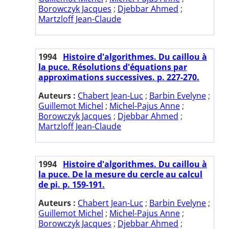
Borowczyk Jacques
;
Djebbar Ahmed
;
Martzloff Jean-Claude
1994
Histoire d'algorithmes. Du caillou à
la puce. Résolutions d'équations par
approximations successives. p. 227-270.
Auteurs :
Chabert Jean-Luc
;
Barbin Evelyne
;
Guillemot Michel
;
Michel-Pajus Anne
;
Borowczyk Jacques
;
Djebbar Ahmed
;
Martzloff Jean-Claude
1994
Histoire d'algorithmes. Du caillou à
la puce. De la mesure du cercle au calcul
de pi. p. 159-191.
Auteurs :
Chabert Jean-Luc
;
Barbin Evelyne
;
Guillemot Michel
;
Michel-Pajus Anne
;
Borowczyk Jacques
;
Djebbar Ahmed
;