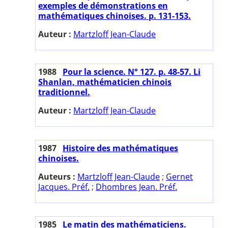
exemples de démonstrations en
mathématiques chinoises. p. 131-153.
Auteur :
Martzloff Jean-Claude
1988
Pour la science. N° 127. p. 48-57. Li
Shanlan, mathématicien chinois
traditionnel.
Auteur :
Martzloff Jean-Claude
1987
Histoire des mathématiques
chinoises.
Auteurs :
Martzloff Jean-Claude
;
Gernet
Jacques. Préf.
;
Dhombres Jean. Préf.
1985
Le matin des mathématiciens.