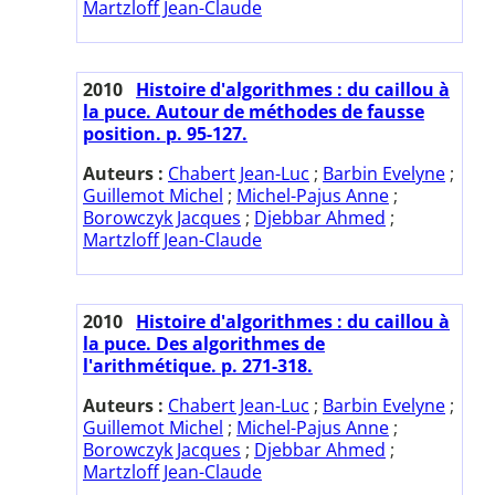
Martzloff Jean-Claude
2010
Histoire d'algorithmes : du caillou à
la puce. Autour de méthodes de fausse
position. p. 95-127.
Auteurs :
Chabert Jean-Luc
;
Barbin Evelyne
;
Guillemot Michel
;
Michel-Pajus Anne
;
Borowczyk Jacques
;
Djebbar Ahmed
;
Martzloff Jean-Claude
2010
Histoire d'algorithmes : du caillou à
la puce. Des algorithmes de
l'arithmétique. p. 271-318.
Auteurs :
Chabert Jean-Luc
;
Barbin Evelyne
;
Guillemot Michel
;
Michel-Pajus Anne
;
Borowczyk Jacques
;
Djebbar Ahmed
;
Martzloff Jean-Claude