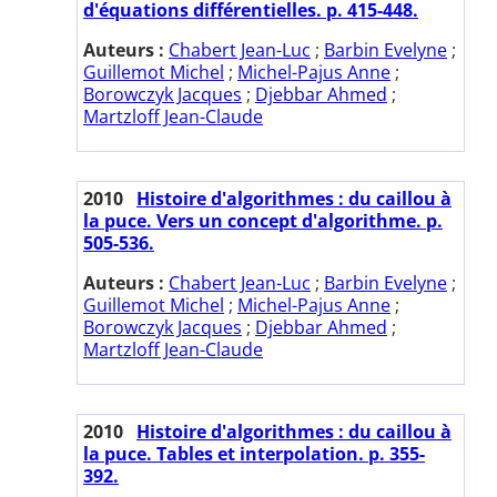
d'équations différentielles. p. 415-448.
Auteurs :
Chabert Jean-Luc
;
Barbin Evelyne
;
Guillemot Michel
;
Michel-Pajus Anne
;
Borowczyk Jacques
;
Djebbar Ahmed
;
Martzloff Jean-Claude
2010
Histoire d'algorithmes : du caillou à
la puce. Vers un concept d'algorithme. p.
505-536.
Auteurs :
Chabert Jean-Luc
;
Barbin Evelyne
;
Guillemot Michel
;
Michel-Pajus Anne
;
Borowczyk Jacques
;
Djebbar Ahmed
;
Martzloff Jean-Claude
2010
Histoire d'algorithmes : du caillou à
la puce. Tables et interpolation. p. 355-
392.