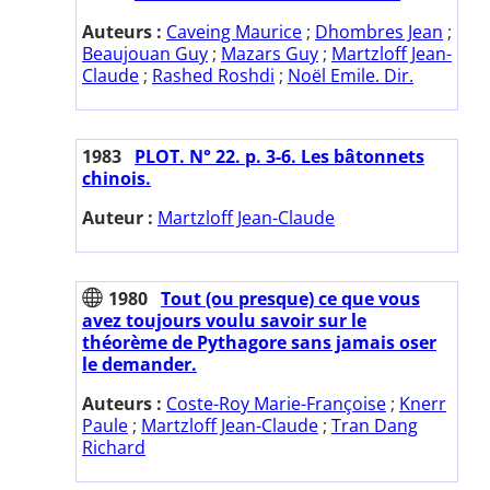
Auteurs :
Caveing Maurice
;
Dhombres Jean
;
Beaujouan Guy
;
Mazars Guy
;
Martzloff Jean-
Claude
;
Rashed Roshdi
;
Noël Emile. Dir.
1983
PLOT. N° 22. p. 3-6. Les bâtonnets
chinois.
Auteur :
Martzloff Jean-Claude
1980
Tout (ou presque) ce que vous
avez toujours voulu savoir sur le
théorème de Pythagore sans jamais oser
le demander.
Auteurs :
Coste-Roy Marie-Françoise
;
Knerr
Paule
;
Martzloff Jean-Claude
;
Tran Dang
Richard