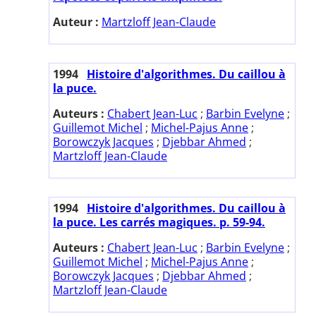
Auteur :
Martzloff Jean-Claude
1994
Histoire d'algorithmes. Du caillou à
la puce.
Auteurs :
Chabert Jean-Luc
;
Barbin Evelyne
;
Guillemot Michel
;
Michel-Pajus Anne
;
Borowczyk Jacques
;
Djebbar Ahmed
;
Martzloff Jean-Claude
1994
Histoire d'algorithmes. Du caillou à
la puce. Les carrés magiques. p. 59-94.
Auteurs :
Chabert Jean-Luc
;
Barbin Evelyne
;
Guillemot Michel
;
Michel-Pajus Anne
;
Borowczyk Jacques
;
Djebbar Ahmed
;
Martzloff Jean-Claude