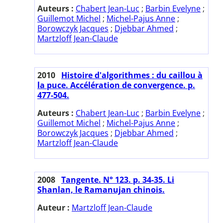
Auteurs :
Chabert Jean-Luc
;
Barbin Evelyne
;
Guillemot Michel
;
Michel-Pajus Anne
;
Borowczyk Jacques
;
Djebbar Ahmed
;
Martzloff Jean-Claude
2010
Histoire d'algorithmes : du caillou à
la puce. Accélération de convergence. p.
477-504.
Auteurs :
Chabert Jean-Luc
;
Barbin Evelyne
;
Guillemot Michel
;
Michel-Pajus Anne
;
Borowczyk Jacques
;
Djebbar Ahmed
;
Martzloff Jean-Claude
2008
Tangente. N° 123. p. 34-35. Li
Shanlan, le Ramanujan chinois.
Auteur :
Martzloff Jean-Claude