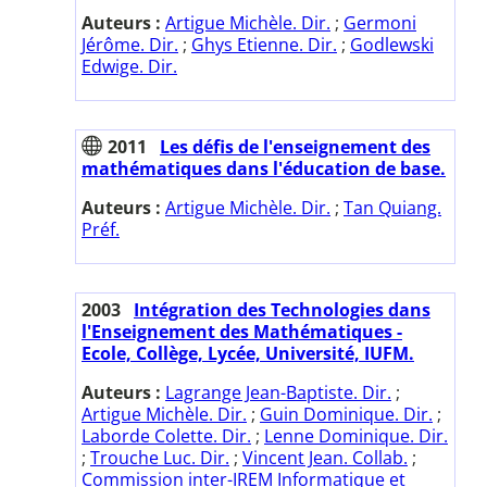
Auteurs :
Artigue Michèle. Dir.
;
Germoni
Jérôme. Dir.
;
Ghys Etienne. Dir.
;
Godlewski
Edwige. Dir.
2011
Les défis de l'enseignement des
mathématiques dans l'éducation de base.
Auteurs :
Artigue Michèle. Dir.
;
Tan Quiang.
Préf.
2003
Intégration des Technologies dans
l'Enseignement des Mathématiques -
Ecole, Collège, Lycée, Université, IUFM.
Auteurs :
Lagrange Jean-Baptiste. Dir.
;
Artigue Michèle. Dir.
;
Guin Dominique. Dir.
;
Laborde Colette. Dir.
;
Lenne Dominique. Dir.
;
Trouche Luc. Dir.
;
Vincent Jean. Collab.
;
Commission inter-IREM Informatique et