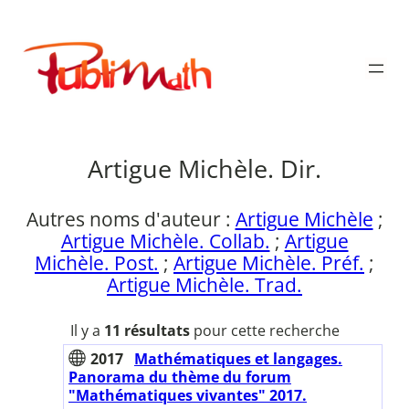
Aller
au
Publimath
contenu
Artigue Michèle. Dir.
Autres noms d'auteur :
Artigue Michèle
;
Artigue Michèle. Collab.
;
Artigue
Michèle. Post.
;
Artigue Michèle. Préf.
;
Artigue Michèle. Trad.
Il y a
11 résultats
pour cette recherche
2017
Mathématiques et langages.
Panorama du thème du forum
"Mathématiques vivantes" 2017.