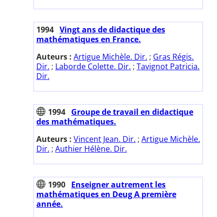
1994
Vingt ans de didactique des
mathématiques en France.
Auteurs :
Artigue Michèle. Dir.
;
Gras Régis.
Dir.
;
Laborde Colette. Dir.
;
Tavignot Patricia.
Dir.
1994
Groupe de travail en didactique
des mathématiques.
Auteurs :
Vincent Jean. Dir.
;
Artigue Michèle.
Dir.
;
Authier Hélène. Dir.
1990
Enseigner autrement les
mathématiques en Deug A première
année.