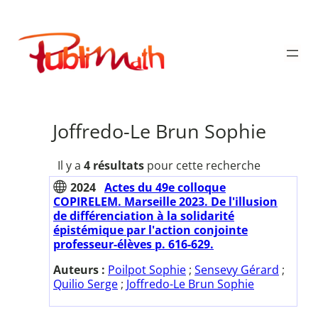
Aller
au
Publimath
contenu
Joffredo-Le Brun Sophie
Il y a
4 résultats
pour cette recherche
2024
Actes du 49e colloque
COPIRELEM. Marseille 2023. De l'illusion
de différenciation à la solidarité
épistémique par l'action conjointe
professeur-élèves p. 616-629.
Auteurs :
Poilpot Sophie
;
Sensevy Gérard
;
Quilio Serge
;
Joffredo-Le Brun Sophie