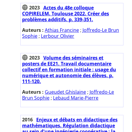
2023
Actes du 48e colloque
COPIRELEM. Toulouse 2022. Créer des
problèmes additifs. p. 339-351.
Auteurs :
Athias Francine
;
Joffredo-Le Brun
Sophie
;
Lerbour Olivier
2023
Volume des séminaires et
posters de EE21. Travail documentaire
collectif en formation initiale : usage du
numérique et autonomie des élèves. p.
111-120.
Auteurs :
Gueudet Ghislaine
;
Joffredo-Le
Brun Sophie
;
Lebaud Marie-Pierre
2016
Enjeux et débats en didactique des
mathématiques. Régulation didactique
au sein d'une ingénierie coopérative : la