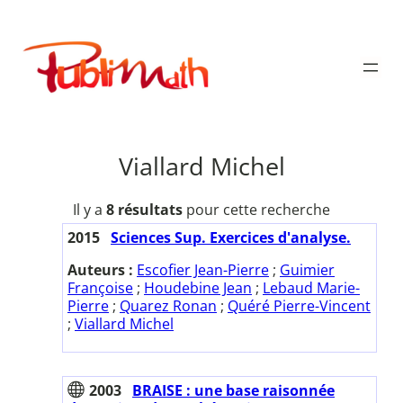
Aller
au
Publimath
contenu
Viallard Michel
Il y a
8 résultats
pour cette recherche
2015
Sciences Sup. Exercices d'analyse.
Auteurs :
Escofier Jean-Pierre
;
Guimier
Françoise
;
Houdebine Jean
;
Lebaud Marie-
Pierre
;
Quarez Ronan
;
Quéré Pierre-Vincent
;
Viallard Michel
2003
BRAISE : une base raisonnée