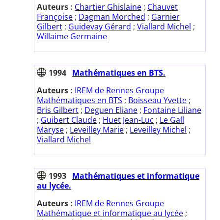
Auteurs :
Chartier Ghislaine
;
Chauvet
Françoise
;
Dagman Morched
;
Garnier
Gilbert
;
Guidevay Gérard
;
Viallard Michel
;
Willaime Germaine
1994
Mathématiques en BTS.
Auteurs :
IREM de Rennes Groupe
Mathématiques en BTS
;
Boisseau Yvette
;
Bris Gilbert
;
Deguen Eliane
;
Fontaine Liliane
;
Guibert Claude
;
Huet Jean-Luc
;
Le Gall
Maryse
;
Leveilley Marie
;
Leveilley Michel
;
Viallard Michel
1993
Mathématiques et informatique
au lycée.
Auteurs :
IREM de Rennes Groupe
Mathématique et informatique au lycée
;