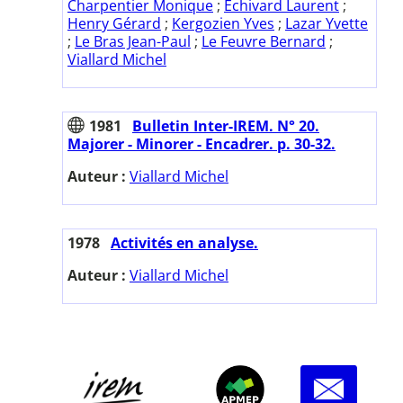
Charpentier Monique
;
Echivard Laurent
;
Henry Gérard
;
Kergozien Yves
;
Lazar Yvette
;
Le Bras Jean-Paul
;
Le Feuvre Bernard
;
Viallard Michel
1981
Bulletin Inter-IREM. N° 20.
Majorer - Minorer - Encadrer. p. 30-32.
Auteur :
Viallard Michel
1978
Activités en analyse.
Auteur :
Viallard Michel