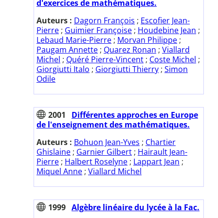
d'exercices de mathématiques.
Auteurs :
Dagorn François
;
Escofier Jean-
Pierre
;
Guimier Françoise
;
Houdebine Jean
;
Lebaud Marie-Pierre
;
Morvan Philippe
;
Paugam Annette
;
Quarez Ronan
;
Viallard
Michel
;
Quéré Pierre-Vincent
;
Coste Michel
;
Giorgiutti Italo
;
Giorgiutti Thierry
;
Simon
Odile
2001
Différentes approches en Europe
de l'enseignement des mathématiques.
Auteurs :
Bohuon Jean-Yves
;
Chartier
Ghislaine
;
Garnier Gilbert
;
Hairault Jean-
Pierre
;
Halbert Roselyne
;
Lappart Jean
;
Miquel Anne
;
Viallard Michel
1999
Algèbre linéaire du lycée à la Fac.