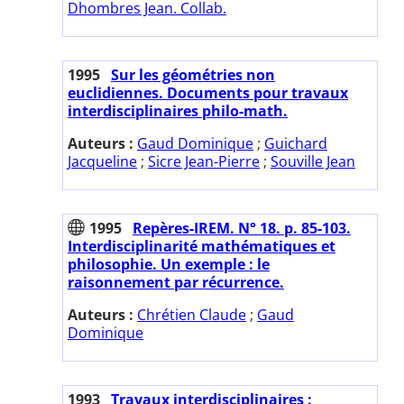
Dhombres Jean. Collab.
1995
Sur les géométries non
euclidiennes. Documents pour travaux
interdisciplinaires philo-math.
Auteurs :
Gaud Dominique
;
Guichard
Jacqueline
;
Sicre Jean-Pierre
;
Souville Jean
1995
Repères-IREM. N° 18. p. 85-103.
Interdisciplinarité mathématiques et
philosophie. Un exemple : le
raisonnement par récurrence.
Auteurs :
Chrétien Claude
;
Gaud
Dominique
1993
Travaux interdisciplinaires :