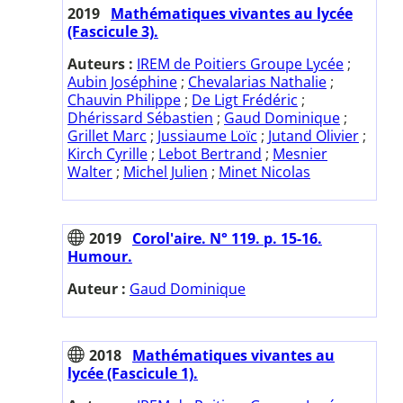
2019
Mathématiques vivantes au lycée
(Fascicule 3).
Auteurs :
IREM de Poitiers Groupe Lycée
;
Aubin Joséphine
;
Chevalarias Nathalie
;
Chauvin Philippe
;
De Ligt Frédéric
;
Dhérissard Sébastien
;
Gaud Dominique
;
Grillet Marc
;
Jussiaume Loïc
;
Jutand Olivier
;
Kirch Cyrille
;
Lebot Bertrand
;
Mesnier
Walter
;
Michel Julien
;
Minet Nicolas
2019
Corol'aire. N° 119. p. 15-16.
Humour.
Auteur :
Gaud Dominique
2018
Mathématiques vivantes au
lycée (Fascicule 1).