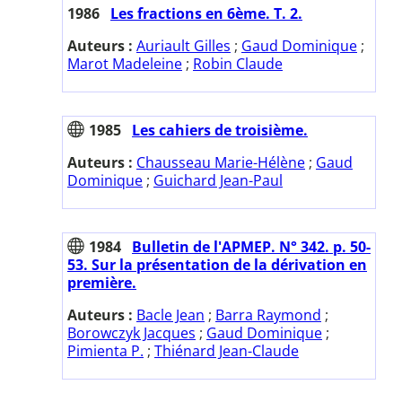
1986
Les fractions en 6ème. T. 2.
Auteurs :
Auriault Gilles
;
Gaud Dominique
;
Marot Madeleine
;
Robin Claude
1985
Les cahiers de troisième.
Auteurs :
Chausseau Marie-Hélène
;
Gaud
Dominique
;
Guichard Jean-Paul
1984
Bulletin de l'APMEP. N° 342. p. 50-
53. Sur la présentation de la dérivation en
première.
Auteurs :
Bacle Jean
;
Barra Raymond
;
Borowczyk Jacques
;
Gaud Dominique
;
Pimienta P.
;
Thiénard Jean-Claude