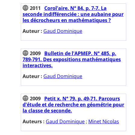
2011
Corol'aire. N° 84. p. 7-7. La
seconde indifférenciée : une aubaine pour
les décrocheurs en mathématiques ?
Auteur :
Gaud Dominique
2009
Bulletin de l'APMEP. N° 485. p.
789-791. Des expositions mathématiques
interactives.
Auteur :
Gaud Dominique
2009
Petit x. N° 79. p. 49-71. Parcours
d'étude et de recherche en géométrie pour
la classe de seconde.
Auteurs :
Gaud Dominique
;
Minet Nicolas