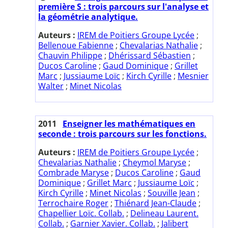
première S : trois parcours sur l'analyse et
la géométrie analytique.
Auteurs :
IREM de Poitiers Groupe Lycée
;
Bellenoue Fabienne
;
Chevalarias Nathalie
;
Chauvin Philippe
;
Dhérissard Sébastien
;
Ducos Caroline
;
Gaud Dominique
;
Grillet
Marc
;
Jussiaume Loïc
;
Kirch Cyrille
;
Mesnier
Walter
;
Minet Nicolas
2011
Enseigner les mathématiques en
seconde : trois parcours sur les fonctions.
Auteurs :
IREM de Poitiers Groupe Lycée
;
Chevalarias Nathalie
;
Cheymol Maryse
;
Combrade Maryse
;
Ducos Caroline
;
Gaud
Dominique
;
Grillet Marc
;
Jussiaume Loïc
;
Kirch Cyrille
;
Minet Nicolas
;
Souville Jean
;
Terrochaire Roger
;
Thiénard Jean-Claude
;
Chapellier Loïc. Collab.
;
Delineau Laurent.
Collab.
;
Garnier Xavier. Collab.
;
Jalibert