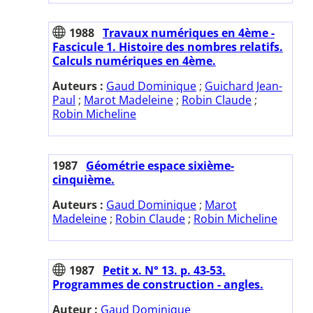
1988
Travaux numériques en 4ème -
Fascicule 1. Histoire des nombres relatifs.
Calculs numériques en 4ème.
Auteurs :
Gaud Dominique
;
Guichard Jean-
Paul
;
Marot Madeleine
;
Robin Claude
;
Robin Micheline
1987
Géométrie espace sixième-
cinquième.
Auteurs :
Gaud Dominique
;
Marot
Madeleine
;
Robin Claude
;
Robin Micheline
1987
Petit x. N° 13. p. 43-53.
Programmes de construction - angles.
Auteur :
Gaud Dominique