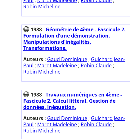
Paul
;
Marot Madeleine
;
Robin Claude
;
Robin Micheline
1988
Géométrie de 4ème - Fascicule 2.
Formulation d'une démonstration.
Manipulations d'inégalités.
Transformations.
Auteurs :
Gaud Dominique
;
Guichard Jean-
Paul
;
Marot Madeleine
;
Robin Claude
;
Robin Micheline
1988
Travaux numériques en 4ème -
Fascicule 2. Calcul littéral. Gestion de
données. Inéquation.
Auteurs :
Gaud Dominique
;
Guichard Jean-
Paul
;
Marot Madeleine
;
Robin Claude
;
Robin Micheline