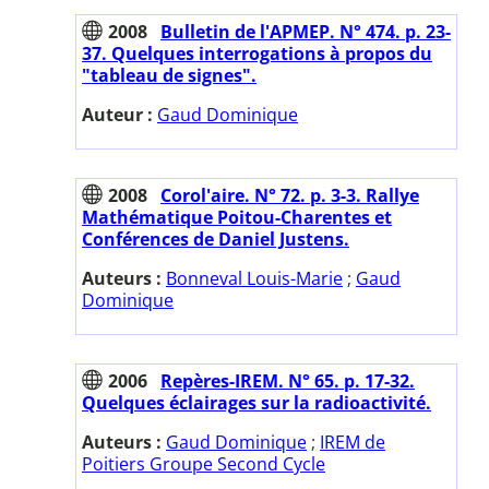
2008
Bulletin de l'APMEP. N° 474. p. 23-
37. Quelques interrogations à propos du
"tableau de signes".
Auteur :
Gaud Dominique
2008
Corol'aire. N° 72. p. 3-3. Rallye
Mathématique Poitou-Charentes et
Conférences de Daniel Justens.
Auteurs :
Bonneval Louis-Marie
;
Gaud
Dominique
2006
Repères-IREM. N° 65. p. 17-32.
Quelques éclairages sur la radioactivité.
Auteurs :
Gaud Dominique
;
IREM de
Poitiers Groupe Second Cycle