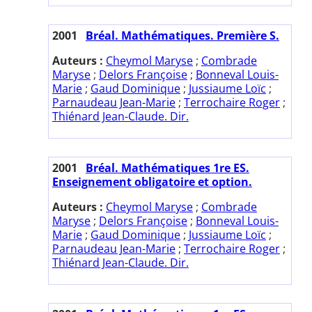
2001
Bréal. Mathématiques. Première S.
Auteurs :
Cheymol Maryse
;
Combrade
Maryse
;
Delors Françoise
;
Bonneval Louis-
Marie
;
Gaud Dominique
;
Jussiaume Loïc
;
Parnaudeau Jean-Marie
;
Terrochaire Roger
;
Thiénard Jean-Claude. Dir.
2001
Bréal. Mathématiques 1re ES.
Enseignement obligatoire et option.
Auteurs :
Cheymol Maryse
;
Combrade
Maryse
;
Delors Françoise
;
Bonneval Louis-
Marie
;
Gaud Dominique
;
Jussiaume Loïc
;
Parnaudeau Jean-Marie
;
Terrochaire Roger
;
Thiénard Jean-Claude. Dir.