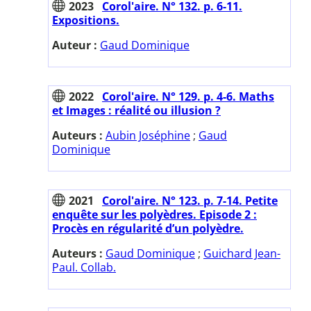
2023
Corol'aire. N° 132. p. 6-11.
Expositions.
Auteur :
Gaud Dominique
2022
Corol'aire. N° 129. p. 4-6. Maths
et Images : réalité ou illusion ?
Auteurs :
Aubin Joséphine
;
Gaud
Dominique
2021
Corol'aire. N° 123. p. 7-14. Petite
enquête sur les polyèdres. Episode 2 :
Procès en régularité d’un polyèdre.
Auteurs :
Gaud Dominique
;
Guichard Jean-
Paul. Collab.