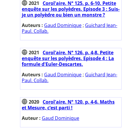
2021
Corol'aire. N° 125. p. 6-10. Petite
enquête sur les polyèdres. Episode 3 : Suis-
je un polyèdre ou bien un monstre ?
Auteurs :
Gaud Dominique
;
Guichard Jean-
Paul. Collab.
2021
Corol'aire. N° 126. p. 4-8. Petite
enquête sur les polyèdres. Episode 4 : La
formule d'Euler-Descartes.
Auteurs :
Gaud Dominique
;
Guichard Jean-
Paul. Collab.
2020
Corol'aire. N° 120. p. 4-6. Maths
et Mesure, c’est parti !
Auteur :
Gaud Dominique