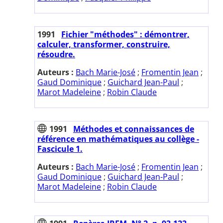
1991
Fichier "méthodes" : démontrer,
calculer, transformer, construire,
résoudre.
Auteurs :
Bach Marie-José
;
Fromentin Jean
;
Gaud Dominique
;
Guichard Jean-Paul
;
Marot Madeleine
;
Robin Claude
1991
Méthodes et connaissances de
référence en mathématiques au collège -
Fascicule 1.
Auteurs :
Bach Marie-José
;
Fromentin Jean
;
Gaud Dominique
;
Guichard Jean-Paul
;
Marot Madeleine
;
Robin Claude