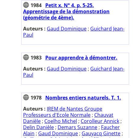
1984
Petit x. N° 4. p. 5-25.
Apprentissage de la démonstration
(géométrie de 4ème).
Auteurs :
Gaud Dominique
;
Guichard Jean-
Paul
1983
Pour apprendre à démontrer.
Auteurs :
Gaud Dominique
;
Guichard Jean-
Paul
1978
Nombres entiers naturels. T. 1.
Auteurs :
IREM de Nantes Groupe
Professeurs d'Ecole Normale
;
Chauvat
Danièle
;
Coelho Michel
;
Corolleur Annick
;
Delin Danièle
;
Demars Suzanne
;
Faucher
Alain
;
Gaud Dominique
;
Gauyacq Ginette
;