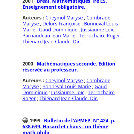
2001
Bréal. Mathématiques 1re ES.
Enseignement obligatoire.
Auteurs :
Cheymol Maryse
;
Combrade
Maryse
;
Delors Françoise
;
Bonneval Louis-
Marie
;
Gaud Dominique
;
Jussiaume Loïc
;
Parnaudeau Jean-Marie
;
Terrochaire Roger
;
Thiénard Jean-Claude. Dir.
2000
Mathématiques seconde. Edition
réservée au professeur.
Auteurs :
Cheymol Maryse
;
Combrade
Maryse
;
Bonneval Louis-Marie
;
Gaud
Dominique
;
Jussiaume Loïc
;
Terrochaire
Roger
;
Thiénard Jean-Claude. Dir.
1999
Bulletin de l'APMEP. N° 424. p.
638-639. Hasard et chaos : un thème
math-philo.