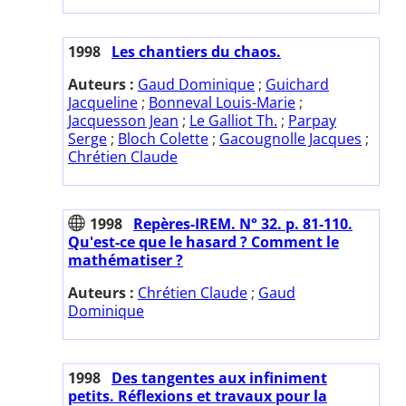
1998
Les chantiers du chaos.
Auteurs :
Gaud Dominique
;
Guichard
Jacqueline
;
Bonneval Louis-Marie
;
Jacquesson Jean
;
Le Galliot Th.
;
Parpay
Serge
;
Bloch Colette
;
Gacougnolle Jacques
;
Chrétien Claude
1998
Repères-IREM. N° 32. p. 81-110.
Qu'est-ce que le hasard ? Comment le
mathématiser ?
Auteurs :
Chrétien Claude
;
Gaud
Dominique
1998
Des tangentes aux infiniment
petits. Réflexions et travaux pour la