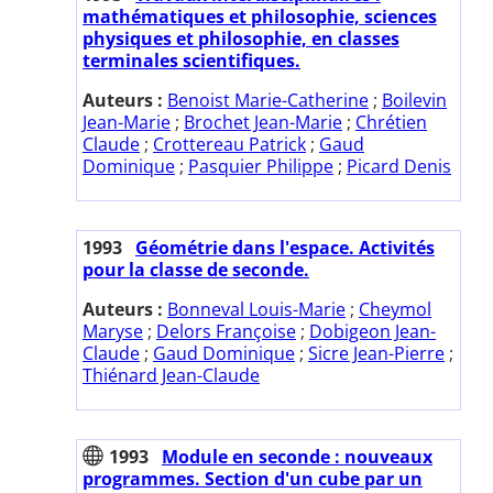
mathématiques et philosophie, sciences
physiques et philosophie, en classes
terminales scientifiques.
Auteurs :
Benoist Marie-Catherine
;
Boilevin
Jean-Marie
;
Brochet Jean-Marie
;
Chrétien
Claude
;
Crottereau Patrick
;
Gaud
Dominique
;
Pasquier Philippe
;
Picard Denis
1993
Géométrie dans l'espace. Activités
pour la classe de seconde.
Auteurs :
Bonneval Louis-Marie
;
Cheymol
Maryse
;
Delors Françoise
;
Dobigeon Jean-
Claude
;
Gaud Dominique
;
Sicre Jean-Pierre
;
Thiénard Jean-Claude
1993
Module en seconde : nouveaux
programmes. Section d'un cube par un