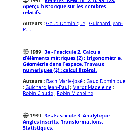
1991
Repères-IREM. N° 2. p. 93-123.
Aperçu historique sur les nombres
relatifs.
Auteurs :
Gaud Dominique
;
Guichard Jean-
Paul
1989
3e - Fascicule 2. Calculs
d'éléments métriques (2) : trigonométrie.
Géométrie dans l'espace. Travaux
numériques (2) : calcul littéral.
Auteurs :
Bach Marie-José
;
Gaud Dominique
;
Guichard Jean-Paul
;
Marot Madeleine
;
Robin Claude
;
Robin Micheline
1989
3e - Fascicule 3. Analytique.
Angles inscrits. Transformations.
Statistiques.