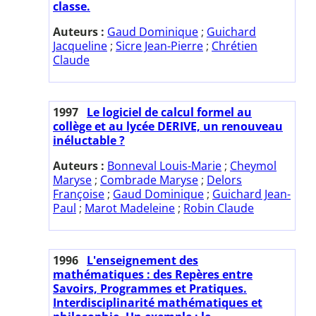
classe.
Auteurs :
Gaud Dominique
;
Guichard
Jacqueline
;
Sicre Jean-Pierre
;
Chrétien
Claude
1997
Le logiciel de calcul formel au
collège et au lycée DERIVE, un renouveau
inéluctable ?
Auteurs :
Bonneval Louis-Marie
;
Cheymol
Maryse
;
Combrade Maryse
;
Delors
Françoise
;
Gaud Dominique
;
Guichard Jean-
Paul
;
Marot Madeleine
;
Robin Claude
1996
L'enseignement des
mathématiques : des Repères entre
Savoirs, Programmes et Pratiques.
Interdisciplinarité mathématiques et