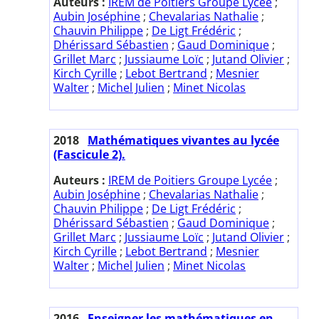
Auteurs :
IREM de Poitiers Groupe Lycée
;
Aubin Joséphine
;
Chevalarias Nathalie
;
Chauvin Philippe
;
De Ligt Frédéric
;
Dhérissard Sébastien
;
Gaud Dominique
;
Grillet Marc
;
Jussiaume Loïc
;
Jutand Olivier
;
Kirch Cyrille
;
Lebot Bertrand
;
Mesnier
Walter
;
Michel Julien
;
Minet Nicolas
2018
Mathématiques vivantes au lycée
(Fascicule 2).
Auteurs :
IREM de Poitiers Groupe Lycée
;
Aubin Joséphine
;
Chevalarias Nathalie
;
Chauvin Philippe
;
De Ligt Frédéric
;
Dhérissard Sébastien
;
Gaud Dominique
;
Grillet Marc
;
Jussiaume Loïc
;
Jutand Olivier
;
Kirch Cyrille
;
Lebot Bertrand
;
Mesnier
Walter
;
Michel Julien
;
Minet Nicolas
2016
Enseigner les mathématiques en