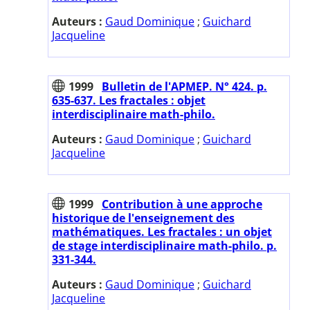
Auteurs :
Gaud Dominique
;
Guichard
Jacqueline
1999
Bulletin de l'APMEP. N° 424. p.
635-637. Les fractales : objet
interdisciplinaire math-philo.
Auteurs :
Gaud Dominique
;
Guichard
Jacqueline
1999
Contribution à une approche
historique de l'enseignement des
mathématiques. Les fractales : un objet
de stage interdisciplinaire math-philo. p.
331-344.
Auteurs :
Gaud Dominique
;
Guichard
Jacqueline