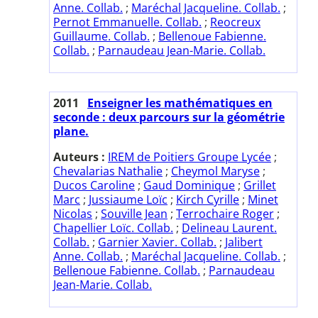
Anne. Collab.
;
Maréchal Jacqueline. Collab.
;
Pernot Emmanuelle. Collab.
;
Reocreux
Guillaume. Collab.
;
Bellenoue Fabienne.
Collab.
;
Parnaudeau Jean-Marie. Collab.
2011
Enseigner les mathématiques en
seconde : deux parcours sur la géométrie
plane.
Auteurs :
IREM de Poitiers Groupe Lycée
;
Chevalarias Nathalie
;
Cheymol Maryse
;
Ducos Caroline
;
Gaud Dominique
;
Grillet
Marc
;
Jussiaume Loïc
;
Kirch Cyrille
;
Minet
Nicolas
;
Souville Jean
;
Terrochaire Roger
;
Chapellier Loïc. Collab.
;
Delineau Laurent.
Collab.
;
Garnier Xavier. Collab.
;
Jalibert
Anne. Collab.
;
Maréchal Jacqueline. Collab.
;
Bellenoue Fabienne. Collab.
;
Parnaudeau
Jean-Marie. Collab.