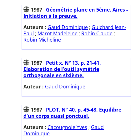
1987
Géométrie plane en 5ème. Aires -
Initiation à la preuve.
Auteurs :
Gaud Dominique
;
Guichard Jean-
Paul
;
Marot Madeleine
;
Robin Claude
;
Robin Micheline
1987
Petit x. N° 13. p. 21-41.
Elaboration de l'outil symétrie
orthogonale en sixième.
Auteur :
Gaud Dominique
1987
PLOT. N° 40. p. 45-48. Equilibre
d'un corps quasi ponctuel.
Auteurs :
Cacougnole Yves
;
Gaud
Dominique