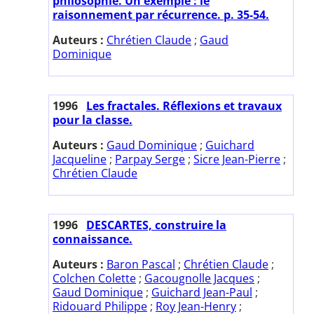
philosophie. Un exemple : le
raisonnement par récurrence. p. 35-54.
Auteurs :
Chrétien Claude
;
Gaud
Dominique
1996
Les fractales. Réflexions et travaux
pour la classe.
Auteurs :
Gaud Dominique
;
Guichard
Jacqueline
;
Parpay Serge
;
Sicre Jean-Pierre
;
Chrétien Claude
1996
DESCARTES, construire la
connaissance.
Auteurs :
Baron Pascal
;
Chrétien Claude
;
Colchen Colette
;
Gacougnolle Jacques
;
Gaud Dominique
;
Guichard Jean-Paul
;
Ridouard Philippe
;
Roy Jean-Henry
;