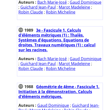
Auteurs :
Bach Marie-José
;
Gaud Dominique
;
Guichard Jean-Paul
;
Marot Madeleine
;
Robin Claude
;
Robin Micheline
1989
3e - Fascicule 1. Calculs
d'éléments métriques (1) : Thalès.
Systèmes d'équations. Equations de
droites. Travaux numériques (1) : calcul
sur les racines.
Auteurs :
Bach Marie-José
;
Gaud Dominique
;
Guichard Jean-Paul
;
Marot Madeleine
;
Robin Claude
;
Robin Micheline
1988
Géométrie de 4ème - Fascicule 1.
Initiation à la démonstration. Calculs
d'éléments métriques.
Auteurs :
Gaud Dominique
;
Guichard Jean-