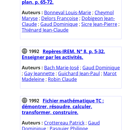
plan. p. 65-72.
Auteurs :
Bonneval Louis-Marie
;
Cheymol
Maryse
;
Delors Françoise
;
Dobigeon Jean-
Claude
;
Gaud Dominique
;
Sicre Jean-Pierre
;
Thiénard Jean-Claude
1992
Repères-IREM. N° 8. p. 5-32.
Enseigner par les activités.
Auteurs :
Bach Marie-José
;
Gaud Dominique
;
Gay Jeannette
;
Guichard Jean-Paul
;
Marot
Madeleine
;
Robin Claude
1992
Fichier mathématique TC :
démontrer, résoudre, calculer,
transformer, construire.
Auteurs :
Crottereau Patrick
;
Gaud
Dominique
;
Pasquier Philippe