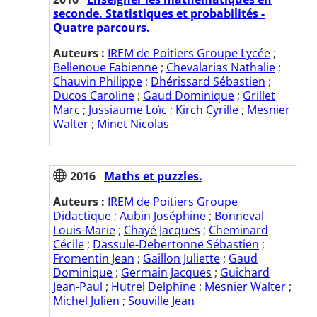
seconde. Statistiques et probabilités -
Quatre parcours.
Auteurs :
IREM de Poitiers Groupe Lycée
;
Bellenoue Fabienne
;
Chevalarias Nathalie
;
Chauvin Philippe
;
Dhérissard Sébastien
;
Ducos Caroline
;
Gaud Dominique
;
Grillet
Marc
;
Jussiaume Loïc
;
Kirch Cyrille
;
Mesnier
Walter
;
Minet Nicolas
2016
Maths et puzzles.
Auteurs :
IREM de Poitiers Groupe
Didactique
;
Aubin Joséphine
;
Bonneval
Louis-Marie
;
Chayé Jacques
;
Cheminard
Cécile
;
Dassule-Debertonne Sébastien
;
Fromentin Jean
;
Gaillon Juliette
;
Gaud
Dominique
;
Germain Jacques
;
Guichard
Jean-Paul
;
Hutrel Delphine
;
Mesnier Walter
;
Michel Julien
;
Souville Jean