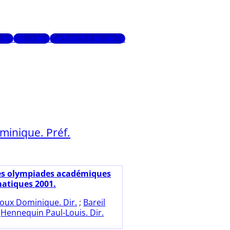
urs
Glossaire
Recherche avancée
minique. Préf.
es olympiades académiques
atiques 2001.
oux Dominique. Dir.
;
Bareil
;
Hennequin Paul-Louis. Dir.