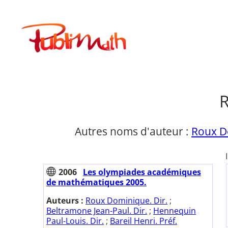
Aller
au
Publimath
contenu
R
Autres noms d'auteur :
Roux D
2006
Les olympiades académiques
de mathématiques 2005.
Auteurs :
Roux Dominique. Dir.
;
Beltramone Jean-Paul. Dir.
;
Hennequin
Paul-Louis. Dir.
;
Bareil Henri. Préf.