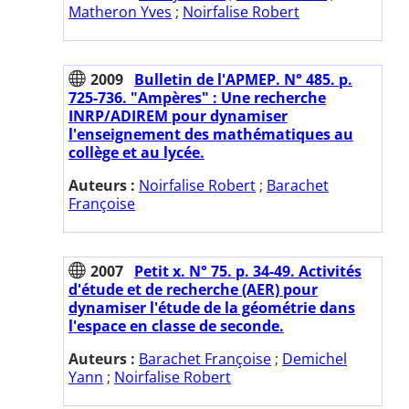
Matheron Yves
;
Noirfalise Robert
2009
Bulletin de l'APMEP. N° 485. p.
725-736. "Ampères" : Une recherche
INRP/ADIREM pour dynamiser
l'enseignement des mathématiques au
collège et au lycée.
Auteurs :
Noirfalise Robert
;
Barachet
Françoise
2007
Petit x. N° 75. p. 34-49. Activités
d'étude et de recherche (AER) pour
dynamiser l'étude de la géométrie dans
l'espace en classe de seconde.
Auteurs :
Barachet Françoise
;
Demichel
Yann
;
Noirfalise Robert