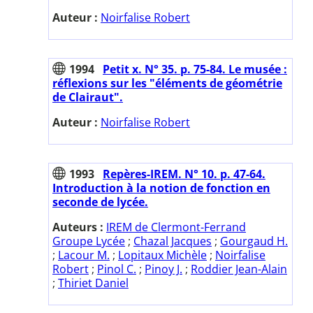
Auteur :
Noirfalise Robert
1994
Petit x. N° 35. p. 75-84. Le musée :
réflexions sur les "éléments de géométrie
de Clairaut".
Auteur :
Noirfalise Robert
1993
Repères-IREM. N° 10. p. 47-64.
Introduction à la notion de fonction en
seconde de lycée.
Auteurs :
IREM de Clermont-Ferrand
Groupe Lycée
;
Chazal Jacques
;
Gourgaud H.
;
Lacour M.
;
Lopitaux Michèle
;
Noirfalise
Robert
;
Pinol C.
;
Pinoy J.
;
Roddier Jean-Alain
;
Thiriet Daniel