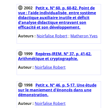
2002
Petit x. N° 60. p. 60-82. Point de
vue : l'aide individualisée, entre système
didactique auxiliaire inutile et déficit
d'analyse didactique entravant son
efficacité et son développement.
Auteurs :
Noirfalise Robert
;
Matheron Yves
1999
Repères-IREM. N° 37. p. 41-62.
Arithmétique et cryptographie.
Auteur :
Noirfalise Robert
1998
Petit x. N° 46. p. 5-17. Une étude
sur le maniement d'énoncés dans une
démonstration.
Auteur :
Noirfalise Robert