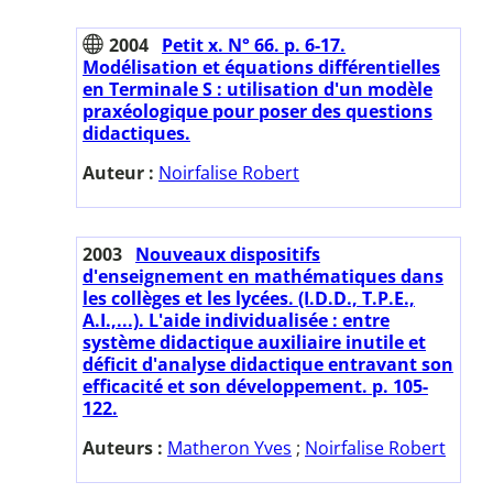
2004
Petit x. N° 66. p. 6-17.
Modélisation et équations différentielles
en Terminale S : utilisation d'un modèle
praxéologique pour poser des questions
didactiques.
Auteur :
Noirfalise Robert
2003
Nouveaux dispositifs
d'enseignement en mathématiques dans
les collèges et les lycées. (I.D.D., T.P.E.,
A.I.,...). L'aide individualisée : entre
système didactique auxiliaire inutile et
déficit d'analyse didactique entravant son
efficacité et son développement. p. 105-
122.
Auteurs :
Matheron Yves
;
Noirfalise Robert