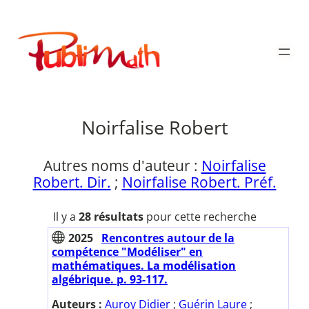
Aller
au
Publimath
contenu
Noirfalise Robert
Autres noms d'auteur :
Noirfalise
Robert. Dir.
;
Noirfalise Robert. Préf.
Il y a
28 résultats
pour cette recherche
2025
Rencontres autour de la
compétence "Modéliser" en
mathématiques. La modélisation
algébrique. p. 93-117.
Auteurs :
Auroy Didier
;
Guérin Laure
;