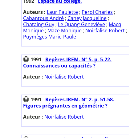
1992
Espace au collège.
Auteurs :
Laur Paulette
;
Perol Charles
;
Cabantous André
;
Caney Jacqueline
;
Chataing Guy
;
Le Quang Geneviève
;
Macq
Monique
;
Maze Monique
;
Noirfalise Robert
;
Puymèges Marie-Paule
1991
Repères-IREM. N° 5. p. 5-22.
Connaissances ou capacités ?
Auteur :
Noirfalise Robert
1991
Repères-IREM. N° 2. p. 51-58.
Figures prégnantes en géométrie ?
Auteur :
Noirfalise Robert