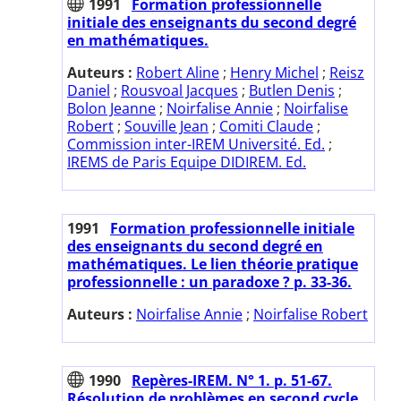
1991
Formation professionnelle
initiale des enseignants du second degré
en mathématiques.
Auteurs :
Robert Aline
;
Henry Michel
;
Reisz
Daniel
;
Rousvoal Jacques
;
Butlen Denis
;
Bolon Jeanne
;
Noirfalise Annie
;
Noirfalise
Robert
;
Souville Jean
;
Comiti Claude
;
Commission inter-IREM Université. Ed.
;
IREMS de Paris Equipe DIDIREM. Ed.
1991
Formation professionnelle initiale
des enseignants du second degré en
mathématiques. Le lien théorie pratique
professionnelle : un paradoxe ? p. 33-36.
Auteurs :
Noirfalise Annie
;
Noirfalise Robert
1990
Repères-IREM. N° 1. p. 51-67.
Résolution de problèmes en second cycle.