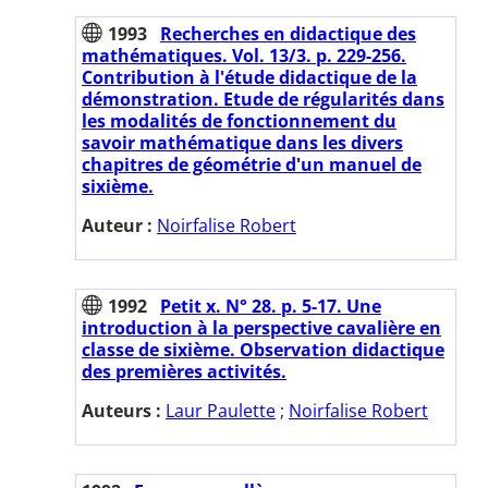
1993
Recherches en didactique des
mathématiques. Vol. 13/3. p. 229-256.
Contribution à l'étude didactique de la
démonstration. Etude de régularités dans
les modalités de fonctionnement du
savoir mathématique dans les divers
chapitres de géométrie d'un manuel de
sixième.
Auteur :
Noirfalise Robert
1992
Petit x. N° 28. p. 5-17. Une
introduction à la perspective cavalière en
classe de sixième. Observation didactique
des premières activités.
Auteurs :
Laur Paulette
;
Noirfalise Robert