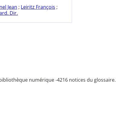
nel Jean
;
Leiritz François
;
rd. Dir.
bibliothèque numérique -
4216 notices du glossaire.