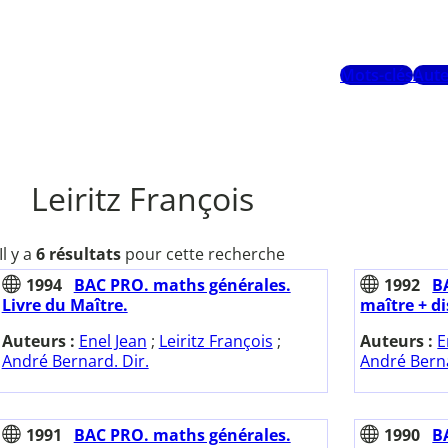
Mots-clés
Aute
Leiritz François
Il y a
6 résultats
pour cette recherche
1994
BAC PRO. maths générales.
1992
B
Livre du Maître.
maître + d
Auteurs :
Enel Jean
;
Leiritz François
;
Auteurs :
E
André Bernard. Dir.
André Berna
1991
BAC PRO. maths générales.
1990
B