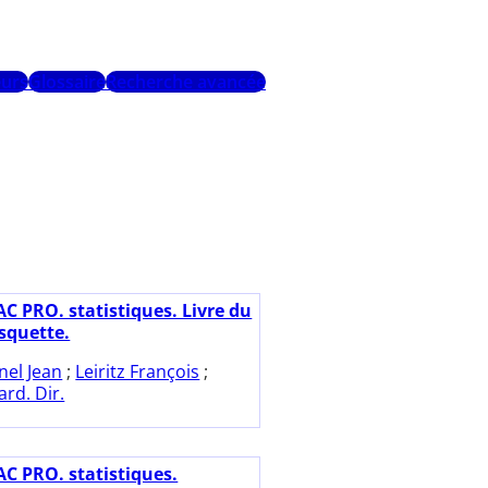
urs
Glossaire
Recherche avancée
AC PRO. statistiques. Livre du
isquette.
nel Jean
;
Leiritz François
;
rd. Dir.
AC PRO. statistiques.