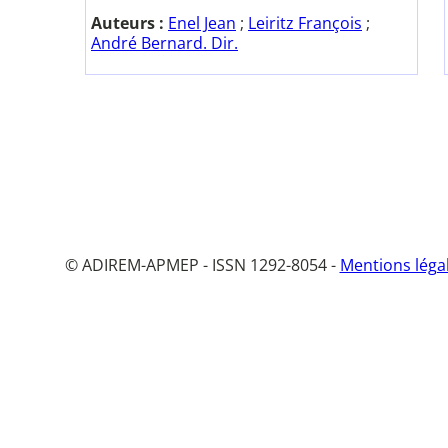
Auteurs :
Enel Jean
;
Leiritz François
;
André Bernard. Dir.
© ADIREM-APMEP - ISSN 1292-8054 -
Mentions léga