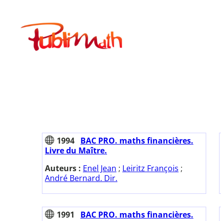
Aller
au
Publimath
contenu
1994
BAC PRO. maths financières.
Livre du Maître.
Auteurs :
Enel Jean
;
Leiritz François
;
André Bernard. Dir.
1991
BAC PRO. maths financières.