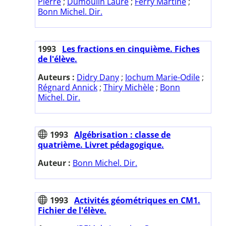
Pierre
;
Dumoulin Laure
;
Ferry Martine
;
Bonn Michel. Dir.
1993
Les fractions en cinquième. Fiches
de l'élève.
Auteurs :
Didry Dany
;
Iochum Marie-Odile
;
Régnard Annick
;
Thiry Michèle
;
Bonn
Michel. Dir.
1993
Algébrisation : classe de
quatrième. Livret pédagogique.
Auteur :
Bonn Michel. Dir.
1993
Activités géométriques en CM1.
Fichier de l'élève.