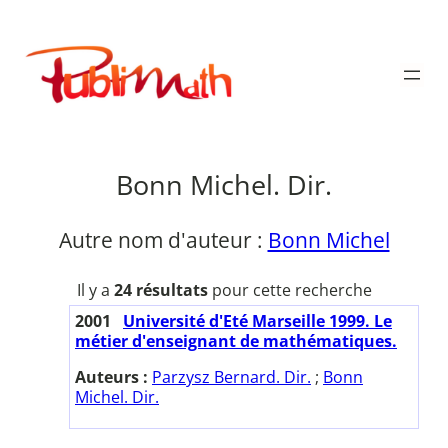
Aller
au
Publimath
contenu
Bonn Michel. Dir.
Autre nom d'auteur :
Bonn Michel
Il y a
24 résultats
pour cette recherche
2001
Université d'Eté Marseille 1999. Le
métier d'enseignant de mathématiques.
Auteurs :
Parzysz Bernard. Dir.
;
Bonn
Michel. Dir.