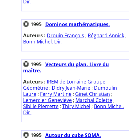
Dir.
1995
Dominos mathématiques.
Auteurs :
Drouin François
;
Régnard Annick
;
Bonn Michel. Dir.
1995
Vecteurs du plan. Livre du
maître.
Auteurs :
IREM de Lorraine Groupe
Géométrie
;
Didry Jean-Marie
;
Dumoulin
Laure
;
Ferry Martine
;
Ginet Christian
;
Lemercier Geneviève
;
Marchal Colette
;
Sibille Pierrette
;
Thiry Michel
;
Bonn Michel.
Dir.
1995
Autour du cube SOMA.