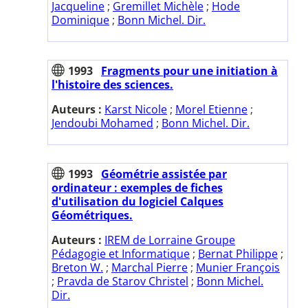
Jacqueline
;
Gremillet Michèle
;
Hode
Dominique
;
Bonn Michel. Dir.
1993
Fragments pour une initiation à
l'histoire des sciences.
Auteurs :
Karst Nicole
;
Morel Etienne
;
Jendoubi Mohamed
;
Bonn Michel. Dir.
1993
Géométrie assistée par
ordinateur : exemples de fiches
d'utilisation du logiciel Calques
Géométriques.
Auteurs :
IREM de Lorraine Groupe
Pédagogie et Informatique
;
Bernat Philippe
;
Breton W.
;
Marchal Pierre
;
Munier François
;
Pravda de Starov Christel
;
Bonn Michel.
Dir.