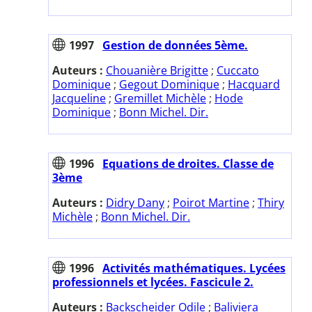
1997
Gestion de données 5ème.
Auteurs :
Chouanière Brigitte
;
Cuccato
Dominique
;
Gegout Dominique
;
Hacquard
Jacqueline
;
Gremillet Michèle
;
Hode
Dominique
;
Bonn Michel. Dir.
1996
Equations de droites. Classe de
3ème
Auteurs :
Didry Dany
;
Poirot Martine
;
Thiry
Michèle
;
Bonn Michel. Dir.
1996
Activités mathématiques. Lycées
professionnels et lycées. Fascicule 2.
Auteurs :
Backscheider Odile
;
Baliviera