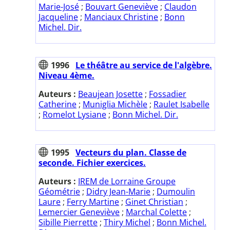
Marie-José
;
Bouvart Geneviève
;
Claudon
Jacqueline
;
Manciaux Christine
;
Bonn
Michel. Dir.
1996
Le théâtre au service de l'algèbre.
Niveau 4ème.
Auteurs :
Beaujean Josette
;
Fossadier
Catherine
;
Muniglia Michèle
;
Raulet Isabelle
;
Romelot Lysiane
;
Bonn Michel. Dir.
1995
Vecteurs du plan. Classe de
seconde. Fichier exercices.
Auteurs :
IREM de Lorraine Groupe
Géométrie
;
Didry Jean-Marie
;
Dumoulin
Laure
;
Ferry Martine
;
Ginet Christian
;
Lemercier Geneviève
;
Marchal Colette
;
Sibille Pierrette
;
Thiry Michel
;
Bonn Michel.