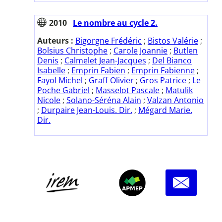
2010
Le nombre au cycle 2.
Auteurs :
Bigorgne Frédéric
;
Bistos Valérie
;
Bolsius Christophe
;
Carole Joannie
;
Butlen
Denis
;
Calmelet Jean-Jacques
;
Del Bianco
Isabelle
;
Emprin Fabien
;
Emprin Fabienne
;
Fayol Michel
;
Graff Olivier
;
Gros Patrice
;
Le
Poche Gabriel
;
Masselot Pascale
;
Matulik
Nicole
;
Solano-Séréna Alain
;
Valzan Antonio
;
Durpaire Jean-Louis. Dir.
;
Mégard Marie.
Dir.