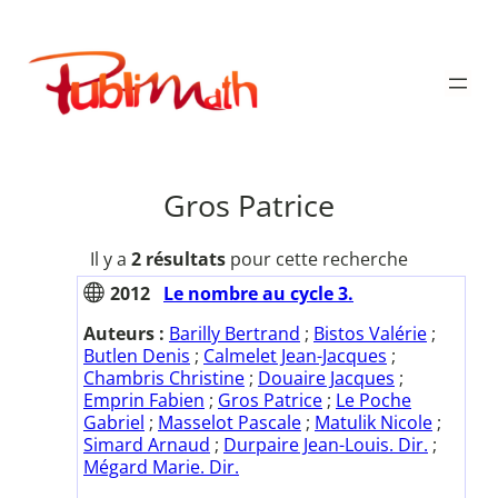
Aller
au
Publimath
contenu
Gros Patrice
Il y a
2 résultats
pour cette recherche
2012
Le nombre au cycle 3.
Auteurs :
Barilly Bertrand
;
Bistos Valérie
;
Butlen Denis
;
Calmelet Jean-Jacques
;
Chambris Christine
;
Douaire Jacques
;
Emprin Fabien
;
Gros Patrice
;
Le Poche
Gabriel
;
Masselot Pascale
;
Matulik Nicole
;
Simard Arnaud
;
Durpaire Jean-Louis. Dir.
;
Mégard Marie. Dir.