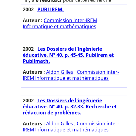
Il y a
8 résultats
pour cette recherche
2002
PUBLIREM.
Auteur :
Commission inter-IREM
Informatique et mathématiques
2002
Les Dossiers de l'ingénierie
éducative. N° 40. p. 45-45. Publirem et
Publimath.
Auteurs :
Aldon Gilles
;
Commission inter-
IREM Informatique et mathématiques
2002
Les Dossiers de l'ingénierie
éducative. N° 40. p. 32-33. Recherche et
rédaction de problèmes.
Auteurs :
Aldon Gilles
;
Commission inter-
IREM Informatique et mathématiques