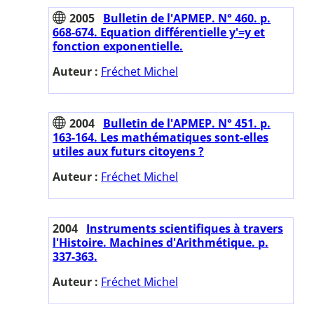
2005
Bulletin de l'APMEP. N° 460. p.
668-674. Equation différentielle y'=y et
fonction exponentielle.
Auteur :
Fréchet Michel
2004
Bulletin de l'APMEP. N° 451. p.
163-164. Les mathématiques sont-elles
utiles aux futurs citoyens ?
Auteur :
Fréchet Michel
2004
Instruments scientifiques à travers
l'Histoire. Machines d'Arithmétique. p.
337-363.
Auteur :
Fréchet Michel