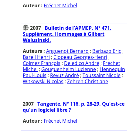
Auteur :
Fréchet Michel
2007
Bulletin de l'APMEP. N° 471.
Supplément. Hommages à Gilbert
Walusinski.
Auteurs :
Anguenot Bernard
;
Barbazo Eric
;
Bareil Henri
;
Clopeau Georges-Henri
;
Colmez François
;
Deledicq André
;
Fréchet
Michel
;
Gouguenheim Lucienne
;
Hennequin
Paul-Louis
;
Revuz André
;
Toussaint Nicole
;
Witkowski Nicolas
;
Zehren Christiane
2007
Tangente. N° 116. p. 28-29. Qu'est-ce
qu'un logiciel libre ?
Auteur :
Fréchet Michel