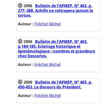
2006
Bulletin de l'APMEP. N° 463. p.
277- 288. Achille ne rattrapera jamais la
tortue.
Auteur :
Fréchet Michel
2006
Bulletin de l'APMEP. N° 463.
p.184-185. Eclairage historique et
épistémologique : nombres et grandeurs
chez Descartes.
Auteur :
Fréchet Michel
2006
Bulletin de l'APMEP. N° 465. p.
450-453. Le discours du Président.
Auteur :
Fréchet Michel