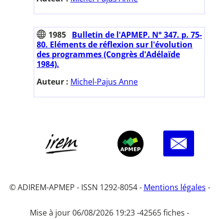
1985
Bulletin de l'APMEP. N° 347. p. 75-
80. Eléments de réflexion sur l'évolution
des programmes (Congrès d'Adélaïde
1984).
Auteur :
Michel-Pajus Anne
© ADIREM-APMEP - ISSN 1292-8054 -
Mentions légales
-
Mise à jour 06/08/2026 19:23 -
42565 fiches -