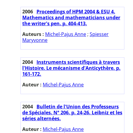
2006
Proceedings of HPM 2004 & ESU 4.
Mathematics and mathematicians under
the writer's pen. p. 404-413.
Auteurs :
Michel-Pajus Anne
;
Spiesser
Maryvonne
2004
Instruments scientifiques à travers
l'Histoire. Le mécanisme d'Anticythère. p.
161-172.
Auteur :
Michel-Pajus Anne
2004
Bulletin de l'Union des Professeurs
de Spéciales. N° 206. p. 24-26. Leibniz et les
séries alternées.
Auteur :
Michel-Pajus Anne