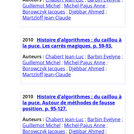
Guillemot Michel
;
Michel-Pajus Anne
;
Borowczyk Jacques
;
Djebbar Ahmed
;
Martzloff Jean-Claude
2010
Histoire d'algorithmes : du caillou à
la puce. Les carrés magiques. p. 59-93.
Auteurs :
Chabert Jean-Luc
;
Barbin Evelyne
;
Guillemot Michel
;
Michel-Pajus Anne
;
Borowczyk Jacques
;
Djebbar Ahmed
;
Martzloff Jean-Claude
2010
Histoire d'algorithmes : du caillou à
la puce. Autour de méthodes de fausse
position. p. 95-127.
Auteurs :
Chabert Jean-Luc
;
Barbin Evelyne
;
Guillemot Michel
;
Michel-Pajus Anne
;
Borowczyk Jacques
;
Djebbar Ahmed
;