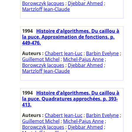
Borowczyk Jacques
;
Djebbar Ahmed
;
Martzloff Jean-Claude
1994
Histoire d'algorithmes. Du caillou à
la puce. Approximation de fonctions. p.
449-476.
Auteurs :
Chabert Jean-Luc
;
Barbin Evelyne
;
Guillemot Michel
;
Michel-Pajus Anne
;
Borowczyk Jacques
;
Djebbar Ahmed
;
Martzloff Jean-Claude
1994
Histoire d'algorithmes. Du caillou à
la puce. Quadratures approchées. p. 393-
413.
Auteurs :
Chabert Jean-Luc
;
Barbin Evelyne
;
Guillemot Michel
;
Michel-Pajus Anne
;
Borowczyk Jacques
;
Djebbar Ahmed
;