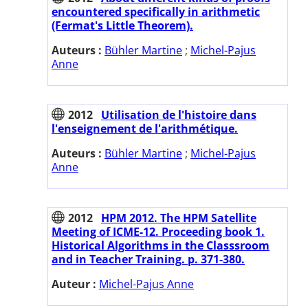
encountered specifically in arithmetic
(Fermat's Little Theorem).
Auteurs :
Bühler Martine
;
Michel-Pajus
Anne
2012
Utilisation de l'histoire dans
l'enseignement de l'arithmétique.
Auteurs :
Bühler Martine
;
Michel-Pajus
Anne
2012
HPM 2012. The HPM Satellite
Meeting of ICME-12. Proceeding book 1.
Historical Algorithms in the Classsroom
and in Teacher Training. p. 371-380.
Auteur :
Michel-Pajus Anne