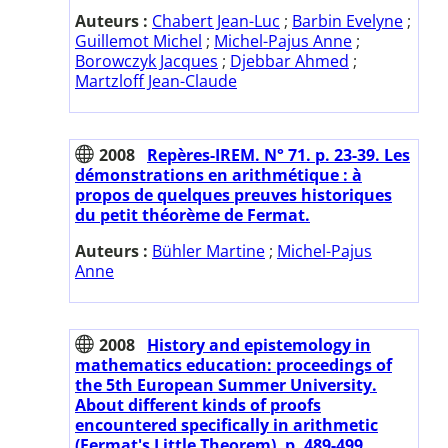
Auteurs :
Chabert Jean-Luc
;
Barbin Evelyne
;
Guillemot Michel
;
Michel-Pajus Anne
;
Borowczyk Jacques
;
Djebbar Ahmed
;
Martzloff Jean-Claude
2008
Repères-IREM. N° 71. p. 23-39. Les
démonstrations en arithmétique : à
propos de quelques preuves historiques
du petit théorème de Fermat.
Auteurs :
Bühler Martine
;
Michel-Pajus
Anne
2008
History and epistemology in
mathematics education: proceedings of
the 5th European Summer University.
About different kinds of proofs
encountered specifically in arithmetic
(Fermat's Little Theorem). p. 489-499.