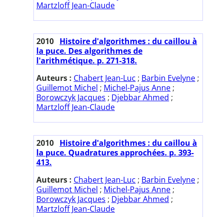
Martzloff Jean-Claude
2010
Histoire d'algorithmes : du caillou à
la puce. Des algorithmes de
l'arithmétique. p. 271-318.
Auteurs :
Chabert Jean-Luc
;
Barbin Evelyne
;
Guillemot Michel
;
Michel-Pajus Anne
;
Borowczyk Jacques
;
Djebbar Ahmed
;
Martzloff Jean-Claude
2010
Histoire d'algorithmes : du caillou à
la puce. Quadratures approchées. p. 393-
413.
Auteurs :
Chabert Jean-Luc
;
Barbin Evelyne
;
Guillemot Michel
;
Michel-Pajus Anne
;
Borowczyk Jacques
;
Djebbar Ahmed
;
Martzloff Jean-Claude