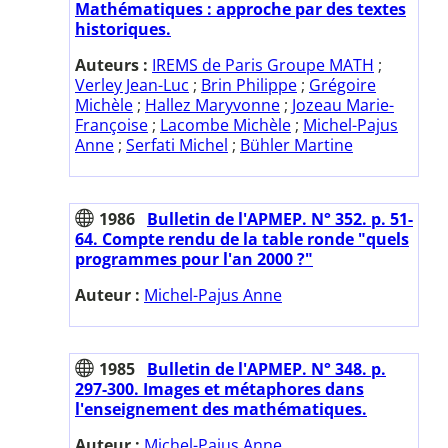
Mathématiques : approche par des textes
historiques.
Auteurs :
IREMS de Paris Groupe MATH
;
Verley Jean-Luc
;
Brin Philippe
;
Grégoire
Michèle
;
Hallez Maryvonne
;
Jozeau Marie-
Françoise
;
Lacombe Michèle
;
Michel-Pajus
Anne
;
Serfati Michel
;
Bühler Martine
1986
Bulletin de l'APMEP. N° 352. p. 51-
64. Compte rendu de la table ronde "quels
programmes pour l'an 2000 ?"
Auteur :
Michel-Pajus Anne
1985
Bulletin de l'APMEP. N° 348. p.
297-300. Images et métaphores dans
l'enseignement des mathématiques.
Auteur :
Michel-Pajus Anne