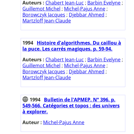
Auteurs :
Chabert Jean-Luc
;
Barbin Evelyne
;
Guillemot Michel
;
Michel-Pajus Anne
;
Borowczyk Jacques
;
Djebbar Ahmed
;
Martzloff Jean-Claude
1994
Histoire d'algorithmes. Du caillou à
la puce. Les carrés magiques. p. 59-94.
Auteurs :
Chabert Jean-Luc
;
Barbin Evelyne
;
Guillemot Michel
;
Michel-Pajus Anne
;
Borowczyk Jacques
;
Djebbar Ahmed
;
Martzloff Jean-Claude
1994
Bulletin de l'APMEP. N° 396. p.
549-566. Catégories et topos : des univers
à explorer.
Auteur :
Michel-Pajus Anne