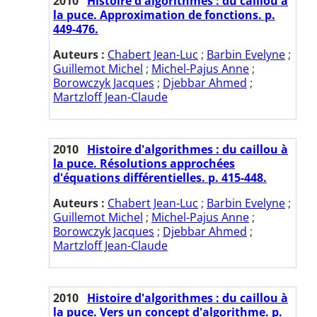
2010
Histoire d'algorithmes : du caillou à
la puce. Approximation de fonctions. p.
449-476.
Auteurs :
Chabert Jean-Luc
;
Barbin Evelyne
;
Guillemot Michel
;
Michel-Pajus Anne
;
Borowczyk Jacques
;
Djebbar Ahmed
;
Martzloff Jean-Claude
2010
Histoire d'algorithmes : du caillou à
la puce. Résolutions approchées
d'équations différentielles. p. 415-448.
Auteurs :
Chabert Jean-Luc
;
Barbin Evelyne
;
Guillemot Michel
;
Michel-Pajus Anne
;
Borowczyk Jacques
;
Djebbar Ahmed
;
Martzloff Jean-Claude
2010
Histoire d'algorithmes : du caillou à
la puce. Vers un concept d'algorithme. p.