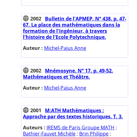
2002
Bulletin de l'APMEP. N° 438. p. 47-
67. La place des mathématiques dans la
formation de l'ingénieur, à travers
l'histoire de l'Ecole Polytechnique.
Auteur :
Michel-Pajus Anne
2002
Mnémosyne. N° 17. p. 49-52.
Mathématiques et Théâtre.
Auteur :
Michel-Pajus Anne
2001
M:ATH Mathématiques :
Approche par des textes historiques. T. 3.
Auteurs :
IREMS de Paris Groupe MATH
;
Bathier-Fauvet Michèle
;
Brin Philippe
;