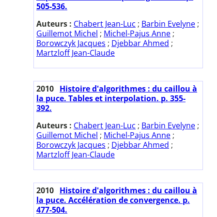
505-536.
Auteurs :
Chabert Jean-Luc
;
Barbin Evelyne
;
Guillemot Michel
;
Michel-Pajus Anne
;
Borowczyk Jacques
;
Djebbar Ahmed
;
Martzloff Jean-Claude
2010
Histoire d'algorithmes : du caillou à
la puce. Tables et interpolation. p. 355-
392.
Auteurs :
Chabert Jean-Luc
;
Barbin Evelyne
;
Guillemot Michel
;
Michel-Pajus Anne
;
Borowczyk Jacques
;
Djebbar Ahmed
;
Martzloff Jean-Claude
2010
Histoire d'algorithmes : du caillou à
la puce. Accélération de convergence. p.
477-504.