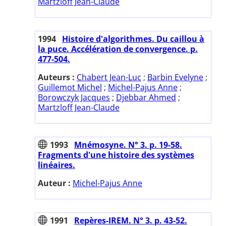
Martzloff Jean-Claude
1994
Histoire d'algorithmes. Du caillou à
la puce. Accélération de convergence. p.
477-504.
Auteurs :
Chabert Jean-Luc
;
Barbin Evelyne
;
Guillemot Michel
;
Michel-Pajus Anne
;
Borowczyk Jacques
;
Djebbar Ahmed
;
Martzloff Jean-Claude
1993
Mnémosyne. N° 3. p. 19-58.
Fragments d'une histoire des systèmes
linéaires.
Auteur :
Michel-Pajus Anne
1991
Repères-IREM. N° 3. p. 43-52.