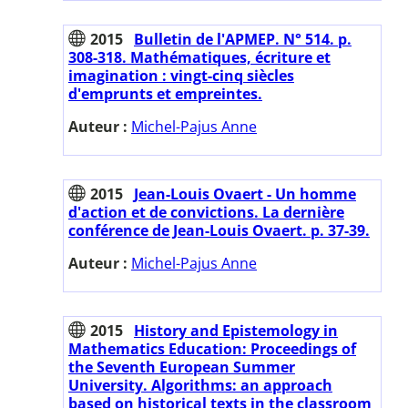
2015
Bulletin de l'APMEP. N° 514. p.
308-318. Mathématiques, écriture et
imagination : vingt-cinq siècles
d'emprunts et empreintes.
Auteur :
Michel-Pajus Anne
2015
Jean-Louis Ovaert - Un homme
d'action et de convictions. La dernière
conférence de Jean-Louis Ovaert. p. 37-39.
Auteur :
Michel-Pajus Anne
2015
History and Epistemology in
Mathematics Education: Proceedings of
the Seventh European Summer
University. Algorithms: an approach
based on historical texts in the classroom