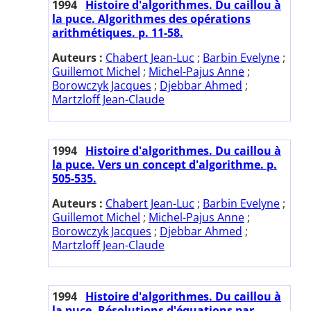
1994
Histoire d'algorithmes. Du caillou à
la puce. Algorithmes des opérations
arithmétiques. p. 11-58.
Auteurs :
Chabert Jean-Luc
;
Barbin Evelyne
;
Guillemot Michel
;
Michel-Pajus Anne
;
Borowczyk Jacques
;
Djebbar Ahmed
;
Martzloff Jean-Claude
1994
Histoire d'algorithmes. Du caillou à
la puce. Vers un concept d'algorithme. p.
505-535.
Auteurs :
Chabert Jean-Luc
;
Barbin Evelyne
;
Guillemot Michel
;
Michel-Pajus Anne
;
Borowczyk Jacques
;
Djebbar Ahmed
;
Martzloff Jean-Claude
1994
Histoire d'algorithmes. Du caillou à
la puce. Résolutions d'équations par