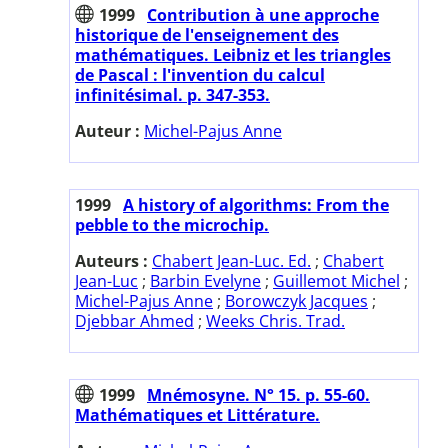
1999
Contribution à une approche
historique de l'enseignement des
mathématiques. Leibniz et les triangles
de Pascal : l'invention du calcul
infinitésimal. p. 347-353.
Auteur :
Michel-Pajus Anne
1999
A history of algorithms: From the
pebble to the microchip.
Auteurs :
Chabert Jean-Luc. Ed.
;
Chabert
Jean-Luc
;
Barbin Evelyne
;
Guillemot Michel
;
Michel-Pajus Anne
;
Borowczyk Jacques
;
Djebbar Ahmed
;
Weeks Chris. Trad.
1999
Mnémosyne. N° 15. p. 55-60.
Mathématiques et Littérature.