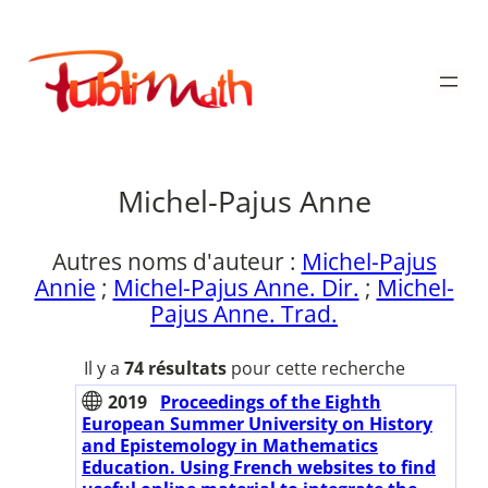
Aller
au
Publimath
contenu
Michel-Pajus Anne
Autres noms d'auteur :
Michel-Pajus
Annie
;
Michel-Pajus Anne. Dir.
;
Michel-
Pajus Anne. Trad.
Il y a
74 résultats
pour cette recherche
2019
Proceedings of the Eighth
European Summer University on History
and Epistemology in Mathematics
Education. Using French websites to find