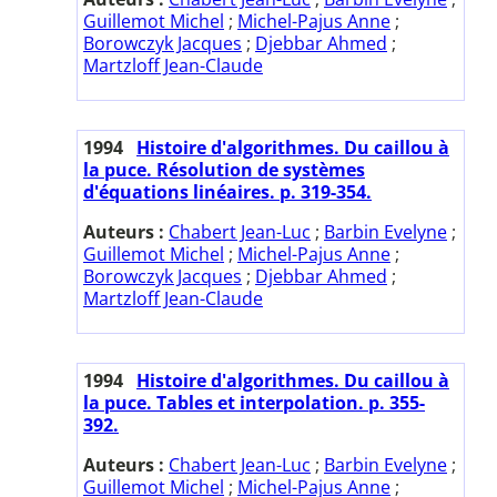
Guillemot Michel
;
Michel-Pajus Anne
;
Borowczyk Jacques
;
Djebbar Ahmed
;
Martzloff Jean-Claude
1994
Histoire d'algorithmes. Du caillou à
la puce. Résolution de systèmes
d'équations linéaires. p. 319-354.
Auteurs :
Chabert Jean-Luc
;
Barbin Evelyne
;
Guillemot Michel
;
Michel-Pajus Anne
;
Borowczyk Jacques
;
Djebbar Ahmed
;
Martzloff Jean-Claude
1994
Histoire d'algorithmes. Du caillou à
la puce. Tables et interpolation. p. 355-
392.
Auteurs :
Chabert Jean-Luc
;
Barbin Evelyne
;
Guillemot Michel
;
Michel-Pajus Anne
;