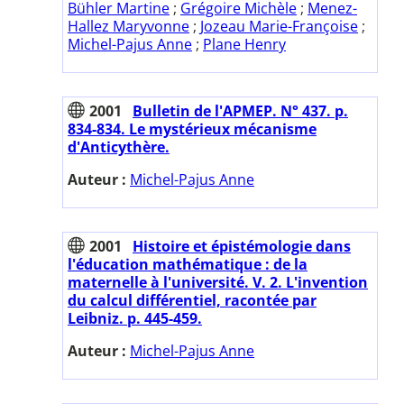
Bühler Martine
;
Grégoire Michèle
;
Menez-
Hallez Maryvonne
;
Jozeau Marie-Françoise
;
Michel-Pajus Anne
;
Plane Henry
2001
Bulletin de l'APMEP. N° 437. p.
834-834. Le mystérieux mécanisme
d'Anticythère.
Auteur :
Michel-Pajus Anne
2001
Histoire et épistémologie dans
l'éducation mathématique : de la
maternelle à l'université. V. 2. L'invention
du calcul différentiel, racontée par
Leibniz. p. 445-459.
Auteur :
Michel-Pajus Anne