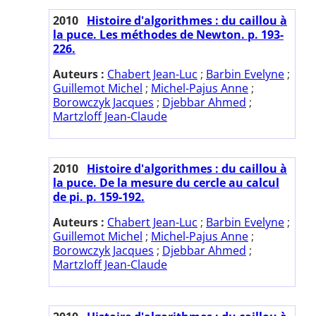
2010
Histoire d'algorithmes : du caillou à
la puce. Les méthodes de Newton. p. 193-
226.
Auteurs :
Chabert Jean-Luc
;
Barbin Evelyne
;
Guillemot Michel
;
Michel-Pajus Anne
;
Borowczyk Jacques
;
Djebbar Ahmed
;
Martzloff Jean-Claude
2010
Histoire d'algorithmes : du caillou à
la puce. De la mesure du cercle au calcul
de pi. p. 159-192.
Auteurs :
Chabert Jean-Luc
;
Barbin Evelyne
;
Guillemot Michel
;
Michel-Pajus Anne
;
Borowczyk Jacques
;
Djebbar Ahmed
;
Martzloff Jean-Claude