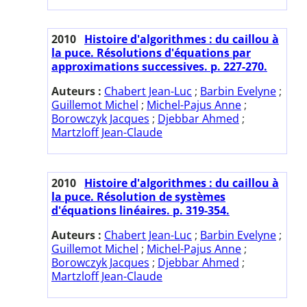
2010
Histoire d'algorithmes : du caillou à
la puce. Résolutions d'équations par
approximations successives. p. 227-270.
Auteurs :
Chabert Jean-Luc
;
Barbin Evelyne
;
Guillemot Michel
;
Michel-Pajus Anne
;
Borowczyk Jacques
;
Djebbar Ahmed
;
Martzloff Jean-Claude
2010
Histoire d'algorithmes : du caillou à
la puce. Résolution de systèmes
d'équations linéaires. p. 319-354.
Auteurs :
Chabert Jean-Luc
;
Barbin Evelyne
;
Guillemot Michel
;
Michel-Pajus Anne
;
Borowczyk Jacques
;
Djebbar Ahmed
;
Martzloff Jean-Claude