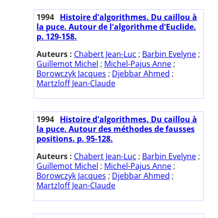
1994
Histoire d'algorithmes. Du caillou à
la puce. Autour de l'algorithme d'Euclide.
p. 129-158.
Auteurs :
Chabert Jean-Luc
;
Barbin Evelyne
;
Guillemot Michel
;
Michel-Pajus Anne
;
Borowczyk Jacques
;
Djebbar Ahmed
;
Martzloff Jean-Claude
1994
Histoire d'algorithmes. Du caillou à
la puce. Autour des méthodes de fausses
positions. p. 95-128.
Auteurs :
Chabert Jean-Luc
;
Barbin Evelyne
;
Guillemot Michel
;
Michel-Pajus Anne
;
Borowczyk Jacques
;
Djebbar Ahmed
;
Martzloff Jean-Claude