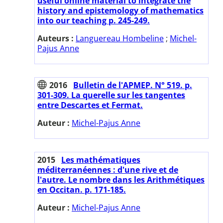
useful online material to integrate the
history and epistemology of mathematics
into our teaching p. 245-249.
Auteurs :
Languereau Hombeline
;
Michel-
Pajus Anne
2016
Bulletin de l'APMEP. N° 519. p.
301-309. La querelle sur les tangentes
entre Descartes et Fermat.
Auteur :
Michel-Pajus Anne
2015
Les mathématiques
méditerranéennes : d'une rive et de
l'autre. Le nombre dans les Arithmétiques
en Occitan. p. 171-185.
Auteur :
Michel-Pajus Anne