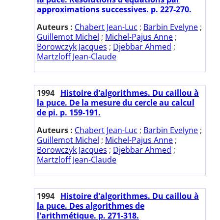
approximations successives. p. 227-270.
Auteurs :
Chabert Jean-Luc
;
Barbin Evelyne
;
Guillemot Michel
;
Michel-Pajus Anne
;
Borowczyk Jacques
;
Djebbar Ahmed
;
Martzloff Jean-Claude
1994
Histoire d'algorithmes. Du caillou à
la puce. De la mesure du cercle au calcul
de pi. p. 159-191.
Auteurs :
Chabert Jean-Luc
;
Barbin Evelyne
;
Guillemot Michel
;
Michel-Pajus Anne
;
Borowczyk Jacques
;
Djebbar Ahmed
;
Martzloff Jean-Claude
1994
Histoire d'algorithmes. Du caillou à
la puce. Des algorithmes de
l'arithmétique. p. 271-318.