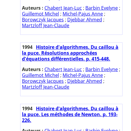
Auteurs :
Chabert Jean-Luc
;
Barbin Evelyne
;
Guillemot Michel
;
Michel-Pajus Anne
;
Borowczyk Jacques
;
Djebbar Ahmed
;
Martzloff Jean-Claude
1994
Histoire d'algorithmes. Du caillou à
la puce. Résolutions approchées
d'équations différentielles. p. 415-448.
Auteurs :
Chabert Jean-Luc
;
Barbin Evelyne
;
Guillemot Michel
;
Michel-Pajus Anne
;
Borowczyk Jacques
;
Djebbar Ahmed
;
Martzloff Jean-Claude
1994
Histoire d'algorithmes. Du caillou à
la puce. Les méthodes de Newton. p. 193-
226.
Auteurs :
Chabert Jean-Luc
;
Barbin Evelyne
;