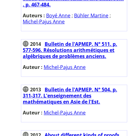
. p. 467-484.
Auteurs :
Boyé Anne
;
Bühler Martine
;
Michel-Pajus Anne
2014
Bulletin de l'APMEP. N° 511. p.
577-596. Résolutions arithmétiques et
algébriques de problèmes anciens.
Auteur :
Michel-Pajus Anne
2013
Bulletin de l'APMEP. N° 504. p.
311-317. L'enseignement des
mathématiques en Asie de l'Est.
Auteur :
Michel-Pajus Anne
2012
About different kinds of proofs