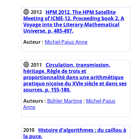
2012
HPM 2012. The HPM Satellite
Meeting of ICME-12. Proceeding book 2. A
Voyage into the Literary-Mathematical
Universe. p. 485-497.
Auteur :
Michel-Pajus Anne
2011
Circulation, transmission,
héritage. Règle de trois et
proportionnalité dans une arithmétique
pratique niçoise du XVIe siècle et dans ses
sources. p. 155-180.
Auteurs :
Bühler Martine
;
Michel-Pajus
Anne
2010
Histoire d'algorithmes : du caillou à
la puce.