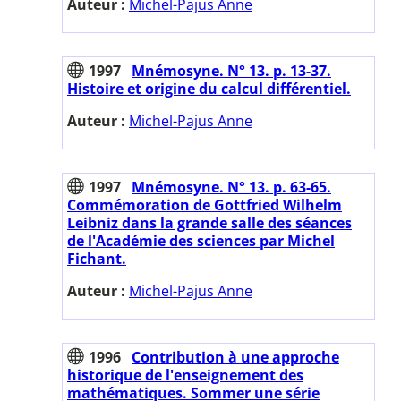
Auteur :
Michel-Pajus Anne
1997
Mnémosyne. N° 13. p. 13-37.
Histoire et origine du calcul différentiel.
Auteur :
Michel-Pajus Anne
1997
Mnémosyne. N° 13. p. 63-65.
Commémoration de Gottfried Wilhelm
Leibniz dans la grande salle des séances
de l'Académie des sciences par Michel
Fichant.
Auteur :
Michel-Pajus Anne
1996
Contribution à une approche
historique de l'enseignement des
mathématiques. Sommer une série