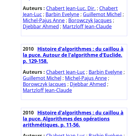
Auteurs :
Chabert Jean-Luc. Dir.
;
Chabert
Jean-Luc
;
Barbin Evelyne
;
Guillemot Michel
;
Michel-Pajus Anne
;
Borowczyk Jacques
;
Djebbar Ahmed
;
Martzloff Jean-Claude
2010
Histoire d'algorithmes : du caillou à
la puce. Autour de l'algorithme d'Euclide.
p. 129-158.
Auteurs :
Chabert Jean-Luc
;
Barbin Evelyne
;
Guillemot Michel
;
Michel-Pajus Anne
;
Borowczyk Jacques
;
Djebbar Ahmed
;
Martzloff Jean-Claude
2010
Histoire d'algorithmes : du caillou à
la puce. Algorithmes des opérations
arithmétiques. p. 11-56.
Auteurs :
Chabert Jean-Luc
;
Barbin Evelyne
;