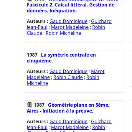
Fascicule 2. Calcul littéral. Gestion de
données. Inéquation.
Auteurs :
Gaud Dominique
;
Guichard
Jean-Paul
;
Marot Madeleine
;
Robin
Claude
;
Robin Micheline
1987
La symétrie centrale en
cinquième.
Auteurs :
Gaud Dominique
;
Marot
Madeleine
;
Robin Claude
;
Robin
Micheline
1987
Géométrie plane en 5ème.
Aires - Initiation à la preuve.
Auteurs :
Gaud Dominique
;
Guichard
Jean-Paul
;
Marot Madeleine
;
Robin