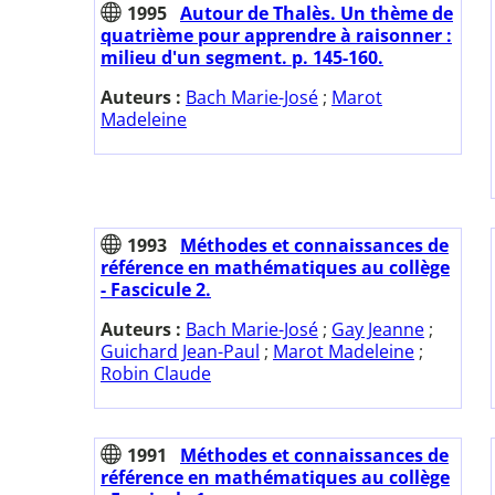
1995
Autour de Thalès. Un thème de
quatrième pour apprendre à raisonner :
milieu d'un segment. p. 145-160.
Auteurs :
Bach Marie-José
;
Marot
Madeleine
1993
Méthodes et connaissances de
référence en mathématiques au collège
- Fascicule 2.
Auteurs :
Bach Marie-José
;
Gay Jeanne
;
Guichard Jean-Paul
;
Marot Madeleine
;
Robin Claude
1991
Méthodes et connaissances de
référence en mathématiques au collège