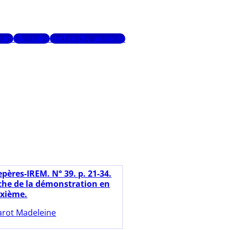
urs
Glossaire
Recherche avancée
pères-IREM. N° 39. p. 21-34.
he de la démonstration en
ixième.
rot Madeleine