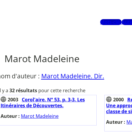
Mots-clés
Aute
Marot Madeleine
nom d'auteur :
Marot Madeleine. Dir.
Il y a
32 résultats
pour cette recherche
2003
Corol'aire. N° 53. p. 3-3. Les
2000
Re
Itinéraires de Découvertes.
Une approc
classe de s
Auteur :
Marot Madeleine
Auteur :
Ma