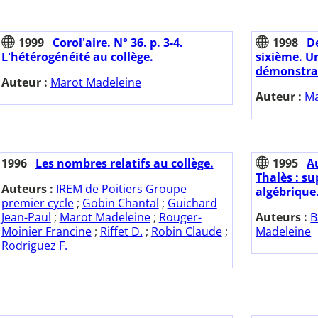
1999
Corol'aire. N° 36. p. 3-4.
1998
D
L'hétérogénéité au collège.
sixième. U
démonstrat
Auteur :
Marot Madeleine
Auteur :
Ma
1996
Les nombres relatifs au collège.
1995
A
Thalès : su
Auteurs :
IREM de Poitiers Groupe
algébrique.
premier cycle
;
Gobin Chantal
;
Guichard
Jean-Paul
;
Marot Madeleine
;
Rouger-
Auteurs :
B
Moinier Francine
;
Riffet D.
;
Robin Claude
;
Madeleine
Rodriguez F.