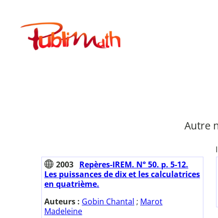
Aller
au
Publimath
contenu
Autre 
2003
Repères-IREM. N° 50. p. 5-12.
Les puissances de dix et les calculatrices
en quatrième.
Auteurs :
Gobin Chantal
;
Marot
Madeleine