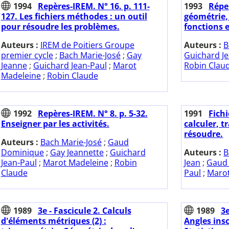
1994
Repères-IREM. N° 16. p. 111-
1993
Répe
127. Les fichiers méthodes : un outil
géométrie,
pour résoudre les problèmes.
fonctions e
Auteurs :
IREM de Poitiers Groupe
Auteurs :
B
premier cycle
;
Bach Marie-José
;
Gay
Guichard J
Jeanne
;
Guichard Jean-Paul
;
Marot
Robin Clau
Madeleine
;
Robin Claude
1992
Repères-IREM. N° 8. p. 5-32.
1991
Fich
Enseigner par les activités.
calculer, t
résoudre.
Auteurs :
Bach Marie-José
;
Gaud
Dominique
;
Gay Jeannette
;
Guichard
Auteurs :
B
Jean-Paul
;
Marot Madeleine
;
Robin
Jean
;
Gaud
Claude
Paul
;
Marot
1989
3e - Fascicule 2. Calculs
1989
3e
d'éléments métriques (2) :
Angles ins