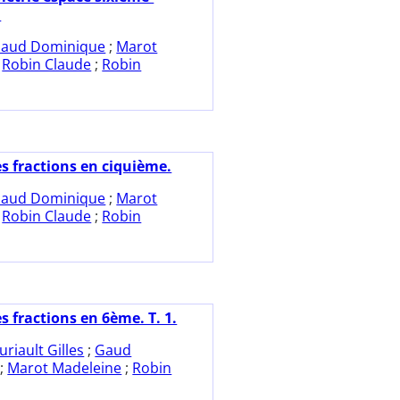
.
aud Dominique
;
Marot
;
Robin Claude
;
Robin
es fractions en ciquième.
aud Dominique
;
Marot
;
Robin Claude
;
Robin
s fractions en 6ème. T. 1.
uriault Gilles
;
Gaud
;
Marot Madeleine
;
Robin