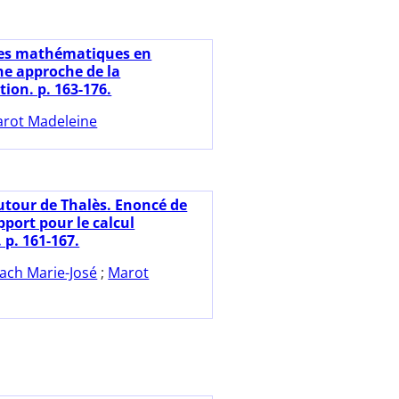
es mathématiques en
ne approche de la
ion. p. 163-176.
rot Madeleine
utour de Thalès. Enoncé de
pport pour le calcul
 p. 161-167.
ach Marie-José
;
Marot