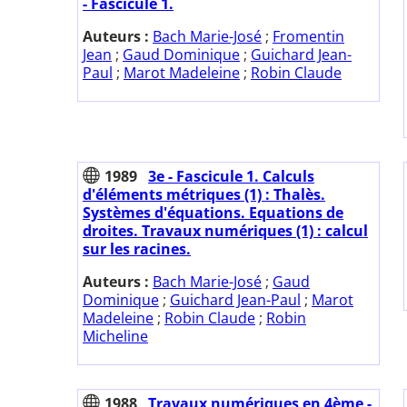
- Fascicule 1.
Auteurs :
Bach Marie-José
;
Fromentin
Jean
;
Gaud Dominique
;
Guichard Jean-
Paul
;
Marot Madeleine
;
Robin Claude
1989
3e - Fascicule 1. Calculs
d'éléments métriques (1) : Thalès.
Systèmes d'équations. Equations de
droites. Travaux numériques (1) : calcul
sur les racines.
Auteurs :
Bach Marie-José
;
Gaud
Dominique
;
Guichard Jean-Paul
;
Marot
Madeleine
;
Robin Claude
;
Robin
Micheline
1988
Travaux numériques en 4ème -