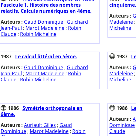
Fascicule 1. Histoire des nombres
cinquième
relatifs. Calculs numériques en 4ème.
Auteurs :
G
Auteurs :
Gaud Dominique
;
Guichard
Madeleine
Jean-Paul
;
Marot Madeleine
;
Robin
Micheline
Claude
;
Robin Micheline
1987
Le calcul littéral en 5ème.
1987
L
Auteurs :
Gaud Dominique
;
Guichard
Auteurs :
G
Jean-Paul
;
Marot Madeleine
;
Robin
Madeleine
Claude
;
Robin Micheline
Micheline
1986
Symétrie orthogonale en
1986
Le
6ème.
Auteurs :
A
Auteurs :
Auriault Gilles
;
Gaud
Dominique
Dominique
;
Marot Madeleine
;
Robin
Claude