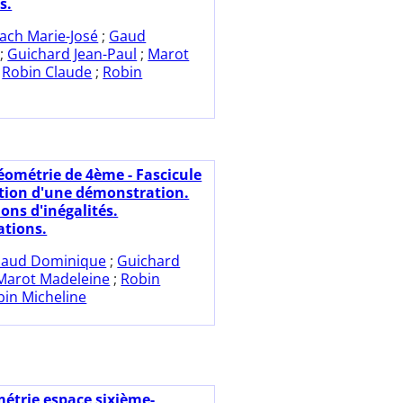
s.
ach Marie-José
;
Gaud
;
Guichard Jean-Paul
;
Marot
;
Robin Claude
;
Robin
éométrie de 4ème - Fascicule
tion d'une démonstration.
ons d'inégalités.
tions.
aud Dominique
;
Guichard
Marot Madeleine
;
Robin
bin Micheline
étrie espace sixième-