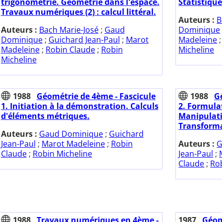
trigonométrie. Géométrie dans l'espace.
Statistique
Travaux numériques (2) : calcul littéral.
Auteurs :
B
Auteurs :
Bach Marie-José
;
Gaud
Dominique
Dominique
;
Guichard Jean-Paul
;
Marot
Madeleine
Madeleine
;
Robin Claude
;
Robin
Micheline
Micheline
1988
Géométrie de 4ème - Fascicule
1988
G
1. Initiation à la démonstration. Calculs
2. Formula
d'éléments métriques.
Manipulati
Transforma
Auteurs :
Gaud Dominique
;
Guichard
Jean-Paul
;
Marot Madeleine
;
Robin
Auteurs :
G
Claude
;
Robin Micheline
Jean-Paul
;
Claude
;
Ro
1988
Travaux numériques en 4ème -
1987
Géom