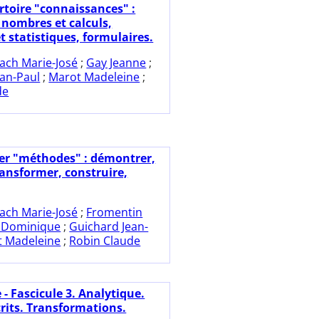
rtoire "connaissances" :
 nombres et calculs,
t statistiques, formulaires.
ach Marie-José
;
Gay Jeanne
;
ean-Paul
;
Marot Madeleine
;
de
ier "méthodes" : démontrer,
ransformer, construire,
ach Marie-José
;
Fromentin
 Dominique
;
Guichard Jean-
 Madeleine
;
Robin Claude
 - Fascicule 3. Analytique.
crits. Transformations.