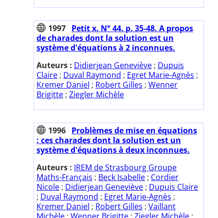
1997
Petit x. N° 44. p. 35-48. A propos
de charades dont la solution est un
système d'équations à 2 inconnues.
Auteurs :
Didierjean Geneviève
;
Dupuis
Claire
;
Duval Raymond
;
Egret Marie-Agnès
;
Kremer Daniel
;
Robert Gilles
;
Wenner
Brigitte
;
Ziegler Michèle
1996
Problèmes de mise en équations
: ces charades dont la solution est un
système d'équations à deux inconnues.
Auteurs :
IREM de Strasbourg Groupe
Maths-Français
;
Beck Isabelle
;
Cordier
Nicole
;
Didierjean Geneviève
;
Dupuis Claire
;
Duval Raymond
;
Egret Marie-Agnès
;
Kremer Daniel
;
Robert Gilles
;
Vaillant
Michèle
;
Wenner Brigitte
;
Ziegler Michèle
;