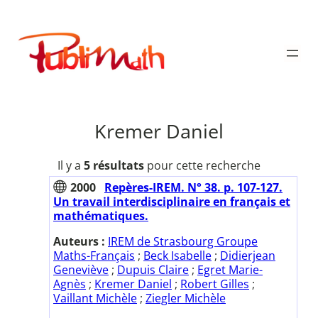
Aller
au
Publimath
contenu
Kremer Daniel
Il y a
5 résultats
pour cette recherche
2000
Repères-IREM. N° 38. p. 107-127.
Un travail interdisciplinaire en français et
mathématiques.
Auteurs :
IREM de Strasbourg Groupe
Maths-Français
;
Beck Isabelle
;
Didierjean
Geneviève
;
Dupuis Claire
;
Egret Marie-
Agnès
;
Kremer Daniel
;
Robert Gilles
;
Vaillant Michèle
;
Ziegler Michèle