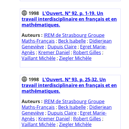
1998
L'Ouvert. N° 92. p. 1-19. Un
travail interdisciplinaire en français et en
mathématiques.
Auteurs :
IREM de Strasbourg Groupe
Maths-Français
;
Beck Isabelle
;
Didierjean
Geneviève
;
Dupuis Claire
;
Egret Marie-
Agnès
;
Kremer Daniel
;
Robert Gilles
;
Vaillant Michèle
;
Ziegler Michèle
1998
L'Ouvert. N° 93. p. 25-32. Un
travail interdisciplinaire en français et en
mathématiques.
Auteurs :
IREM de Strasbourg Groupe
Maths-Français
;
Beck Isabelle
;
Didierjean
Geneviève
;
Dupuis Claire
;
Egret Marie-
Agnès
;
Kremer Daniel
;
Robert Gilles
;
Vaillant Michèle
;
Ziegler Michèle