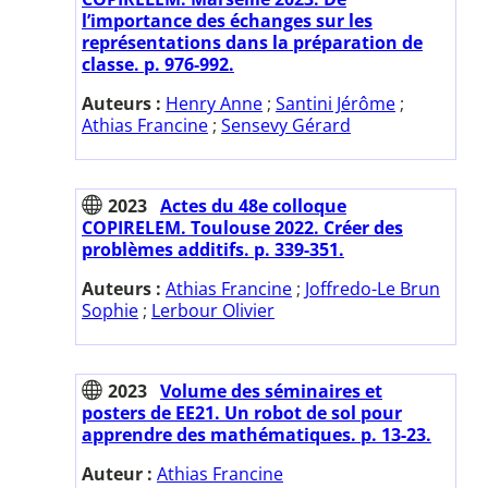
l’importance des échanges sur les
représentations dans la préparation de
classe. p. 976-992.
Auteurs :
Henry Anne
;
Santini Jérôme
;
Athias Francine
;
Sensevy Gérard
2023
Actes du 48e colloque
COPIRELEM. Toulouse 2022. Créer des
problèmes additifs. p. 339-351.
Auteurs :
Athias Francine
;
Joffredo-Le Brun
Sophie
;
Lerbour Olivier
2023
Volume des séminaires et
posters de EE21. Un robot de sol pour
apprendre des mathématiques. p. 13-23.
Auteur :
Athias Francine