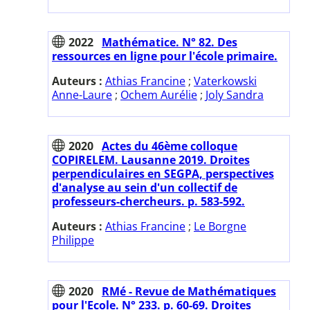
2022
Mathématice. N° 82. Des
ressources en ligne pour l'école primaire.
Auteurs :
Athias Francine
;
Vaterkowski
Anne-Laure
;
Ochem Aurélie
;
Joly Sandra
2020
Actes du 46ème colloque
COPIRELEM. Lausanne 2019. Droites
perpendiculaires en SEGPA, perspectives
d'analyse au sein d'un collectif de
professeurs-chercheurs. p. 583-592.
Auteurs :
Athias Francine
;
Le Borgne
Philippe
2020
RMé - Revue de Mathématiques
pour l'Ecole. N° 233. p. 60-69. Droites