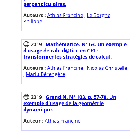
perpendiculaires.
Auteurs :
Athias Francine
;
Le Borgne
Philippe
2019
Mathématice. N° 63. Un exemple
d'usage de calcul@tice en CE1 :
transformer les stratégies de calcul.
Auteurs :
Athias Francine
;
Nicolas Christelle
;
Marlu Bérengère
2019
Grand N. N° 103. p. 57-70. Un
exemple d'usage de la géométrie
dynamique.
Auteur :
Athias Francine