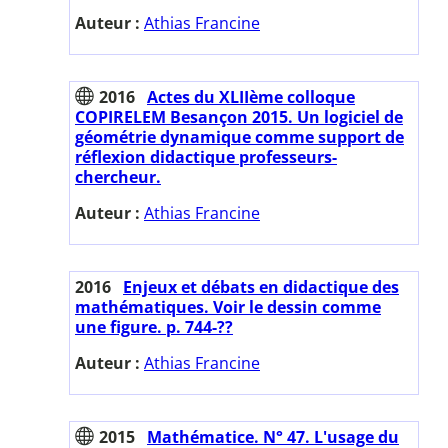
Auteur :
Athias Francine
2016
Actes du XLIIème colloque
COPIRELEM Besançon 2015. Un logiciel de
géométrie dynamique comme support de
réflexion didactique professeurs-
chercheur.
Auteur :
Athias Francine
2016
Enjeux et débats en didactique des
mathématiques. Voir le dessin comme
une figure. p. 744-??
Auteur :
Athias Francine
2015
Mathématice. N° 47. L'usage du