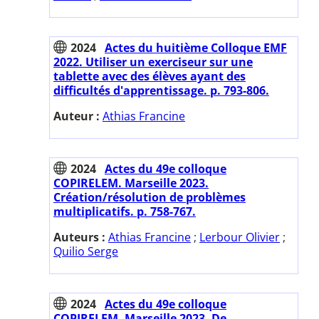
2024
Actes du huitième Colloque EMF
2022. Utiliser un exerciseur sur une
tablette avec des élèves ayant des
difficultés d'apprentissage. p. 793-806.
Auteur :
Athias Francine
2024
Actes du 49e colloque
COPIRELEM. Marseille 2023.
Création/résolution de problèmes
multiplicatifs. p. 758-767.
Auteurs :
Athias Francine
;
Lerbour Olivier
;
Quilio Serge
2024
Actes du 49e colloque
COPIRELEM. Marseille 2023. De