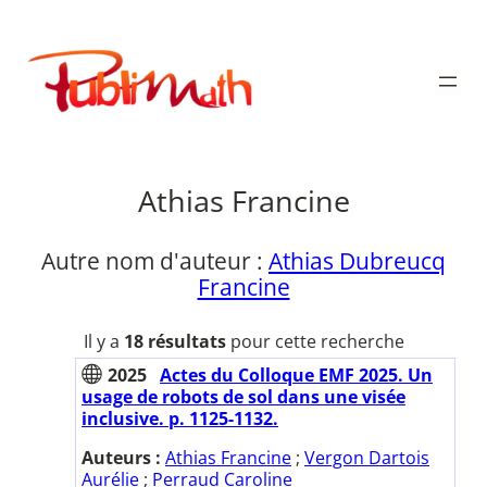
Aller
au
Publimath
contenu
Athias Francine
Autre nom d'auteur :
Athias Dubreucq
Francine
Il y a
18 résultats
pour cette recherche
2025
Actes du Colloque EMF 2025. Un
usage de robots de sol dans une visée
inclusive. p. 1125-1132.
Auteurs :
Athias Francine
;
Vergon Dartois
Aurélie
;
Perraud Caroline