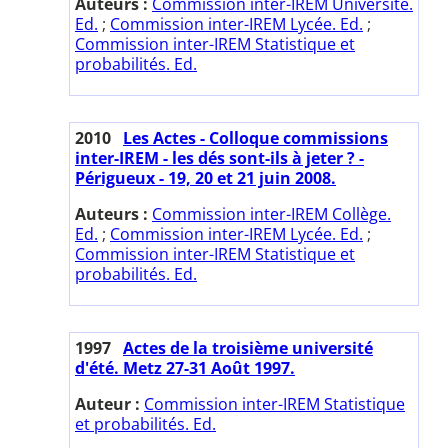
Auteurs :
Commission inter-IREM Université.
Ed.
;
Commission inter-IREM Lycée. Ed.
;
Commission inter-IREM Statistique et
probabilités. Ed.
2010
Les Actes - Colloque commissions
inter-IREM - les dés sont-ils à jeter ? -
Périgueux - 19, 20 et 21 juin 2008.
Auteurs :
Commission inter-IREM Collège.
Ed.
;
Commission inter-IREM Lycée. Ed.
;
Commission inter-IREM Statistique et
probabilités. Ed.
1997
Actes de la troisième université
d'été. Metz 27-31 Août 1997.
Auteur :
Commission inter-IREM Statistique
et probabilités. Ed.