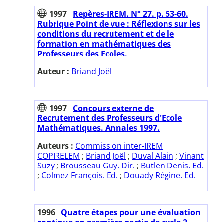
1997
Repères-IREM. N° 27. p. 53-60.
Rubrique Point de vue : Réflexions sur les
conditions du recrutement et de le
formation en mathématiques des
Professeurs des Ecoles.
Auteur :
Briand Joël
1997
Concours externe de
Recrutement des Professeurs d'Ecole
Mathématiques. Annales 1997.
Auteurs :
Commission inter-IREM
COPIRELEM
;
Briand Joël
;
Duval Alain
;
Vinant
Suzy
;
Brousseau Guy. Dir.
;
Butlen Denis. Ed.
;
Colmez François. Ed.
;
Douady Régine. Ed.
1996
Quatre étapes pour une évaluation
continue en première partie de cycle 2