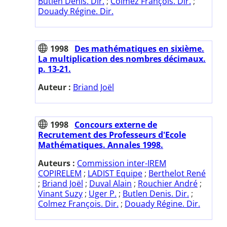
Butlen Denis. Dir.
;
Colmez François. Dir.
;
Douady Régine. Dir.
1998
Des mathématiques en sixième.
La multiplication des nombres décimaux.
p. 13-21.
Auteur :
Briand Joël
1998
Concours externe de
Recrutement des Professeurs d'Ecole
Mathématiques. Annales 1998.
Auteurs :
Commission inter-IREM
COPIRELEM
;
LADIST Equipe
;
Berthelot René
;
Briand Joël
;
Duval Alain
;
Rouchier André
;
Vinant Suzy
;
Uger P.
;
Butlen Denis. Dir.
;
Colmez François. Dir.
;
Douady Régine. Dir.