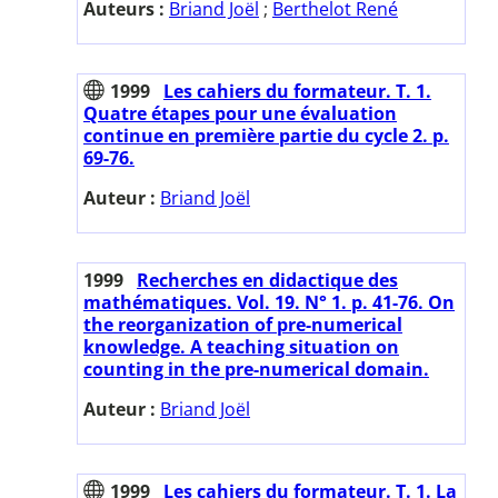
Auteurs :
Briand Joël
;
Berthelot René
1999
Les cahiers du formateur. T. 1.
Quatre étapes pour une évaluation
continue en première partie du cycle 2. p.
69-76.
Auteur :
Briand Joël
1999
Recherches en didactique des
mathématiques. Vol. 19. N° 1. p. 41-76. On
the reorganization of pre-numerical
knowledge. A teaching situation on
counting in the pre-numerical domain.
Auteur :
Briand Joël
1999
Les cahiers du formateur. T. 1. La