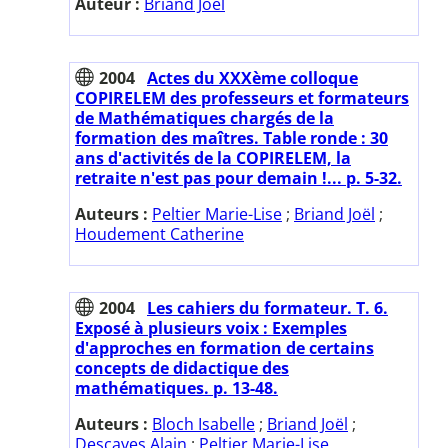
Auteur :
Briand Joël
2004
Actes du XXXème colloque
COPIRELEM des professeurs et formateurs
de Mathématiques chargés de la
formation des maîtres. Table ronde : 30
ans d'activités de la COPIRELEM, la
retraite n'est pas pour demain !... p. 5-32.
Auteurs :
Peltier Marie-Lise
;
Briand Joël
;
Houdement Catherine
2004
Les cahiers du formateur. T. 6.
Exposé à plusieurs voix : Exemples
d'approches en formation de certains
concepts de didactique des
mathématiques. p. 13-48.
Auteurs :
Bloch Isabelle
;
Briand Joël
;
Descaves Alain
;
Peltier Marie-Lise