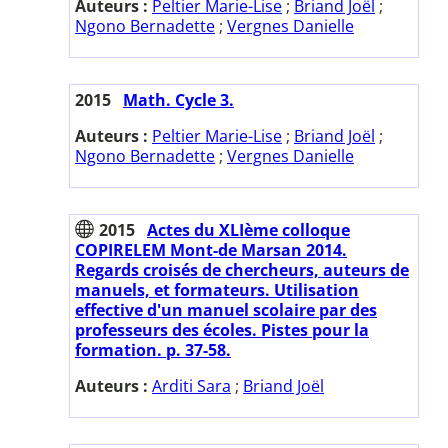
Auteurs :
Peltier Marie-Lise
;
Briand Joël
;
Ngono Bernadette
;
Vergnes Danielle
2015
Math. Cycle 3.
Auteurs :
Peltier Marie-Lise
;
Briand Joël
;
Ngono Bernadette
;
Vergnes Danielle
2015
Actes du XLIème colloque
COPIRELEM Mont-de Marsan 2014.
Regards croisés de chercheurs, auteurs de
manuels, et formateurs. Utilisation
effective d'un manuel scolaire par des
professeurs des écoles. Pistes pour la
formation. p. 37-58.
Auteurs :
Arditi Sara
;
Briand Joël