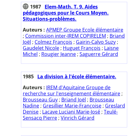
1987
Elem-Math. T. 9. Aides
pédagogiques pour le Cours Moyen.
Situations-problèmes.
Auteurs :
APMEP Groupe Ecole élémentaire
;
Commission inter-IREM COPIRELEM
;
Briand
Joël
;
Colmez François
;
Gairin-Calvo Suzy
;
Gaudelet Nicole
;
Huguet François
;
Laisne
Michel
;
Rougier Jeanne
;
Saguerre Gérard
1985
La division à l'école élémentaire.
Auteurs :
IREM d'Aquitaine Groupe de
recherche sur l'enseignement élémentaire
;
Brousseau Guy
;
Briand Joël
;
Brousseau
Nadine
;
Gresillier Marie-Françoise
;
Greslard
Denise
;
Lacave Luciani Marie-José
;
Teulé-
Sensacq Pierre
;
Vinrich Gérard