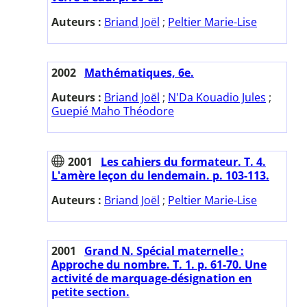
Auteurs :
Briand Joël
;
Peltier Marie-Lise
2002
Mathématiques, 6e.
Auteurs :
Briand Joël
;
N'Da Kouadio Jules
;
Guepié Maho Théodore
2001
Les cahiers du formateur. T. 4.
L'amère leçon du lendemain. p. 103-113.
Auteurs :
Briand Joël
;
Peltier Marie-Lise
2001
Grand N. Spécial maternelle :
Approche du nombre. T. 1. p. 61-70. Une
activité de marquage-désignation en
petite section.