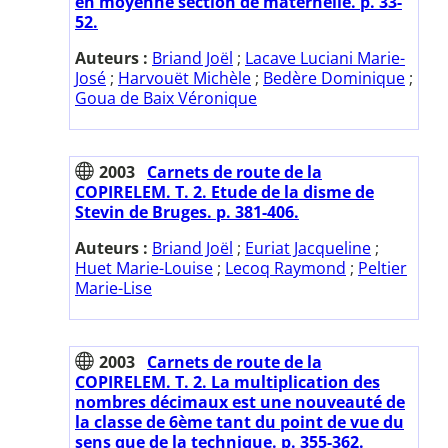
en moyenne section de maternelle. p. 33-
52.
Auteurs :
Briand Joël
;
Lacave Luciani Marie-
José
;
Harvouët Michèle
;
Bedère Dominique
;
Goua de Baix Véronique
2003
Carnets de route de la
COPIRELEM. T. 2. Etude de la disme de
Stevin de Bruges. p. 381-406.
Auteurs :
Briand Joël
;
Euriat Jacqueline
;
Huet Marie-Louise
;
Lecoq Raymond
;
Peltier
Marie-Lise
2003
Carnets de route de la
COPIRELEM. T. 2. La multiplication des
nombres décimaux est une nouveauté de
la classe de 6ème tant du point de vue du
sens que de la technique. p. 355-362.