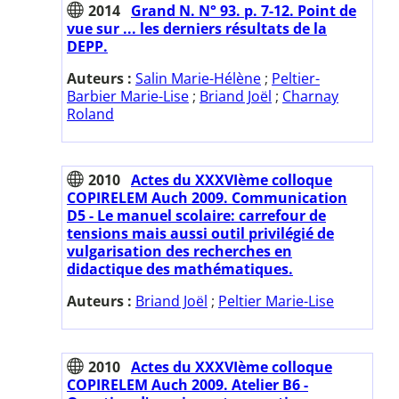
2014
Grand N. N° 93. p. 7-12. Point de
vue sur ... les derniers résultats de la
DEPP.
Auteurs :
Salin Marie-Hélène
;
Peltier-
Barbier Marie-Lise
;
Briand Joël
;
Charnay
Roland
2010
Actes du XXXVIème colloque
COPIRELEM Auch 2009. Communication
D5 - Le manuel scolaire: carrefour de
tensions mais aussi outil privilégié de
vulgarisation des recherches en
didactique des mathématiques.
Auteurs :
Briand Joël
;
Peltier Marie-Lise
2010
Actes du XXXVIème colloque
COPIRELEM Auch 2009. Atelier B6 -