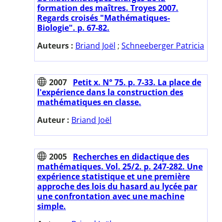
formation des maîtres. Troyes 2007.
Regards croisés "Mathématiques-
Biologie". p. 67-82.
Auteurs :
Briand Joël
;
Schneeberger Patricia
2007
Petit x. N° 75. p. 7-33. La place de
l'expérience dans la construction des
mathématiques en classe.
Auteur :
Briand Joël
2005
Recherches en didactique des
mathématiques. Vol. 25/2. p. 247-282. Une
expérience statistique et une première
approche des lois du hasard au lycée par
une confrontation avec une machine
simple.