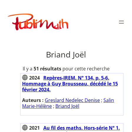
Aller
au
Publimath
contenu
Briand Joël
Il y a
51 résultats
pour cette recherche
2024
Repères-IREM. N° 134. p. 5-6.
Hommage à Guy Brousseau, décédé le 15
février 2024.
Auteurs :
Greslard Nedelec Denise
;
Salin
Marie-Hélène
;
Briand Joël
2021
Au fil des maths. Hors-série N° 1.