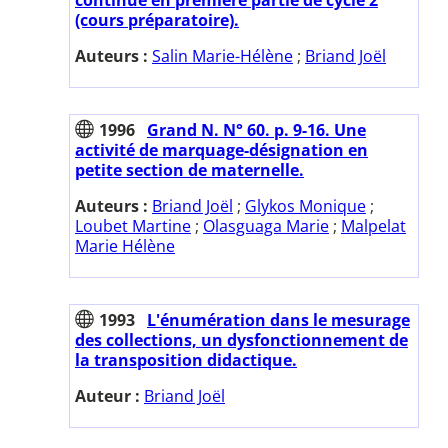
(cours préparatoire).
Auteurs :
Salin Marie-Hélène
;
Briand Joël
1996
Grand N. N° 60. p. 9-16. Une
activité de marquage-désignation en
petite section de maternelle.
Auteurs :
Briand Joël
;
Glykos Monique
;
Loubet Martine
;
Olasguaga Marie
;
Malpelat
Marie Hélène
1993
L'énumération dans le mesurage
des collections, un dysfonctionnement de
la transposition didactique.
Auteur :
Briand Joël