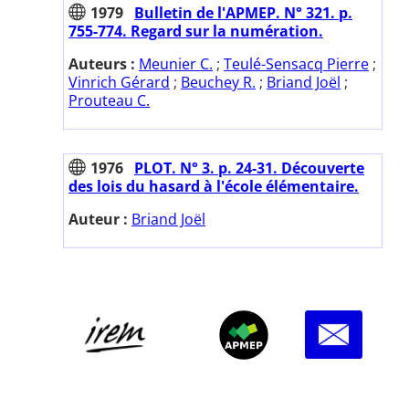
1979
Bulletin de l'APMEP. N° 321. p.
755-774. Regard sur la numération.
Auteurs :
Meunier C.
;
Teulé-Sensacq Pierre
;
Vinrich Gérard
;
Beuchey R.
;
Briand Joël
;
Prouteau C.
1976
PLOT. N° 3. p. 24-31. Découverte
des lois du hasard à l'école élémentaire.
Auteur :
Briand Joël