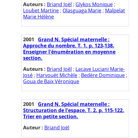
Auteurs :
Briand Joël
;
Glykos Monique
;
Loubet Martine
;
Olasguaga Marie
;
Malpelat
Marie Hélène
2001
Grand N. Spécial maternelle :
Approche du nombre. T. 1. p. 123-138.
Enseigner l'énumération en moyenne
section.
Auteurs :
Briand Joël
;
Lacave Luciani Marie-
José
;
Harvouët Michèle
;
Bedère Dominique
;
Goua de Baix Véronique
2001
Grand N. Spécial maternelle :
Structuration de l'espace. T. 2. p. 115-122.
Trier en petite section.
Auteur :
Briand Joël