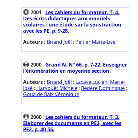
2001
Les cahiers du formateur. T. 4.
Des écrits didactiques aux manuels
scolaires : une étude sur la soustraction
avec les PE. p. 9-28.
Auteurs :
Briand Joël
;
Peltier Marie-Lise
2000
Grand N. N° 66. p. 7-22. Enseigner
l'énumération en moyenne section.
Auteurs :
Briand Joël
;
Lacave Luciani Marie-
José
;
Harvouët Michèle
;
Bedère Dominique
;
Goua de Baix Véronique
2000
Les cahiers du formateur. T. 3.
Elaborer des documents en PE2, avec les
PE2. p. 40-56.