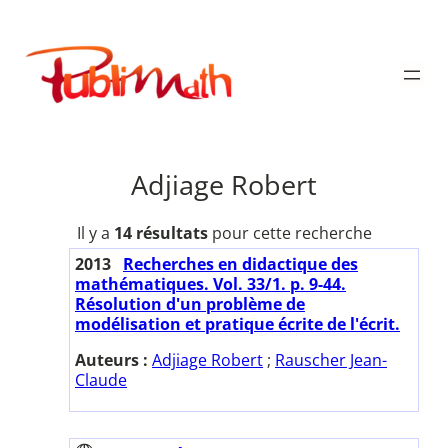
Aller
au
Publimath
contenu
Adjiage Robert
Il y a
14 résultats
pour cette recherche
2013
Recherches en didactique des
mathématiques. Vol. 33/1. p. 9-44.
Résolution d'un problème de
modélisation et pratique écrite de l'écrit.
Auteurs :
Adjiage Robert
;
Rauscher Jean-
Claude