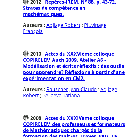
2012
Repères-IREM. N° 88. p. 43-72.
Strates de compétence en
mathématiques.
Auteurs :
Adjiage Robert
;
Pluvinage
François
2010
Actes du XXXVIème colloque
COPIRELEM Auch 2009. Atelier A6 -
Modélisation et écrits réflexifs : des outils
pour apprendre? Réflexions à partir d'une
expérimentation en CM2.
Auteurs :
Rauscher Jean-Claude
;
Adjiage
Robert
;
Beliaeva Tatiana
2008
Actes du XXXIVème colloque
COPIRELEM des professeurs et formateurs
de Mathématiques chargés de la
formation des maîtres. Troyes 2007. La