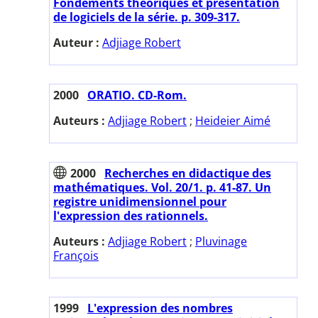
Fondements théoriques et présentation
de logiciels de la série. p. 309-317.
Auteur :
Adjiage Robert
2000
ORATIO. CD-Rom.
Auteurs :
Adjiage Robert
;
Heideier Aimé
2000
Recherches en didactique des
mathématiques. Vol. 20/1. p. 41-87. Un
registre unidimensionnel pour
l'expression des rationnels.
Auteurs :
Adjiage Robert
;
Pluvinage
François
1999
L'expression des nombres