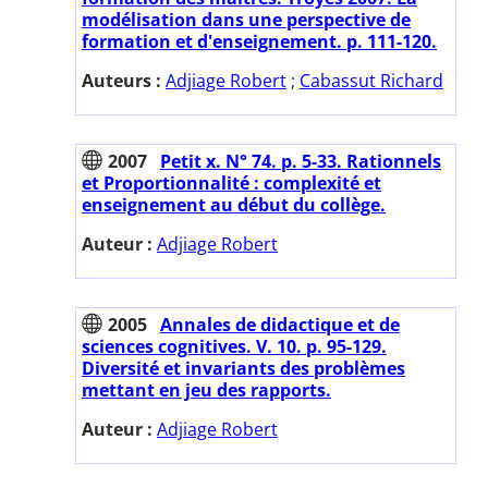
modélisation dans une perspective de
formation et d'enseignement. p. 111-120.
Auteurs :
Adjiage Robert
;
Cabassut Richard
2007
Petit x. N° 74. p. 5-33. Rationnels
et Proportionnalité : complexité et
enseignement au début du collège.
Auteur :
Adjiage Robert
2005
Annales de didactique et de
sciences cognitives. V. 10. p. 95-129.
Diversité et invariants des problèmes
mettant en jeu des rapports.
Auteur :
Adjiage Robert