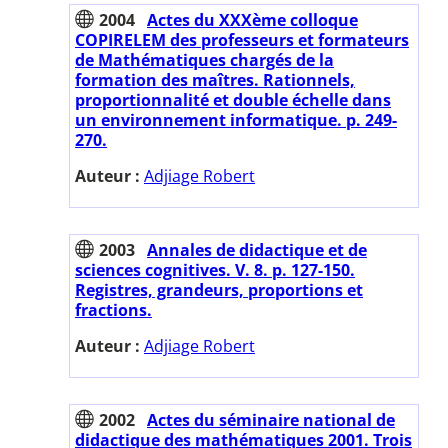
2004
Actes du XXXème colloque
COPIRELEM des professeurs et formateurs
de Mathématiques chargés de la
formation des maîtres. Rationnels,
proportionnalité et double échelle dans
un environnement informatique. p. 249-
270.
Auteur :
Adjiage Robert
2003
Annales de didactique et de
sciences cognitives. V. 8. p. 127-150.
Registres, grandeurs, proportions et
fractions.
Auteur :
Adjiage Robert
2002
Actes du séminaire national de
didactique des mathématiques 2001. Trois