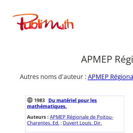
Aller
au
Publimath
contenu
APMEP Régio
Autres noms d'auteur :
APMEP Régional
1983
Du matériel pour les
mathématiques.
Auteurs :
APMEP Régionale de Poitou-
Charentes. Ed.
;
Duvert Louis. Dir.