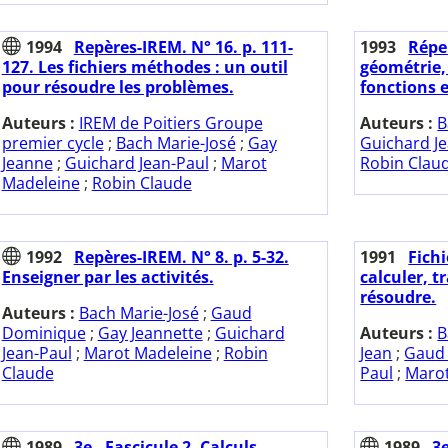
1994
Repères-IREM. N° 16. p. 111-
1993
Répe
127. Les fichiers méthodes : un outil
géométrie,
pour résoudre les problèmes.
fonctions e
Auteurs :
IREM de Poitiers Groupe
Auteurs :
B
premier cycle
;
Bach Marie-José
;
Gay
Guichard J
Jeanne
;
Guichard Jean-Paul
;
Marot
Robin Clau
Madeleine
;
Robin Claude
1992
Repères-IREM. N° 8. p. 5-32.
1991
Fich
Enseigner par les activités.
calculer, t
résoudre.
Auteurs :
Bach Marie-José
;
Gaud
Dominique
;
Gay Jeannette
;
Guichard
Auteurs :
B
Jean-Paul
;
Marot Madeleine
;
Robin
Jean
;
Gaud
Claude
Paul
;
Marot
1989
3e - Fascicule 2. Calculs
1989
3e