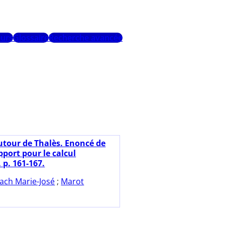
urs
Glossaire
Recherche avancée
utour de Thalès. Enoncé de
pport pour le calcul
 p. 161-167.
ach Marie-José
;
Marot