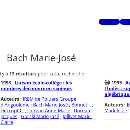
Mots-clés
Aute
Bach Marie-José
Il y a
13 résultats
pour cette recherche
1998
Liaison école-collège : les
1995
A
nombres décimaux en sixième.
Thalès : su
algébrique.
Auteurs :
IREM de Poitiers Groupe
d'Angoulême
;
Bach Marie-José
;
Bonnet J.
;
Auteurs :
B
Decrupt C.
;
Doreau Anne-Marie
;
Doreau
Madeleine
Jacques
;
Gorski Marie-José
;
Jollivet Marie-
Claire