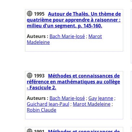
1995
Autour de Thalès. Un thème de
quatrième pour apprendre à raisonner :
milieu d'un segment. p. 145-160.
Auteurs :
Bach Marie-José
;
Marot
Madeleine
1993
Méthodes et connaissances de
référence en mathématiques au collège
- Fascicule 2.
Auteurs :
Bach Marie-José
;
Gay Jeanne
;
Guichard Jean-Paul
;
Marot Madeleine
;
Robin Claude
1991
Méthodes et connaissances de