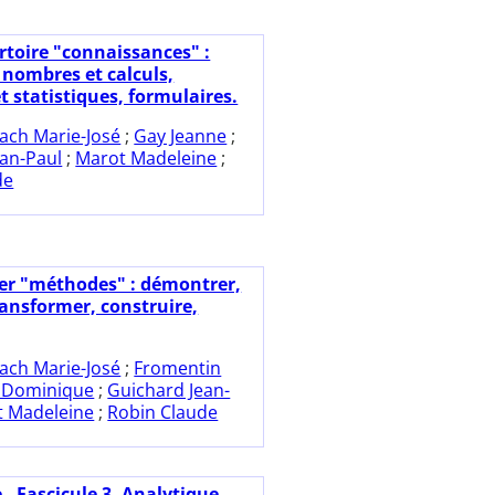
rtoire "connaissances" :
 nombres et calculs,
t statistiques, formulaires.
ach Marie-José
;
Gay Jeanne
;
ean-Paul
;
Marot Madeleine
;
de
ier "méthodes" : démontrer,
ransformer, construire,
ach Marie-José
;
Fromentin
 Dominique
;
Guichard Jean-
 Madeleine
;
Robin Claude
 - Fascicule 3. Analytique.