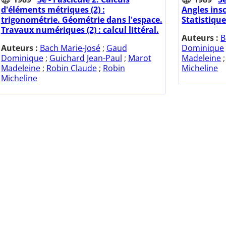
d'éléments métriques (2) :
Angles ins
trigonométrie. Géométrie dans l'espace.
Statistique
Travaux numériques (2) : calcul littéral.
Auteurs :
B
Auteurs :
Bach Marie-José
;
Gaud
Dominique
Dominique
;
Guichard Jean-Paul
;
Marot
Madeleine
Madeleine
;
Robin Claude
;
Robin
Micheline
Micheline