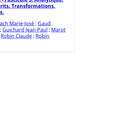
crits. Transformations.
s.
ach Marie-José
;
Gaud
;
Guichard Jean-Paul
;
Marot
;
Robin Claude
;
Robin