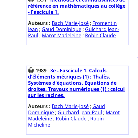
référence en mathématiques au collège
- Fascicule 1.
Auteurs :
Bach Marie-José
;
Fromentin
Jean
;
Gaud Dominique
;
Guichard Jean-
Paul
;
Marot Madeleine
;
Robin Claude
1989
3e - Fascicule 1. Calculs
d'éléments métriques (1) : Thalès.
Systèmes d'équations. Equations de
droites. Travaux numériques (1) : calcul
sur les racines.
Auteurs :
Bach Marie-José
;
Gaud
Dominique
;
Guichard Jean-Paul
;
Marot
Madeleine
;
Robin Claude
;
Robin
Micheline