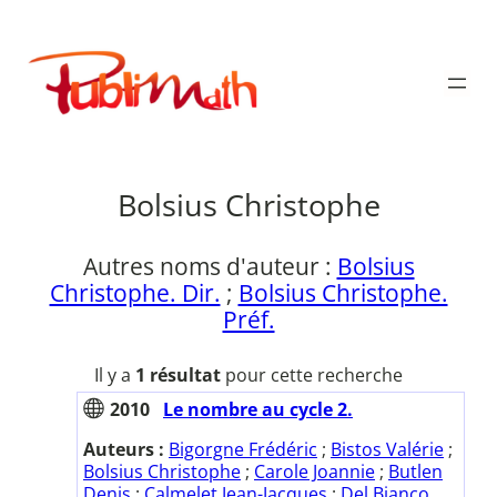
Aller
au
Publimath
contenu
Bolsius Christophe
Autres noms d'auteur :
Bolsius
Christophe. Dir.
;
Bolsius Christophe.
Préf.
Il y a
1 résultat
pour cette recherche
2010
Le nombre au cycle 2.
Auteurs :
Bigorgne Frédéric
;
Bistos Valérie
;
Bolsius Christophe
;
Carole Joannie
;
Butlen
Denis
;
Calmelet Jean-Jacques
;
Del Bianco