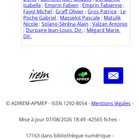
Isabelle
;
Emprin Fabien
;
Emprin Fabienne
;
Fayol Michel
;
Graff Olivier
;
Gros Patrice
;
Le
Poche Gabriel
;
Masselot Pascale
;
Matulik
Nicole
;
Solano-Séréna Alain
;
Valzan Antonio
;
Durpaire Jean-Louis. Dir.
;
Mégard Marie.
Dir.
© ADIREM-APMEP - ISSN 1292-8054 -
Mentions légales
-
Mise à jour 07/08/2026 18:49 -
42565 fiches -
17163 dans bibliothèque numérique -