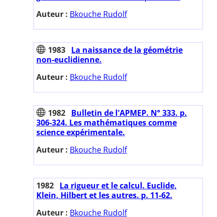
Auteur :
Bkouche Rudolf
1983
La naissance de la géométrie
non-euclidienne.
Auteur :
Bkouche Rudolf
1982
Bulletin de l'APMEP. N° 333. p.
306-324. Les mathématiques comme
science expérimentale.
Auteur :
Bkouche Rudolf
1982
La rigueur et le calcul. Euclide,
Klein, Hilbert et les autres. p. 11-62.
Auteur :
Bkouche Rudolf