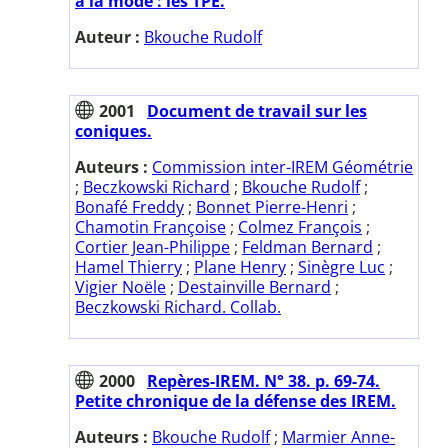
à la mode : les TPE.
Auteur :
Bkouche Rudolf
2001
Document de travail sur les
coniques.
Auteurs :
Commission inter-IREM Géométrie
;
Beczkowski Richard
;
Bkouche Rudolf
;
Bonafé Freddy
;
Bonnet Pierre-Henri
;
Chamotin Françoise
;
Colmez François
;
Cortier Jean-Philippe
;
Feldman Bernard
;
Hamel Thierry
;
Plane Henry
;
Sinègre Luc
;
Vigier Noële
;
Destainville Bernard
;
Beczkowski Richard. Collab.
2000
Repères-IREM. N° 38. p. 69-74.
Petite chronique de la défense des IREM.
Auteurs :
Bkouche Rudolf
;
Marmier Anne-