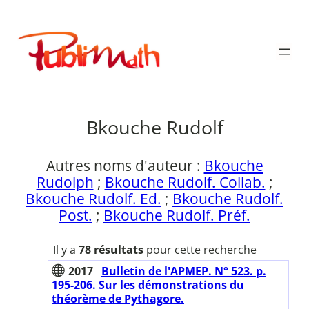
Aller
au
Publimath
contenu
Bkouche Rudolf
Autres noms d'auteur :
Bkouche
Rudolph
;
Bkouche Rudolf. Collab.
;
Bkouche Rudolf. Ed.
;
Bkouche Rudolf.
Post.
;
Bkouche Rudolf. Préf.
Il y a
78 résultats
pour cette recherche
2017
Bulletin de l'APMEP. N° 523. p.
195-206. Sur les démonstrations du
théorème de Pythagore.