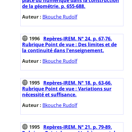
place du numérique dans la construction
de la géométrie. p. 655-688.
Auteur :
Bkouche Rudolf
1996
Repères-IREM. N° 24. p. 67-76.
Rubrique Point de vue : Des limites et de
la continuité dans l'enseignement.
Auteur :
Bkouche Rudolf
1995
Repères-IREM. N° 18. p. 63-66.
Rubrique Point de vue : Variations sur
nécessité et suffisance.
Auteur :
Bkouche Rudolf
1995
Repères-IREM. N° 21. p. 79-89.