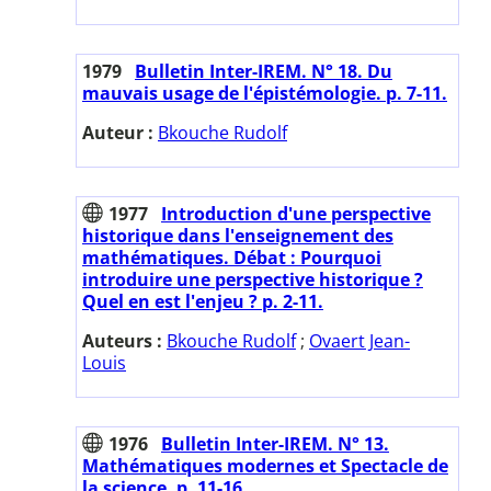
1979
Bulletin Inter-IREM. N° 18. Du
mauvais usage de l'épistémologie. p. 7-11.
Auteur :
Bkouche Rudolf
1977
Introduction d'une perspective
historique dans l'enseignement des
mathématiques. Débat : Pourquoi
introduire une perspective historique ?
Quel en est l'enjeu ? p. 2-11.
Auteurs :
Bkouche Rudolf
;
Ovaert Jean-
Louis
1976
Bulletin Inter-IREM. N° 13.
Mathématiques modernes et Spectacle de
la science. p. 11-16.