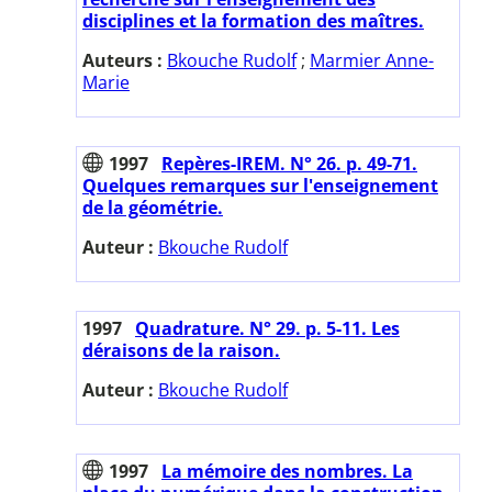
disciplines et la formation des maîtres.
Auteurs :
Bkouche Rudolf
;
Marmier Anne-
Marie
1997
Repères-IREM. N° 26. p. 49-71.
Quelques remarques sur l'enseignement
de la géométrie.
Auteur :
Bkouche Rudolf
1997
Quadrature. N° 29. p. 5-11. Les
déraisons de la raison.
Auteur :
Bkouche Rudolf
1997
La mémoire des nombres. La