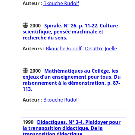
Auteur :
Bkouche Rudolf
2000
Spirale. N° 26. p. 11-22. Culture
scientifique, pensée machinale et
recherche du sens.
Auteurs :
Bkouche Rudolf
;
Delattre Joëlle
2000
Mathématiques au Collège, les
enjeux d'un enseignement pour tous. Du
raisonnement à la démonstration. p. 87-
113.
Auteur :
Bkouche Rudolf
1999
Didactiques. N° 3-4. Plaidoyer pour
la transposition didactique. De la
transposition didactique.