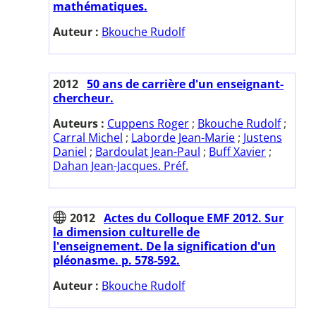
mathématiques.
Auteur :
Bkouche Rudolf
2012
50 ans de carrière d'un enseignant-
chercheur.
Auteurs :
Cuppens Roger
;
Bkouche Rudolf
;
Carral Michel
;
Laborde Jean-Marie
;
Justens
Daniel
;
Bardoulat Jean-Paul
;
Buff Xavier
;
Dahan Jean-Jacques. Préf.
2012
Actes du Colloque EMF 2012. Sur
la dimension culturelle de
l'enseignement. De la signification d'un
pléonasme. p. 578-592.
Auteur :
Bkouche Rudolf