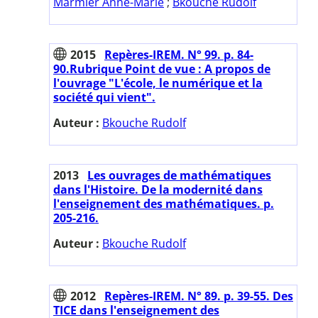
Marmier Anne-Marie
;
Bkouche Rudolf
2015
Repères-IREM. N° 99. p. 84-
90.Rubrique Point de vue : A propos de
l'ouvrage "L'école, le numérique et la
société qui vient".
Auteur :
Bkouche Rudolf
2013
Les ouvrages de mathématiques
dans l'Histoire. De la modernité dans
l'enseignement des mathématiques. p.
205-216.
Auteur :
Bkouche Rudolf
2012
Repères-IREM. N° 89. p. 39-55. Des
TICE dans l'enseignement des