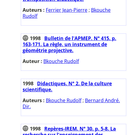
Auteurs :
Ferrier Jean-Pierre
;
Bkouche
Rudolf
1998
Bulletin de l'APMEP. N° 415. p.
163-171. La règle, un instrument de
géométrie projective.
Auteur :
Bkouche Rudolf
1998
Didactiques. N° 2. De la culture
scientifique.
Auteurs :
Bkouche Rudolf
;
Bernard André.
Dir.
1998
Repères-IREM. N° 30. p. 5-8. La
recherche sur l'enseignement des