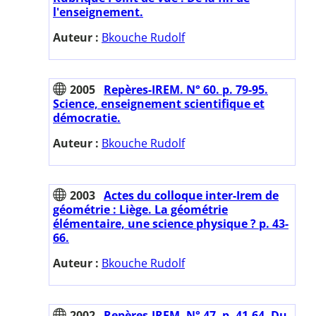
l'enseignement.
Auteur :
Bkouche Rudolf
2005
Repères-IREM. N° 60. p. 79-95.
Science, enseignement scientifique et
démocratie.
Auteur :
Bkouche Rudolf
2003
Actes du colloque inter-Irem de
géométrie : Liège. La géométrie
élémentaire, une science physique ? p. 43-
66.
Auteur :
Bkouche Rudolf
2002
Repères-IREM. N° 47. p. 41-64. Du