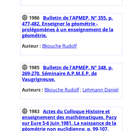
1986
Bulletin de l'APMEP. N° 355. p.
477-482. Enseigner la géométrie -
prolégomènes à un enseignement de la
géométrie.
Auteur :
Bkouche Rudolf
1985
Bulletin de l'APMEP. N° 348. p.
269-270. Séminaire A.P.M.E.P. de
Vaugrigneuse.
Auteurs :
Bkouche Rudolf
;
Lehmann Daniel
1983
Actes du Colloque Histoire et
enseignement des mathématiques. Pacy
sur Eure 5-6 Juin 1981. La naissance de la
géométrie non euclidienne. p. 99-107.