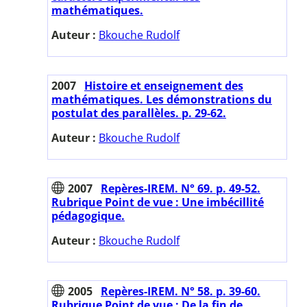
mathématiques.
Auteur :
Bkouche Rudolf
2007
Histoire et enseignement des
mathématiques. Les démonstrations du
postulat des parallèles. p. 29-62.
Auteur :
Bkouche Rudolf
2007
Repères-IREM. N° 69. p. 49-52.
Rubrique Point de vue : Une imbécillité
pédagogique.
Auteur :
Bkouche Rudolf
2005
Repères-IREM. N° 58. p. 39-60.
Rubrique Point de vue : De la fin de