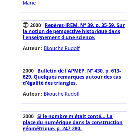
Marie
2000
Repères-IREM. N° 39. p. 35-59. Sur
la notion de perspective historique dans
l'enseignement d'une science.
Auteur :
Bkouche Rudolf
2000
Bulletin de l'APMEP. N° 430. p. 613-
629. Quelques remarques autour des cas
d'égalité des triangles.
Auteur :
Bkouche Rudolf
2000
Si le nombre m'était conté... La
place du numérique dans la construction
géométrique. p. 247-280.