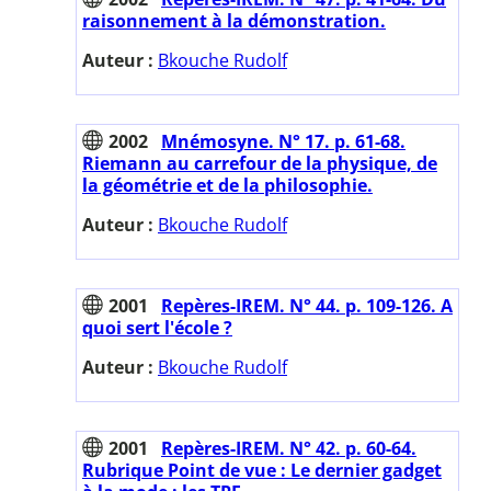
raisonnement à la démonstration.
Auteur :
Bkouche Rudolf
2002
Mnémosyne. N° 17. p. 61-68.
Riemann au carrefour de la physique, de
la géométrie et de la philosophie.
Auteur :
Bkouche Rudolf
2001
Repères-IREM. N° 44. p. 109-126. A
quoi sert l'école ?
Auteur :
Bkouche Rudolf
2001
Repères-IREM. N° 42. p. 60-64.
Rubrique Point de vue : Le dernier gadget