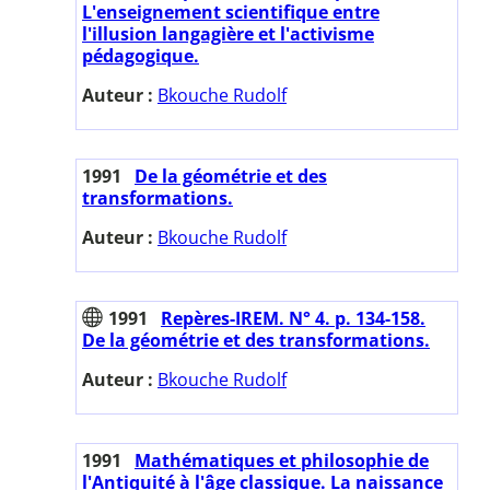
L'enseignement scientifique entre
l'illusion langagière et l'activisme
pédagogique.
Auteur :
Bkouche Rudolf
1991
De la géométrie et des
transformations.
Auteur :
Bkouche Rudolf
1991
Repères-IREM. N° 4. p. 134-158.
De la géométrie et des transformations.
Auteur :
Bkouche Rudolf
1991
Mathématiques et philosophie de
l'Antiquité à l'âge classique. La naissance