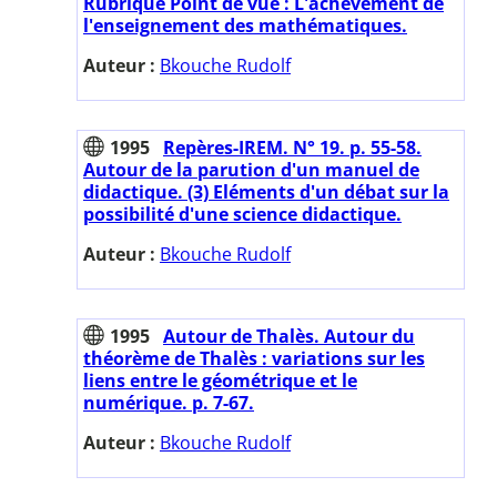
Rubrique Point de vue : L'achèvement de
l'enseignement des mathématiques.
Auteur :
Bkouche Rudolf
1995
Repères-IREM. N° 19. p. 55-58.
Autour de la parution d'un manuel de
didactique. (3) Eléments d'un débat sur la
possibilité d'une science didactique.
Auteur :
Bkouche Rudolf
1995
Autour de Thalès. Autour du
théorème de Thalès : variations sur les
liens entre le géométrique et le
numérique. p. 7-67.
Auteur :
Bkouche Rudolf