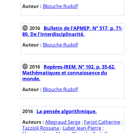
Auteur :
Bkouche Rudolf
2016
Bulletin de l'APMEP. N° 517. p. 71-
80. De l'interdisciplinarité.
Auteur :
Bkouche Rudolf
2016
Repères-IREM. N° 102. p. 35-62.
Mathématiques et connaissance du
monde.
Auteur :
Bkouche Rudolf
2016
La pensée algorithmique.
Auteurs :
Allegraud Serge
;
Farjot Catherine
;
Tazzioli Rossana
;
Lubet Jean-Pierre
;