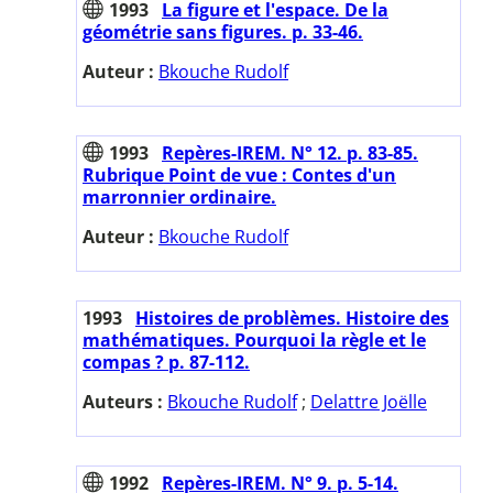
1993
La figure et l'espace. De la
géométrie sans figures. p. 33-46.
Auteur :
Bkouche Rudolf
1993
Repères-IREM. N° 12. p. 83-85.
Rubrique Point de vue : Contes d'un
marronnier ordinaire.
Auteur :
Bkouche Rudolf
1993
Histoires de problèmes. Histoire des
mathématiques. Pourquoi la règle et le
compas ? p. 87-112.
Auteurs :
Bkouche Rudolf
;
Delattre Joëlle
1992
Repères-IREM. N° 9. p. 5-14.