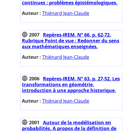
continues : problèmes épistémologiques.
Auteur :
Thiénard Jean-Claude
2007
Repères-IREM. N° 66. p. 62-72.
Rubrique Point de vue : Redonner du sens
aux mathématiques enseignées.
Auteur :
Thiénard Jean-Claude
2006
Repères-IREM. N° 63. p. 27-52. Les
transformations en géométrie,
introduction à une approche historique.
Auteur :
Thiénard Jean-Claude
2001
Autour de la modélisation en
probabilités. A propos de la définition de