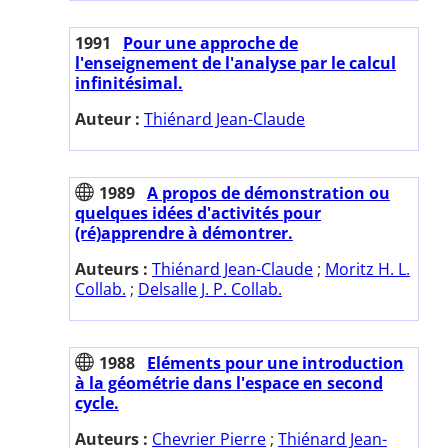
1991
Pour une approche de
l'enseignement de l'analyse par le calcul
infinitésimal.
Auteur :
Thiénard Jean-Claude
1989
A propos de démonstration ou
quelques idées d'activités pour
(ré)apprendre à démontrer.
Auteurs :
Thiénard Jean-Claude
;
Moritz H. L.
Collab.
;
Delsalle J. P. Collab.
1988
Eléments pour une introduction
à la géométrie dans l'espace en second
cycle.
Auteurs :
Chevrier Pierre
;
Thiénard Jean-