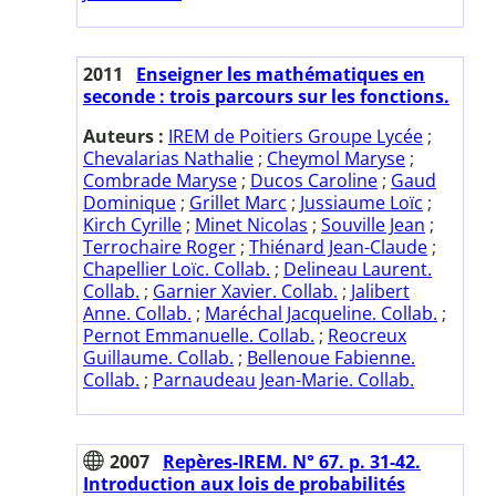
2011
Enseigner les mathématiques en
seconde : trois parcours sur les fonctions.
Auteurs :
IREM de Poitiers Groupe Lycée
;
Chevalarias Nathalie
;
Cheymol Maryse
;
Combrade Maryse
;
Ducos Caroline
;
Gaud
Dominique
;
Grillet Marc
;
Jussiaume Loïc
;
Kirch Cyrille
;
Minet Nicolas
;
Souville Jean
;
Terrochaire Roger
;
Thiénard Jean-Claude
;
Chapellier Loïc. Collab.
;
Delineau Laurent.
Collab.
;
Garnier Xavier. Collab.
;
Jalibert
Anne. Collab.
;
Maréchal Jacqueline. Collab.
;
Pernot Emmanuelle. Collab.
;
Reocreux
Guillaume. Collab.
;
Bellenoue Fabienne.
Collab.
;
Parnaudeau Jean-Marie. Collab.
2007
Repères-IREM. N° 67. p. 31-42.
Introduction aux lois de probabilités