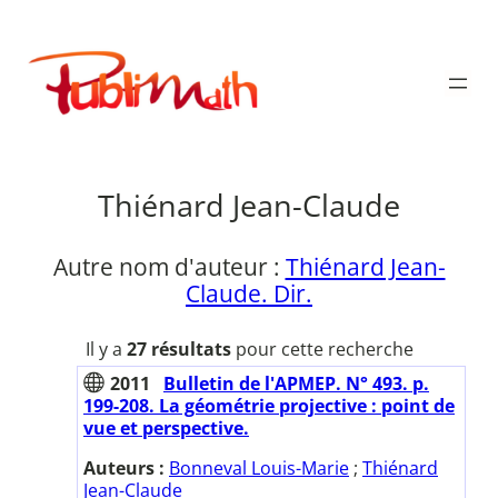
Aller
au
Publimath
contenu
Thiénard Jean-Claude
Autre nom d'auteur :
Thiénard Jean-
Claude. Dir.
Il y a
27 résultats
pour cette recherche
2011
Bulletin de l'APMEP. N° 493. p.
199-208. La géométrie projective : point de
vue et perspective.
Auteurs :
Bonneval Louis-Marie
;
Thiénard
Jean-Claude