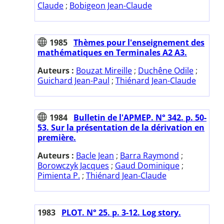
Claude
;
Bobigeon Jean-Claude
1985
Thèmes pour l'enseignement des
mathématiques en Terminales A2 A3.
Auteurs :
Bouzat Mireille
;
Duchêne Odile
;
Guichard Jean-Paul
;
Thiénard Jean-Claude
1984
Bulletin de l'APMEP. N° 342. p. 50-
53. Sur la présentation de la dérivation en
première.
Auteurs :
Bacle Jean
;
Barra Raymond
;
Borowczyk Jacques
;
Gaud Dominique
;
Pimienta P.
;
Thiénard Jean-Claude
1983
PLOT. N° 25. p. 3-12. Log story.