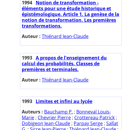
1994
Notion de transformation -
éléments pour une étude historique et
épistémologique. Article 1. La genèse de la
notion de transformation. Les premières
transformations.
Auteur :
Thiénard Jean-Claude
1993
A propos de l'enseignement du
calcul des probabilités. Classes de
premières et terminales.
Auteur :
Thiénard Jean-Claude
1993
Limites et infini au lycée
Auteurs :
Bauchamp P.
;
Bonneval Louis-
Marie
;
Chevrier Pierre
;
Crottereau Patrick
;
Dobigeon Jean-Claude
;
Parpay Serge
;
Sallat
G.
;
Sicre Jean-Pierre
;
Thiénard Jean-Claude
;