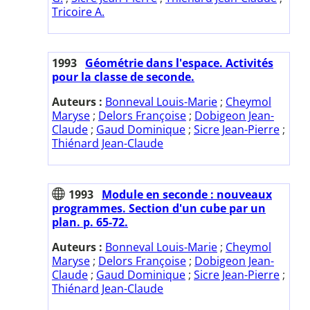
Tricoire A.
1993
Géométrie dans l'espace. Activités
pour la classe de seconde.
Auteurs :
Bonneval Louis-Marie
;
Cheymol
Maryse
;
Delors Françoise
;
Dobigeon Jean-
Claude
;
Gaud Dominique
;
Sicre Jean-Pierre
;
Thiénard Jean-Claude
1993
Module en seconde : nouveaux
programmes. Section d'un cube par un
plan. p. 65-72.
Auteurs :
Bonneval Louis-Marie
;
Cheymol
Maryse
;
Delors Françoise
;
Dobigeon Jean-
Claude
;
Gaud Dominique
;
Sicre Jean-Pierre
;
Thiénard Jean-Claude