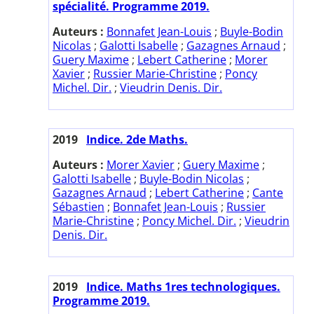
spécialité. Programme 2019.
Auteurs :
Bonnafet Jean-Louis
;
Buyle-Bodin
Nicolas
;
Galotti Isabelle
;
Gazagnes Arnaud
;
Guery Maxime
;
Lebert Catherine
;
Morer
Xavier
;
Russier Marie-Christine
;
Poncy
Michel. Dir.
;
Vieudrin Denis. Dir.
2019
Indice. 2de Maths.
Auteurs :
Morer Xavier
;
Guery Maxime
;
Galotti Isabelle
;
Buyle-Bodin Nicolas
;
Gazagnes Arnaud
;
Lebert Catherine
;
Cante
Sébastien
;
Bonnafet Jean-Louis
;
Russier
Marie-Christine
;
Poncy Michel. Dir.
;
Vieudrin
Denis. Dir.
2019
Indice. Maths 1res technologiques.
Programme 2019.