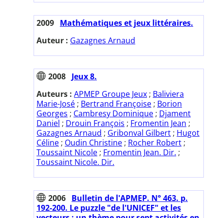
2009
Mathématiques et jeux littéraires.
Auteur :
Gazagnes Arnaud
2008
Jeux 8.
Auteurs :
APMEP Groupe Jeux
;
Baliviera
Marie-José
;
Bertrand Françoise
;
Borion
Georges
;
Cambresy Dominique
;
Djament
Daniel
;
Drouin François
;
Fromentin Jean
;
Gazagnes Arnaud
;
Gribonval Gilbert
;
Hugot
Céline
;
Oudin Christine
;
Rocher Robert
;
Toussaint Nicole
;
Fromentin Jean. Dir.
;
Toussaint Nicole. Dir.
2006
Bulletin de l'APMEP. N° 463. p.
192-200. Le puzzle "de l'UNICEF" et les
vecteurs : un thème pour sept activités en