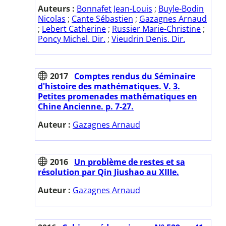
Auteurs :
Bonnafet Jean-Louis
;
Buyle-Bodin
Nicolas
;
Cante Sébastien
;
Gazagnes Arnaud
;
Lebert Catherine
;
Russier Marie-Christine
;
Poncy Michel. Dir.
;
Vieudrin Denis. Dir.
2017
Comptes rendus du Séminaire
d'histoire des mathématiques. V. 3.
Petites promenades mathématiques en
Chine Ancienne. p. 7-27.
Auteur :
Gazagnes Arnaud
2016
Un problème de restes et sa
résolution par Qin Jiushao au XIIIe.
Auteur :
Gazagnes Arnaud