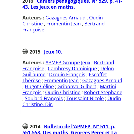
2016
Cahiers pédagogiques. N° 529. p. 41-
43. Les jeux en maths.
Auteurs :
Gazagnes Arnaud
;
Oudin
Christine
;
Fromentin Jean
;
Bertrand
Françoise
2015
Jeux 10.
Auteurs :
APMEP Groupe Jeux
;
Bertrand
Françoise
;
Cambresy Dominique
;
Delon
Guillaume
;
Drouin François
;
Escoffet
Thérèse
;
Fromentin Jean
;
Gazagnes Arnaud
;
Hugot Céline
;
Gribonval Gilbert
;
Martini
François
;
Oudin Christine
;
Robert Stéphane
;
Soulard François
;
Toussaint Nicole
;
Oudin
Christine. Dir.
2014
Bulletin de l'APMEP. N° 511. p.
551-558. Des maths, Georges Perec et La