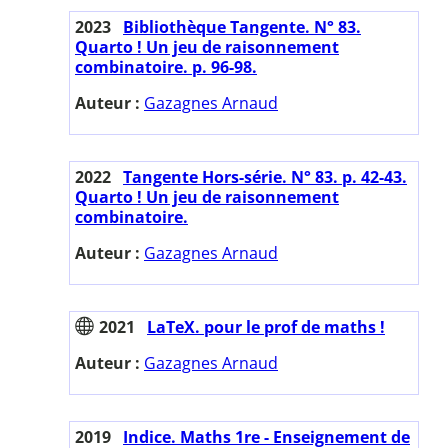
2023
Bibliothèque Tangente. N° 83.
Quarto ! Un jeu de raisonnement
combinatoire. p. 96-98.
Auteur :
Gazagnes Arnaud
2022
Tangente Hors-série. N° 83. p. 42-43.
Quarto ! Un jeu de raisonnement
combinatoire.
Auteur :
Gazagnes Arnaud
2021
LaTeX. pour le prof de maths !
Auteur :
Gazagnes Arnaud
2019
Indice. Maths 1re - Enseignement de