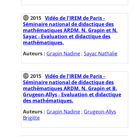
2015
Vidéo de l'IREM de Paris -
Séminaire national de didactique des
mathématiques ARDM. N. Grapin et N.
Sayac - Evaluation et didactique des
mathématiques.
Auteurs :
Grapin Nadine
;
Sayac Nathalie
2015
Vidéo de l'IREM de Paris -
Séminaire national de didactique des
mathématiques ARDM. N. Grapin et B.
Grugeon-Allys - Evaluation et didactique
des mathématiques.
Auteurs :
Grapin Nadine
;
Grugeon-Allys
Brigitte