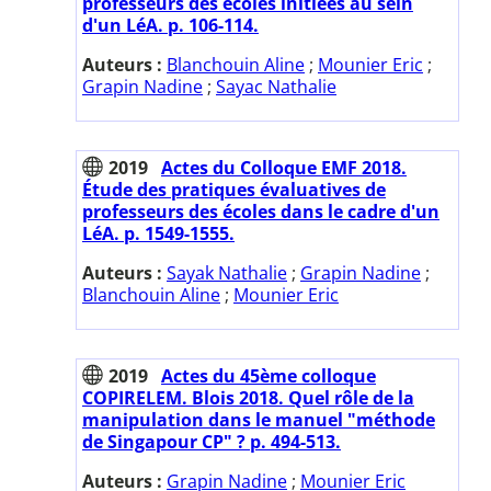
professeurs des écoles initiées au sein
d'un LéA. p. 106-114.
Auteurs :
Blanchouin Aline
;
Mounier Eric
;
Grapin Nadine
;
Sayac Nathalie
2019
Actes du Colloque EMF 2018.
Étude des pratiques évaluatives de
professeurs des écoles dans le cadre d'un
LéA. p. 1549-1555.
Auteurs :
Sayak Nathalie
;
Grapin Nadine
;
Blanchouin Aline
;
Mounier Eric
2019
Actes du 45ème colloque
COPIRELEM. Blois 2018. Quel rôle de la
manipulation dans le manuel "méthode
de Singapour CP" ? p. 494-513.
Auteurs :
Grapin Nadine
;
Mounier Eric