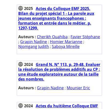
2025
Actes du Colloque EMF 2025.
Bilan du projet spécial 1 - La parole aux
jeunes enseignants francophones :
formation et entrée dans le métier. p.
1297-1299.
Auteurs :
Cherikh Ouahiba
;
Favier Stéphane
;
Grapin Nadine
;
Homier Marianne
;
Njomgang Judith
;
Saboya Mireille
2024
Grand N. N° 113. p. 29-48. Evaluer
la résolution de problèmes additifs au CP :
une étude exploratoire autour de la taille
des nombres.
Auteurs :
Grapin Nadine
;
Mounier Eric
2024
Actes du huitième Colloque EMF