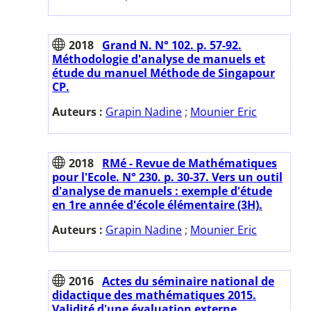
2018
Grand N. N° 102. p. 57-92.
Méthodologie d'analyse de manuels et
étude du manuel Méthode de Singapour
CP.
Auteurs :
Grapin Nadine
;
Mounier Eric
2018
RMé - Revue de Mathématiques
pour l'Ecole. N° 230. p. 30-37. Vers un outil
d'analyse de manuels : exemple d'étude
en 1re année d'école élémentaire (3H).
Auteurs :
Grapin Nadine
;
Mounier Eric
2016
Actes du séminaire national de
didactique des mathématiques 2015.
Validité d'une évaluation externe.