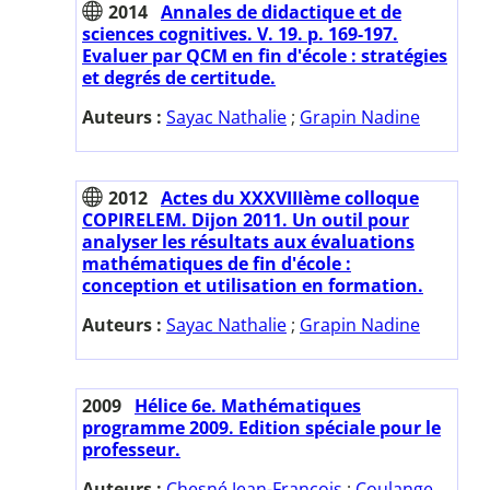
2014
Annales de didactique et de
sciences cognitives. V. 19. p. 169-197.
Evaluer par QCM en fin d'école : stratégies
et degrés de certitude.
Auteurs :
Sayac Nathalie
;
Grapin Nadine
2012
Actes du XXXVIIIème colloque
COPIRELEM. Dijon 2011. Un outil pour
analyser les résultats aux évaluations
mathématiques de fin d'école :
conception et utilisation en formation.
Auteurs :
Sayac Nathalie
;
Grapin Nadine
2009
Hélice 6e. Mathématiques
programme 2009. Edition spéciale pour le
professeur.
Auteurs :
Chesné Jean-François
;
Coulange