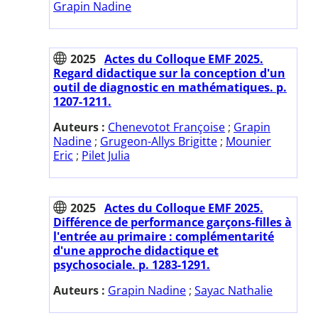
Grapin Nadine
2025
Actes du Colloque EMF 2025.
Regard didactique sur la conception d'un
outil de diagnostic en mathématiques. p.
1207-1211.
Auteurs :
Chenevotot Françoise
;
Grapin
Nadine
;
Grugeon-Allys Brigitte
;
Mounier
Eric
;
Pilet Julia
2025
Actes du Colloque EMF 2025.
Différence de performance garçons-filles à
l'entrée au primaire : complémentarité
d'une approche didactique et
psychosociale. p. 1283-1291.
Auteurs :
Grapin Nadine
;
Sayac Nathalie