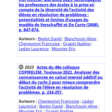
les professeurs des écoles à la prise en
compte de la diversité de l’activité des
élèves en résolution de problèmes :
potentialités et limites d’usages du
modèle de Verschaffel et De Corte (2008).
p. 847-874.
Auteurs :
Beylot David
;
Blanchouin Aline
;
Chenevotot Françoise
;
Grapin Nadine
;
Ledan Laurence
;
Mounier Eric
2023
Actes du 48e colloque
COPIRELEM. Toulouse 2022. Analyser des
connaissances en calcul mental additif au
début du cycle 2 pour mieux comprendre
l’activité de l’élève en résolution de
problèmes. p. 234-257.
Auteurs :
Chenevotot Françoise
;
Ledan
Laurence
;
Beylot David
;
Blanchouin Aline
;
Mounier Eric
;
Grapin Nadine