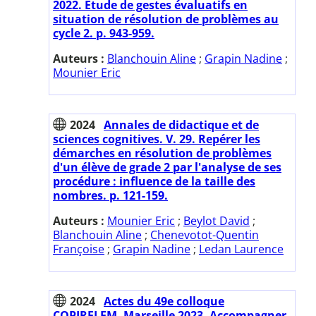
2022. Etude de gestes évaluatifs en
situation de résolution de problèmes au
cycle 2. p. 943-959.
Auteurs :
Blanchouin Aline
;
Grapin Nadine
;
Mounier Eric
2024
Annales de didactique et de
sciences cognitives. V. 29. Repérer les
démarches en résolution de problèmes
d'un élève de grade 2 par l'analyse de ses
procédure : influence de la taille des
nombres. p. 121-159.
Auteurs :
Mounier Eric
;
Beylot David
;
Blanchouin Aline
;
Chenevotot-Quentin
Françoise
;
Grapin Nadine
;
Ledan Laurence
2024
Actes du 49e colloque
COPIRELEM. Marseille 2023. Accompagner