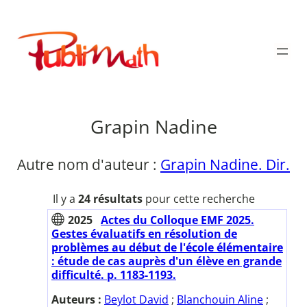
Aller
au
Publimath
contenu
Grapin Nadine
Autre nom d'auteur :
Grapin Nadine. Dir.
Il y a
24 résultats
pour cette recherche
2025
Actes du Colloque EMF 2025.
Gestes évaluatifs en résolution de
problèmes au début de l'école élémentaire
: étude de cas auprès d'un élève en grande
difficulté. p. 1183-1193.
Auteurs :
Beylot David
;
Blanchouin Aline
;