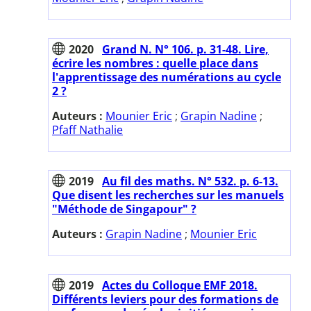
2020
Grand N. N° 106. p. 31-48. Lire,
écrire les nombres : quelle place dans
l'apprentissage des numérations au cycle
2 ?
Auteurs :
Mounier Eric
;
Grapin Nadine
;
Pfaff Nathalie
2019
Au fil des maths. N° 532. p. 6-13.
Que disent les recherches sur les manuels
"Méthode de Singapour" ?
Auteurs :
Grapin Nadine
;
Mounier Eric
2019
Actes du Colloque EMF 2018.
Différents leviers pour des formations de