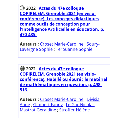
2022
Actes du 47e colloque
COPIRELEM. Grenoble 2021 (en visio-
conférence). Les concepts didactiques
comme outils de conception pour
l'Intelligence Artificielle en éducation. p.
470-485.
Auteurs :
Croset Marie-Caroline
;
Soury-
Lavergne Sophie
;
Terouanne Sophie
2022
Actes du 47e colloque
COPIRELEM. Grenoble 2021 (en visio-
conférence). Habillé ou épuré : le matériel
de mathématiques en question. p. 498-
516.
Auteurs :
Croset Marie-Caroline
;
Divisia
Anne
;
Gimbert Fanny
;
Le Gac Nicolas
;
Mastrot Géraldine
;
Stroffer Hélène