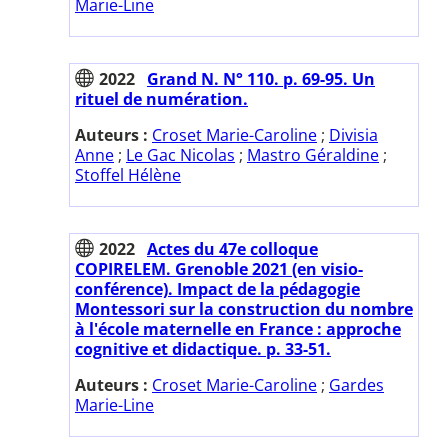
Marie-Line
2022
Grand N. N° 110. p. 69-95. Un
rituel de numération.
Auteurs :
Croset Marie-Caroline
;
Divisia
Anne
;
Le Gac Nicolas
;
Mastro Géraldine
;
Stoffel Hélène
2022
Actes du 47e colloque
COPIRELEM. Grenoble 2021 (en visio-
conférence). Impact de la pédagogie
Montessori sur la construction du nombre
à l'école maternelle en France : approche
cognitive et didactique. p. 33-51.
Auteurs :
Croset Marie-Caroline
;
Gardes
Marie-Line