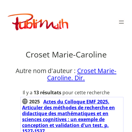
Aller
au
Publimath
contenu
Croset Marie-Caroline
Autre nom d'auteur :
Croset Marie-
Caroline. Dir.
Il y a
13 résultats
pour cette recherche
2025
Actes du Colloque EMF 2025.
Articuler des méthodes de recherche en
didactique des mathématiques et en
sciences cognitives : un exemple de
conception et validation d'un test. p.
1527-1537.