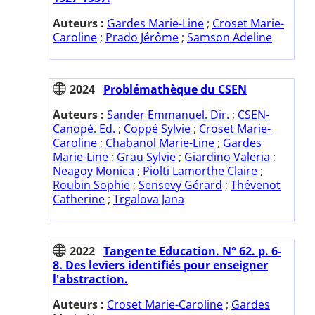
Auteurs :
Gardes Marie-Line
;
Croset Marie-
Caroline
;
Prado Jérôme
;
Samson Adeline
2024
Problémathèque du CSEN
Auteurs :
Sander Emmanuel. Dir.
;
CSEN-
Canopé. Ed.
;
Coppé Sylvie
;
Croset Marie-
Caroline
;
Chabanol Marie-Line
;
Gardes
Marie-Line
;
Grau Sylvie
;
Giardino Valeria
;
Neagoy Monica
;
Piolti Lamorthe Claire
;
Roubin Sophie
;
Sensevy Gérard
;
Thévenot
Catherine
;
Trgalova Jana
2022
Tangente Education. N° 62. p. 6-
8. Des leviers identifiés pour enseigner
l'abstraction.
Auteurs :
Croset Marie-Caroline
;
Gardes