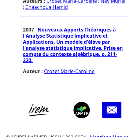
Auteurs :
Croset Marie-Caroline
;
Ney Muriel
;
Chaachoua Hamid
2007
Nouveaux Apports Théoriques à
l'Analyse Statistique Implicative et
Applications. Un modèle d'élève par
l'analyse statistique implicative. Prise en
compte du contexte algébrique. p. 211-
220.
Auteur :
Croset Marie-Caroline