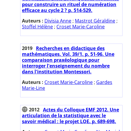
pour construire un rituel de numération
efficace au cycle 2 ? p. 514-529.
Auteurs :
Divisia Anne
;
Mastrot Géraldine
;
Stoffel Hélène
;
Croset Marie-Caroline
2019
Recherches en didactique des
mathématiques. Vol. 39/1. p. 51-96. Une
comparaison praxéologique pour
interroger l'enseignement du nombre
dans l'institution Montessori.
Auteurs :
Croset Marie-Caroline
;
Gardes
Marie-Line
2012
Actes du Colloque EMF 2012. Une
articulation de la statistique avec le
savoir médical : le projet LOE. p. 689-698.