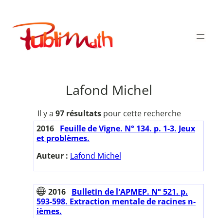
Aller
au
Publimath
contenu
Lafond Michel
Il y a
97 résultats
pour cette recherche
2016
Feuille de Vigne. N° 134. p. 1-3. Jeux
et problèmes.
Auteur :
Lafond Michel
2016
Bulletin de l'APMEP. N° 521. p.
593-598. Extraction mentale de racines n-
ièmes.