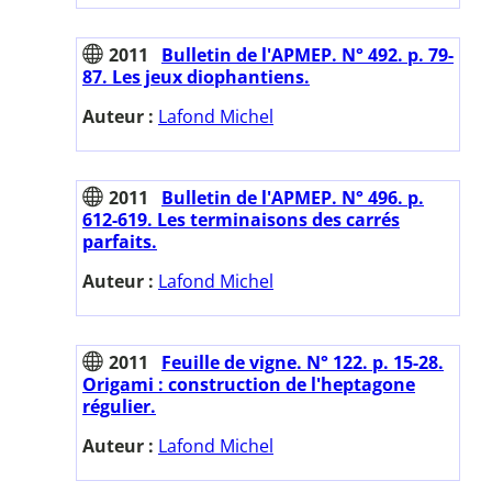
2011
Bulletin de l'APMEP. N° 492. p. 79-
87. Les jeux diophantiens.
Auteur :
Lafond Michel
2011
Bulletin de l'APMEP. N° 496. p.
612-619. Les terminaisons des carrés
parfaits.
Auteur :
Lafond Michel
2011
Feuille de vigne. N° 122. p. 15-28.
Origami : construction de l'heptagone
régulier.
Auteur :
Lafond Michel