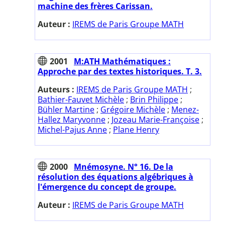
machine des frères Carissan.
Auteur :
IREMS de Paris Groupe MATH
2001
M:ATH Mathématiques :
Approche par des textes historiques. T. 3.
Auteurs :
IREMS de Paris Groupe MATH
;
Bathier-Fauvet Michèle
;
Brin Philippe
;
Bühler Martine
;
Grégoire Michèle
;
Menez-
Hallez Maryvonne
;
Jozeau Marie-Françoise
;
Michel-Pajus Anne
;
Plane Henry
2000
Mnémosyne. N° 16. De la
résolution des équations algébriques à
l'émergence du concept de groupe.
Auteur :
IREMS de Paris Groupe MATH