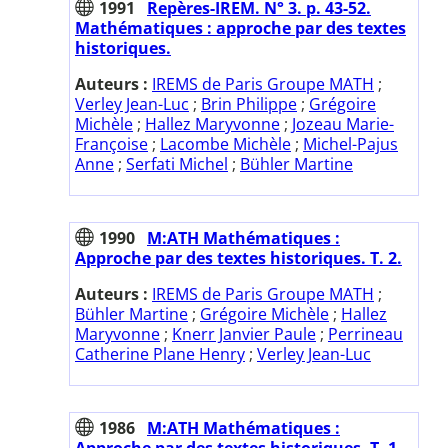
1991
Repères-IREM. N° 3. p. 43-52.
Mathématiques : approche par des textes
historiques.
Auteurs :
IREMS de Paris Groupe MATH
;
Verley Jean-Luc
;
Brin Philippe
;
Grégoire
Michèle
;
Hallez Maryvonne
;
Jozeau Marie-
Françoise
;
Lacombe Michèle
;
Michel-Pajus
Anne
;
Serfati Michel
;
Bühler Martine
1990
M:ATH Mathématiques :
Approche par des textes historiques. T. 2.
Auteurs :
IREMS de Paris Groupe MATH
;
Bühler Martine
;
Grégoire Michèle
;
Hallez
Maryvonne
;
Knerr Janvier Paule
;
Perrineau
Catherine Plane Henry
;
Verley Jean-Luc
1986
M:ATH Mathématiques :
Approche par des textes historiques. T. 1.