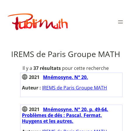
Aller
au
Publimath
contenu
IREMS de Paris Groupe MATH
Il y a
37 résultats
pour cette recherche
2021
Mnémosyne. N° 20.
Auteur :
IREMS de Paris Groupe MATH
2021
Mnémosyne. N° 20. p. 49-64.
Problèmes de dés : Pascal, Fermat,
Huygens et les autres.