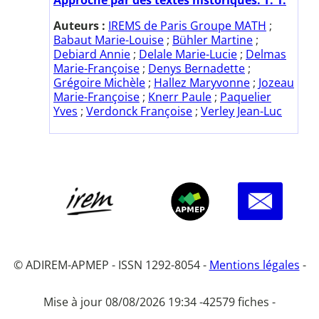
Auteurs :
IREMS de Paris Groupe MATH
;
Babaut Marie-Louise
;
Bühler Martine
;
Debiard Annie
;
Delale Marie-Lucie
;
Delmas
Marie-Françoise
;
Denys Bernadette
;
Grégoire Michèle
;
Hallez Maryvonne
;
Jozeau
Marie-Françoise
;
Knerr Paule
;
Paquelier
Yves
;
Verdonck Françoise
;
Verley Jean-Luc
© ADIREM-APMEP - ISSN 1292-8054 -
Mentions légales
-
Mise à jour 08/08/2026 19:34 -
42579 fiches -