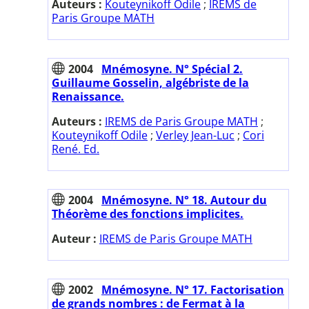
Auteurs :
Kouteynikoff Odile
;
IREMS de
Paris Groupe MATH
2004
Mnémosyne. N° Spécial 2.
Guillaume Gosselin, algébriste de la
Renaissance.
Auteurs :
IREMS de Paris Groupe MATH
;
Kouteynikoff Odile
;
Verley Jean-Luc
;
Cori
René. Ed.
2004
Mnémosyne. N° 18. Autour du
Théorème des fonctions implicites.
Auteur :
IREMS de Paris Groupe MATH
2002
Mnémosyne. N° 17. Factorisation
de grands nombres : de Fermat à la