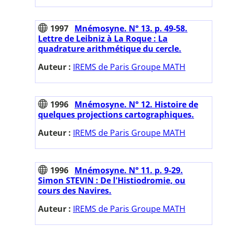
1997
Mnémosyne. N° 13. p. 49-58.
Lettre de Leibniz à La Roque : La
quadrature arithmétique du cercle.
Auteur :
IREMS de Paris Groupe MATH
1996
Mnémosyne. N° 12. Histoire de
quelques projections cartographiques.
Auteur :
IREMS de Paris Groupe MATH
1996
Mnémosyne. N° 11. p. 9-29.
Simon STEVIN : De l'Histiodromie, ou
cours des Navires.
Auteur :
IREMS de Paris Groupe MATH