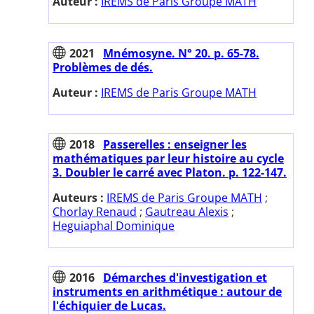
Auteur :
IREMS de Paris Groupe MATH
2021
Mnémosyne. N° 20. p. 65-78.
Problèmes de dés.
Auteur :
IREMS de Paris Groupe MATH
2018
Passerelles : enseigner les
mathématiques par leur histoire au cycle
3. Doubler le carré avec Platon. p. 122-147.
Auteurs :
IREMS de Paris Groupe MATH
;
Chorlay Renaud
;
Gautreau Alexis
;
Heguiaphal Dominique
2016
Démarches d'investigation et
instruments en arithmétique : autour de
l'échiquier de Lucas.