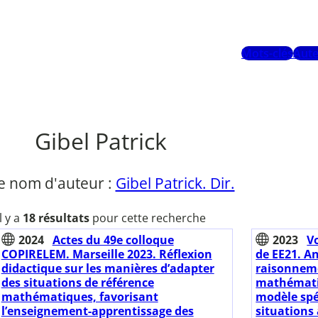
Mots-clés
Aute
Gibel Patrick
e nom d'auteur :
Gibel Patrick. Dir.
Il y a
18 résultats
pour cette recherche
2024
Actes du 49e colloque
2023
V
COPIRELEM. Marseille 2023. Réflexion
de EE21. A
didactique sur les manières d’adapter
raisonneme
des situations de référence
mathématiq
mathématiques, favorisant
modèle spé
l’enseignement-apprentissage des
situations 