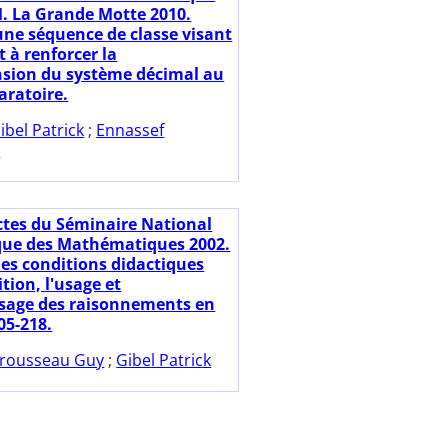
 La Grande Motte 2010.
une séquence de classe visant
t à renforcer la
sion du système décimal au
aratoire.
ibel Patrick
;
Ennassef
d
ctes du Séminaire National
que des Mathématiques 2002.
des conditions didactiques
ition, l'usage et
ssage des raisonnements en
205-218.
rousseau Guy
;
Gibel Patrick