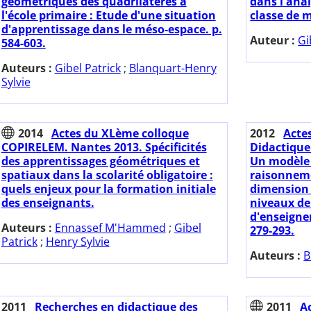
géométriques des quadrilatères à
dans l'ana
l'école primaire : Etude d'une situation
classe de
d'apprentissage dans le méso-espace. p.
Auteur :
Gi
584-603.
Auteurs :
Gibel Patrick
;
Blanquart-Henry
Sylvie
2014
Actes du XLème colloque
2012
Acte
COPIRELEM. Nantes 2013. Spécificités
Didactique
des apprentissages géométriques et
Un modèle 
spatiaux dans la scolarité obligatoire :
raisonneme
quels enjeux pour la formation initiale
dimension 
des enseignants.
niveaux de
d'enseigne
Auteurs :
Ennassef M'Hammed
;
Gibel
279-293.
Patrick
;
Henry Sylvie
Auteurs :
B
2011
Recherches en didactique des
2011
A