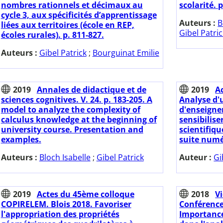
nombres rationnels et décimaux au
scolarité. p
cycle 3, aux spécificités d’apprentissage
Auteurs :
B
liées aux territoires (école en REP,
Gibel Patri
écoles rurales). p. 811-827.
Auteurs :
Gibel Patrick
;
Bourguinat Emilie
2019
Annales de didactique et de
2019
A
sciences cognitives. V. 24. p. 183-205. A
Analyse d'
model to analyze the complexity of
d'enseigne
calculus knowledge at the beginning of
sensibilise
university course. Presentation and
scientifiqu
examples.
suite numé
Auteurs :
Bloch Isabelle
;
Gibel Patrick
Auteur :
Gi
2019
Actes du 45ème colloque
2018
Vi
COPIRELEM. Blois 2018. Favoriser
Conférence
l'appropriation des propriétés
Importance