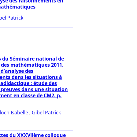
lyse des raisonnements en
 mathématiques
bel Patrick
s du Séminaire national de
 des mathématiques 2011.
d'analyse des
nts dans les situations à
adidactique : étude des
 preuves dans une situation
ment en classe de CM2. p.
loch Isabelle
;
Gibel Patrick
ctes du XXXVIIème colloque