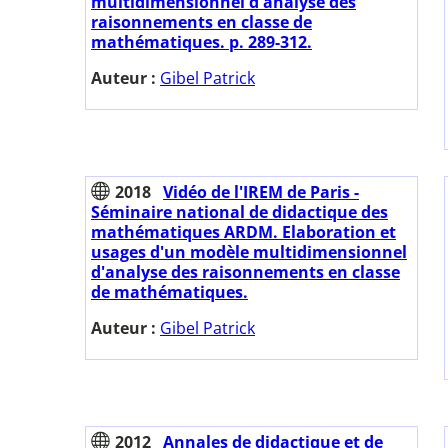
multidimensionnel d'analyse des
raisonnements en classe de
mathématiques. p. 289-312.
Auteur :
Gibel Patrick
2018
Vidéo de l'IREM de Paris -
Séminaire national de didactique des
mathématiques ARDM. Elaboration et
usages d'un modèle multidimensionnel
d'analyse des raisonnements en classe
de mathématiques.
Auteur :
Gibel Patrick
2012
Annales de didactique et de