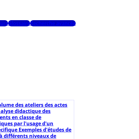
urs
Glossaire
Recherche avancée
olume des ateliers des actes
nalyse didactique des
nts en classe de
ues par l'usage d'un
cifique Exemples d'études de
à différents niveaux de