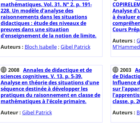
mathématiques. Vol. 31. N° 2. p. 191-
COPIRELEM.
228. Un modèle d'analyse des
Analyse d'
raisonnements dans les situations
à évaluer e
didactiques : étude des niveaux de
compréhen
preuves dans une situation
Cours Prép
d'enseignement de la notion de limite.
Auteurs :
G
Auteurs :
Bloch Isabelle
;
Gibel Patrick
M'Hamme
2008
Annales de didactique et de
2003
A
sciences cognitives. V. 13. p. 5-39.
de Didacti
Analyse en théorie des situations d'une
Influence 
séquence destinée à développer les
sur l'appar
pratiques du raisonnement en classe de
l'apprenti
mathématiques à l'école primaire.
classe. p. 
Auteur :
Gibel Patrick
Auteurs :
B