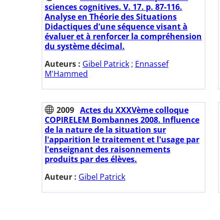
sciences cognitives. V. 17. p. 87-116.
Analyse en Théorie des Situations
Didactiques d'une séquence visant à
évaluer et à renforcer la compréhension
du système décimal.
Auteurs :
Gibel Patrick
;
Ennassef
M'Hammed
2009
Actes du XXXVème colloque
COPIRELEM Bombannes 2008. Influence
de la nature de la situation sur
l'apparition le traitement et l'usage par
l'enseignant des raisonnements
produits par des élèves.
Auteur :
Gibel Patrick