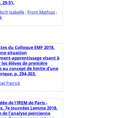
. 29-51.
loch Isabelle
;
Front Mathias
;
ck
ctes du Colloque EMF 2018.
une situation
ment-apprentissage visant à
r les élèves de première
e au concept de limite d'une
rique. p. 294-303.
bel Patrick
déo de l'IREM de Paris -
s. 7e Journées Lemme 2018.
 de l'analyse peircienne