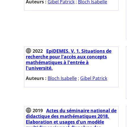
Auteurs :
Gibel Patrick
;
Bloch Isabelle
2022
EpiDEMES. V. 1. Situations de
recherche pour l'accès aux concepts
mathématiques à l'entrée à
l'université.
Auteurs :
Bloch Isabelle
;
Gibel Patrick
2019
Actes du séminaire national de
didactique des mathématiques 2018.
Elaboration et usages d'un modèle