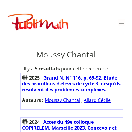
Aller
au
Publimath
contenu
Moussy Chantal
Il y a
5 résultats
pour cette recherche
2025
Grand N. N° 116. p. 69-92. Etude
des brouillons d’élèves de cycle 3 lorsqu’ils
résolvent des problèmes complexes.
Auteurs :
Moussy Chantal
;
Allard Cécile
2024
Actes du 49e colloque
COPIRELEM. Marseille 2023. Concevoir et