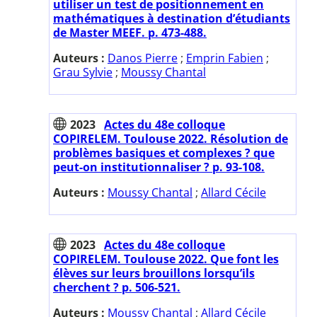
utiliser un test de positionnement en
mathématiques à destination d’étudiants
de Master MEEF. p. 473-488.
Auteurs :
Danos Pierre
;
Emprin Fabien
;
Grau Sylvie
;
Moussy Chantal
2023
Actes du 48e colloque
COPIRELEM. Toulouse 2022. Résolution de
problèmes basiques et complexes ? que
peut-on institutionnaliser ? p. 93-108.
Auteurs :
Moussy Chantal
;
Allard Cécile
2023
Actes du 48e colloque
COPIRELEM. Toulouse 2022. Que font les
élèves sur leurs brouillons lorsqu’ils
cherchent ? p. 506-521.
Auteurs :
Moussy Chantal
;
Allard Cécile