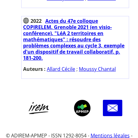
2022
Actes du 47e colloque
COPIRELEM. Grenoble 2021 (en visio-
conférence). "LéA 2 territoires en
mathématiques" : résoudre des
problèmes complexes au cycle 3, exemple
d'un dispositif de travail collaboratif. p.
181-200.
Auteurs :
Allard Cécile
;
Moussy Chantal
© ADIREM-APMEP - ISSN 1292-8054 -
Mentions légales
-