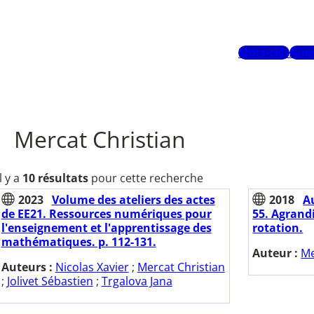
Mots-clés
Aute
Mercat Christian
Il y a
10 résultats
pour cette recherche
2023
Volume des ateliers des actes
2018
Au
de EE21. Ressources numériques pour
55. Agrand
l'enseignement et l'apprentissage des
rotation.
mathématiques. p. 112-131.
Auteur :
Me
Auteurs :
Nicolas Xavier
;
Mercat Christian
;
Jolivet Sébastien
;
Trgalova Jana