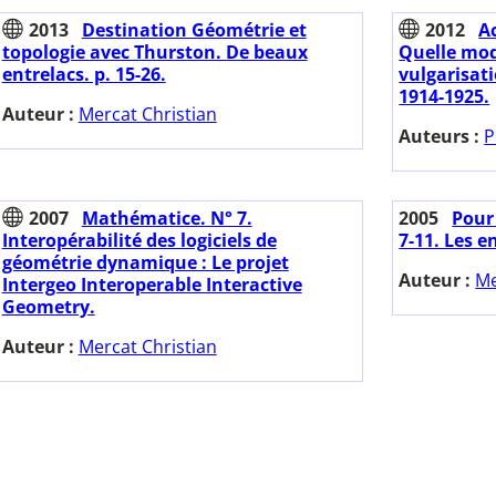
2013
Destination Géométrie et
2012
A
topologie avec Thurston. De beaux
Quelle mod
entrelacs. p. 15-26.
vulgarisat
1914-1925.
Auteur :
Mercat Christian
Auteurs :
P
2007
Mathématice. N° 7.
2005
Pour 
Interopérabilité des logiciels de
7-11. Les e
géométrie dynamique : Le projet
Auteur :
Me
Intergeo Interoperable Interactive
Geometry.
Auteur :
Mercat Christian