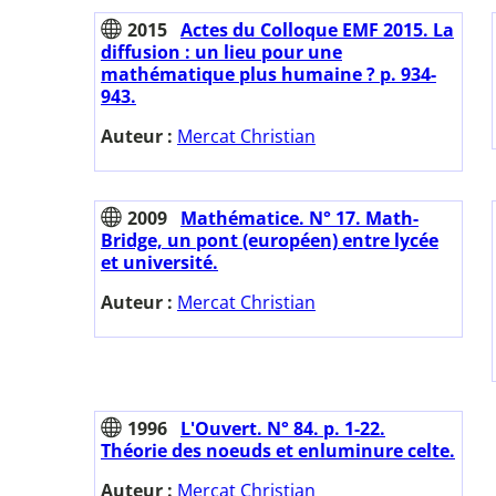
2015
Actes du Colloque EMF 2015. La
diffusion : un lieu pour une
mathématique plus humaine ? p. 934-
943.
Auteur :
Mercat Christian
2009
Mathématice. N° 17. Math-
Bridge, un pont (européen) entre lycée
et université.
Auteur :
Mercat Christian
1996
L'Ouvert. N° 84. p. 1-22.
Théorie des noeuds et enluminure celte.
Auteur :
Mercat Christian