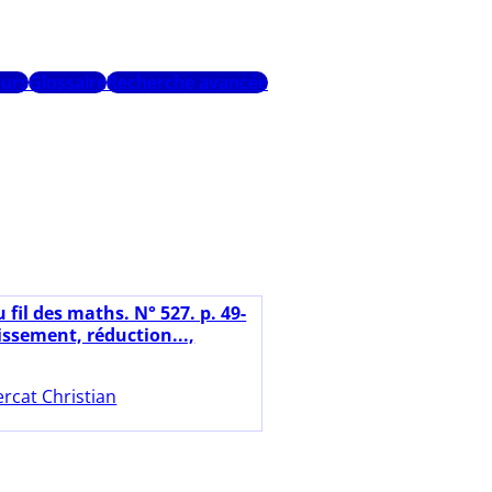
urs
Glossaire
Recherche avancée
 fil des maths. N° 527. p. 49-
issement, réduction...,
rcat Christian