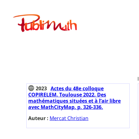
Aller
au
Publimath
contenu
2023
Actes du 48e colloque
COPIRELEM. Toulouse 2022. Des
mathématiques situées et à l’air libre
avec MathCityMap. p. 326-336.
Auteur :
Mercat Christian