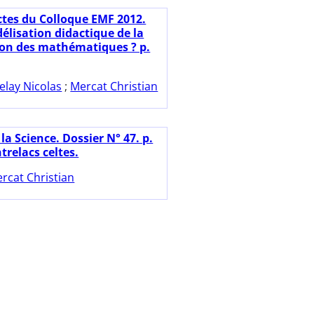
ctes du Colloque EMF 2012.
élisation didactique de la
ion des mathématiques ? p.
elay Nicolas
;
Mercat Christian
la Science. Dossier N° 47. p.
ntrelacs celtes.
rcat Christian