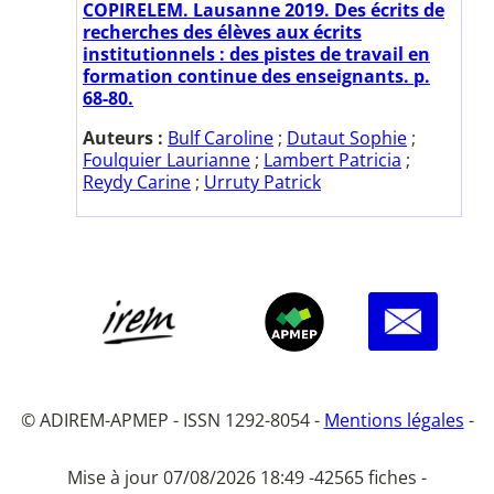
COPIRELEM. Lausanne 2019. Des écrits de
recherches des élèves aux écrits
institutionnels : des pistes de travail en
formation continue des enseignants. p.
68-80.
Auteurs :
Bulf Caroline
;
Dutaut Sophie
;
Foulquier Laurianne
;
Lambert Patricia
;
Reydy Carine
;
Urruty Patrick
© ADIREM-APMEP - ISSN 1292-8054 -
Mentions légales
-
Mise à jour 07/08/2026 18:49 -
42565 fiches -