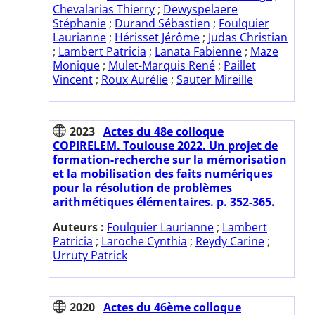
Chevalarias Thierry
;
Dewyspelaere
Stéphanie
;
Durand Sébastien
;
Foulquier
Laurianne
;
Hérisset Jérôme
;
Judas Christian
;
Lambert Patricia
;
Lanata Fabienne
;
Maze
Monique
;
Mulet-Marquis René
;
Paillet
Vincent
;
Roux Aurélie
;
Sauter Mireille
2023
Actes du 48e colloque
COPIRELEM. Toulouse 2022. Un projet de
formation-recherche sur la mémorisation
et la mobilisation des faits numériques
pour la résolution de problèmes
arithmétiques élémentaires. p. 352-365.
Auteurs :
Foulquier Laurianne
;
Lambert
Patricia
;
Laroche Cynthia
;
Reydy Carine
;
Urruty Patrick
2020
Actes du 46ème colloque