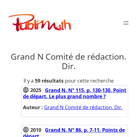
Aller
au
Publimath
contenu
Grand N Comité de rédaction.
Dir.
Il y a
59 résultats
pour cette recherche
2025
Grand N. N° 115. p. 130-130. Point
de départ. Le plus grand nombre ?
Auteur :
Grand N Comité de rédaction. Dir.
2010
Grand N. N° 86. p. 7-11. Points de
départ.