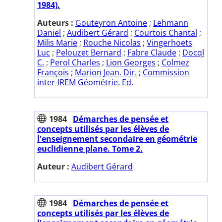
1984).
Auteurs :
Gouteyron Antoine
;
Lehmann
Daniel
;
Audibert Gérard
;
Courtois Chantal
;
Milis Marie
;
Rouche Nicolas
;
Vingerhoets
Luc
;
Pelouzet Bernard
;
Fabre Claude
;
Docql
C.
;
Perol Charles
;
Lion Georges
;
Colmez
François
;
Marion Jean. Dir.
;
Commission
inter-IREM Géométrie. Ed.
1984
Démarches de pensée et
concepts utilisés par les élèves de
l'enseignement secondaire en géométrie
euclidienne plane. Tome 2.
Auteur :
Audibert Gérard
1984
Démarches de pensée et
concepts utilisés par les élèves de