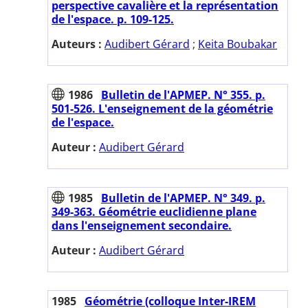
perspective cavalière et la représentation
de l'espace. p. 109-125.
Auteurs :
Audibert Gérard
;
Keita Boubakar
1986
Bulletin de l'APMEP. N° 355. p.
501-526. L'enseignement de la géométrie
de l'espace.
Auteur :
Audibert Gérard
1985
Bulletin de l'APMEP. N° 349. p.
349-363. Géométrie euclidienne plane
dans l'enseignement secondaire.
Auteur :
Audibert Gérard
1985
Géométrie (colloque Inter-IREM