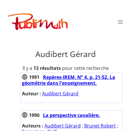
Aller
au
Publimath
contenu
Audibert Gérard
Il y a
13 résultats
pour cette recherche
1991
Repères-IREM. N° 4. p. 21-52. La
géométrie dans l'enseignement.
Auteur :
Audibert Gérard
1990
La perspective cavalière.
Auteurs :
Audibert Gérard
;
Brunet Robert
;