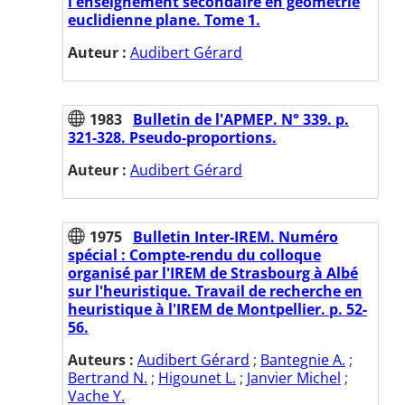
l'enseignement secondaire en géométrie
euclidienne plane. Tome 1.
Auteur :
Audibert Gérard
1983
Bulletin de l'APMEP. N° 339. p.
321-328. Pseudo-proportions.
Auteur :
Audibert Gérard
1975
Bulletin Inter-IREM. Numéro
spécial : Compte-rendu du colloque
organisé par l'IREM de Strasbourg à Albé
sur l'heuristique. Travail de recherche en
heuristique à l'IREM de Montpellier. p. 52-
56.
Auteurs :
Audibert Gérard
;
Bantegnie A.
;
Bertrand N.
;
Higounet L.
;
Janvier Michel
;
Vache Y.