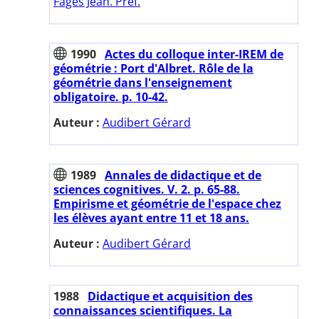
Fages Jean. Préf.
1990
Actes du colloque inter-IREM de
géométrie : Port d'Albret. Rôle de la
géométrie dans l'enseignement
obligatoire. p. 10-42.
Auteur :
Audibert Gérard
1989
Annales de didactique et de
sciences cognitives. V. 2. p. 65-88.
Empirisme et géométrie de l'espace chez
les élèves ayant entre 11 et 18 ans.
Auteur :
Audibert Gérard
1988
Didactique et acquisition des
connaissances scientifiques. La