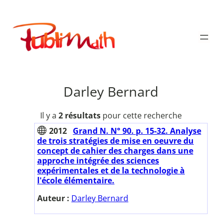
Aller
au
Publimath
contenu
Darley Bernard
Il y a
2 résultats
pour cette recherche
2012
Grand N. N° 90. p. 15-32. Analyse
de trois stratégies de mise en oeuvre du
concept de cahier des charges dans une
approche intégrée des sciences
expérimentales et de la technologie à
l'école élémentaire.
Auteur :
Darley Bernard