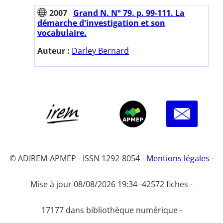
2007
Grand N. N° 79. p. 99-111. La
démarche d'investigation et son
vocabulaire.
Auteur :
Darley Bernard
© ADIREM-APMEP - ISSN 1292-8054 -
Mentions légales
-
Mise à jour 08/08/2026 19:34 -
42572 fiches -
17177 dans bibliothèque numérique -