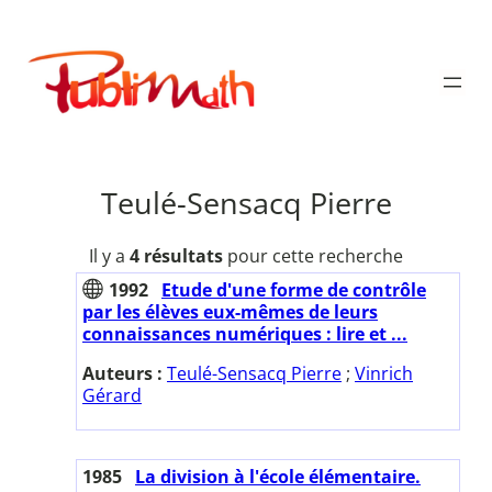
Aller
au
Publimath
contenu
Teulé-Sensacq Pierre
Il y a
4 résultats
pour cette recherche
1992
Etude d'une forme de contrôle
par les élèves eux-mêmes de leurs
connaissances numériques : lire et ...
Auteurs :
Teulé-Sensacq Pierre
;
Vinrich
Gérard
1985
La division à l'école élémentaire.