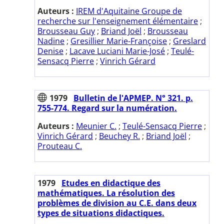
Auteurs :
IREM d'Aquitaine Groupe de
recherche sur l'enseignement élémentaire
;
Brousseau Guy
;
Briand Joël
;
Brousseau
Nadine
;
Gresillier Marie-Françoise
;
Greslard
Denise
;
Lacave Luciani Marie-José
;
Teulé-
Sensacq Pierre
;
Vinrich Gérard
1979
Bulletin de l'APMEP. N° 321. p.
755-774. Regard sur la numération.
Auteurs :
Meunier C.
;
Teulé-Sensacq Pierre
;
Vinrich Gérard
;
Beuchey R.
;
Briand Joël
;
Prouteau C.
1979
Etudes en didactique des
mathématiques. La résolution des
problèmes de division au C.E. dans deux
types de situations didactiques.