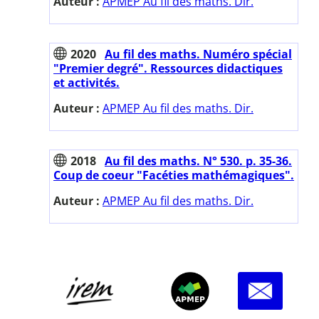
Auteur :
APMEP Au fil des maths. Dir.
2020
Au fil des maths. Numéro spécial
"Premier degré". Ressources didactiques
et activités.
Auteur :
APMEP Au fil des maths. Dir.
2018
Au fil des maths. N° 530. p. 35-36.
Coup de coeur "Facéties mathémagiques".
Auteur :
APMEP Au fil des maths. Dir.