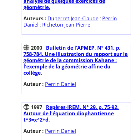
analyse de quelques exercices de
géométrie.
Auteurs :
Duperret Jean-Claude
;
Perrin
Daniel
;
Richeton Jean-Pierre
2000
Bulletin de l'APMEP. N° 431. p.
758-784. Une illustration du rapport sur la
géométrie de la commission Kahane :
l'exemple de la géométrie affine du
collège.
Auteur :
Perrin Daniel
1997
Repères-IREM. N° 29. p. 75-92.
Autour de l'équation diophantienne
t^3=x^2+d.
Auteur :
Perrin Daniel