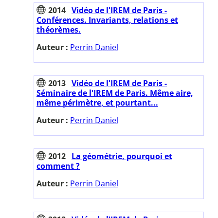
2014
Vidéo de l'IREM de Paris -
Conférences. Invariants, relations et
théorèmes.
Auteur :
Perrin Daniel
2013
Vidéo de l'IREM de Paris -
Séminaire de l'IREM de Paris. Même aire,
même périmètre, et pourtant...
Auteur :
Perrin Daniel
2012
La géométrie, pourquoi et
comment ?
Auteur :
Perrin Daniel