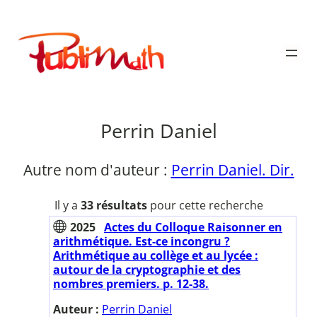
Aller
au
Publimath
contenu
Perrin Daniel
Autre nom d'auteur :
Perrin Daniel. Dir.
Il y a
33 résultats
pour cette recherche
2025
Actes du Colloque Raisonner en
arithmétique. Est-ce incongru ?
Arithmétique au collège et au lycée :
autour de la cryptographie et des
nombres premiers. p. 12-38.
Auteur :
Perrin Daniel