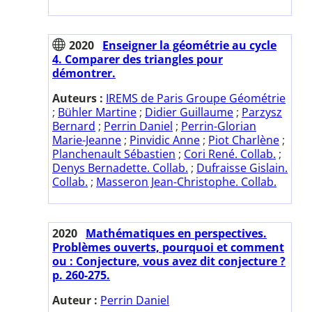
2020
Enseigner la géométrie au cycle
4. Comparer des triangles pour
démontrer.
Auteurs :
IREMS de Paris Groupe Géométrie
;
Bühler Martine
;
Didier Guillaume
;
Parzysz
Bernard
;
Perrin Daniel
;
Perrin-Glorian
Marie-Jeanne
;
Pinvidic Anne
;
Piot Charlène
;
Planchenault Sébastien
;
Cori René. Collab.
;
Denys Bernadette. Collab.
;
Dufraisse Gislain.
Collab.
;
Masseron Jean-Christophe. Collab.
2020
Mathématiques en perspectives.
Problèmes ouverts, pourquoi et comment
ou : Conjecture, vous avez dit conjecture ?
p. 260-275.
Auteur :
Perrin Daniel