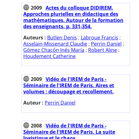
2009
Actes du colloque DIDIREM.
Approches plurielles en didactique des
mathématiques. Autour de la formation
des enseignants. p. 331-354.
Auteurs :
Butlen Denis
;
Labroue Francis
;
Asselain-Missenard Claudie
;
Perrin Daniel
;
Gómez Chacón Inés María
;
Robert Aline
;
Houdement Catherine
2009
Vidéo de l'IREM de Paris -
Séminaire de l'IREM de Paris. Aires et
volumes : découpage et recollement.
Auteur :
Perrin Daniel
2008
Vidéo de l'IREM de Paris -
Séminaire de l'IREM de Paris. La suite
logistique et le chaos.