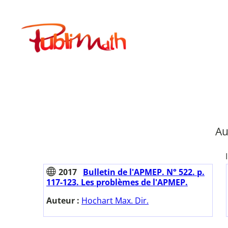
Aller
au
Publimath
contenu
Au
2017
Bulletin de l'APMEP. N° 522. p.
117-123. Les problèmes de l'APMEP.
Auteur :
Hochart Max. Dir.