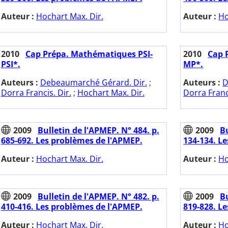
Auteur :
Hochart Max. Dir.
Auteur :
Ho
2010
Cap Prépa. Mathématiques PSI-
2010
Cap 
PSI*.
MP*.
Auteurs :
Debeaumarché Gérard. Dir.
;
Auteurs :
D
Dorra Francis. Dir.
;
Hochart Max. Dir.
Dorra Franci
2009
Bulletin de l'APMEP. N° 484. p.
2009
Bu
685-692. Les problèmes de l'APMEP.
134-134. L
Auteur :
Hochart Max. Dir.
Auteur :
Ho
2009
Bulletin de l'APMEP. N° 482. p.
2009
Bu
410-416. Les problèmes de l'APMEP.
819-828. L
Auteur :
Hochart Max. Dir.
Auteur :
Ho