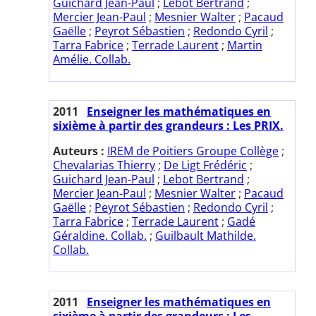
Guichard Jean-Paul
;
Lebot Bertrand
;
Mercier Jean-Paul
;
Mesnier Walter
;
Pacaud
Gaëlle
;
Peyrot Sébastien
;
Redondo Cyril
;
Tarra Fabrice
;
Terrade Laurent
;
Martin
Amélie. Collab.
2011
Enseigner les mathématiques en
sixième à partir des grandeurs : Les PRIX.
Auteurs :
IREM de Poitiers Groupe Collège
;
Chevalarias Thierry
;
De Ligt Frédéric
;
Guichard Jean-Paul
;
Lebot Bertrand
;
Mercier Jean-Paul
;
Mesnier Walter
;
Pacaud
Gaëlle
;
Peyrot Sébastien
;
Redondo Cyril
;
Tarra Fabrice
;
Terrade Laurent
;
Gadé
Géraldine. Collab.
;
Guilbault Mathilde.
Collab.
2011
Enseigner les mathématiques en
sixième à partir des grandeurs : Les