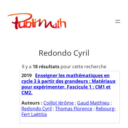
Aller
au
Publimath
contenu
Redondo Cyril
Il y a
18 résultats
pour cette recherche
2019
Enseigner les mathématiques en
cycle 3 à partir des grandeurs : Matériaux
pour expérimenter. Fascicule 1 : CM1 et
CM2.
Auteurs :
Coillot Jérôme
;
Gaud Matthieu
;
Redondo Cyril
;
Thomas Florence
;
Rebourg-
Fert Laëtitia