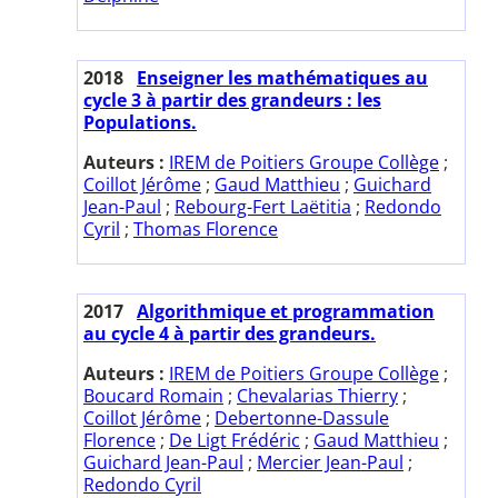
2018
Enseigner les mathématiques au
cycle 3 à partir des grandeurs : les
Populations.
Auteurs :
IREM de Poitiers Groupe Collège
;
Coillot Jérôme
;
Gaud Matthieu
;
Guichard
Jean-Paul
;
Rebourg-Fert Laëtitia
;
Redondo
Cyril
;
Thomas Florence
2017
Algorithmique et programmation
au cycle 4 à partir des grandeurs.
Auteurs :
IREM de Poitiers Groupe Collège
;
Boucard Romain
;
Chevalarias Thierry
;
Coillot Jérôme
;
Debertonne-Dassule
Florence
;
De Ligt Frédéric
;
Gaud Matthieu
;
Guichard Jean-Paul
;
Mercier Jean-Paul
;
Redondo Cyril