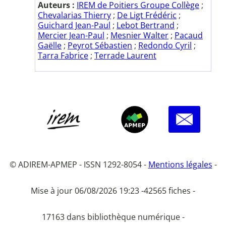
Auteurs :
IREM de Poitiers Groupe Collège
;
Chevalarias Thierry
;
De Ligt Frédéric
;
Guichard Jean-Paul
;
Lebot Bertrand
;
Mercier Jean-Paul
;
Mesnier Walter
;
Pacaud
Gaëlle
;
Peyrot Sébastien
;
Redondo Cyril
;
Tarra Fabrice
;
Terrade Laurent
© ADIREM-APMEP - ISSN 1292-8054 -
Mentions légales
-
Mise à jour 06/08/2026 19:23 -
42565 fiches -
17163 dans bibliothèque numérique -