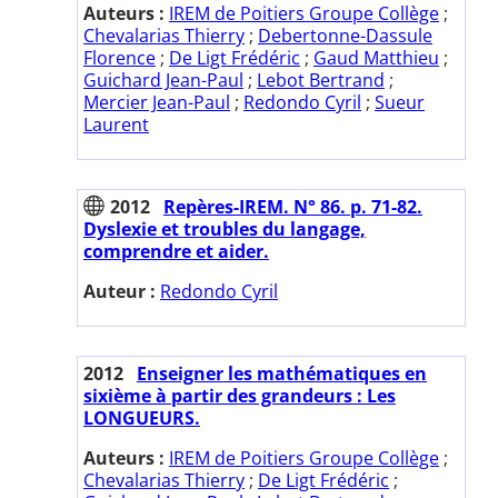
Auteurs :
IREM de Poitiers Groupe Collège
;
Chevalarias Thierry
;
Debertonne-Dassule
Florence
;
De Ligt Frédéric
;
Gaud Matthieu
;
Guichard Jean-Paul
;
Lebot Bertrand
;
Mercier Jean-Paul
;
Redondo Cyril
;
Sueur
Laurent
2012
Repères-IREM. N° 86. p. 71-82.
Dyslexie et troubles du langage,
comprendre et aider.
Auteur :
Redondo Cyril
2012
Enseigner les mathématiques en
sixième à partir des grandeurs : Les
LONGUEURS.
Auteurs :
IREM de Poitiers Groupe Collège
;
Chevalarias Thierry
;
De Ligt Frédéric
;