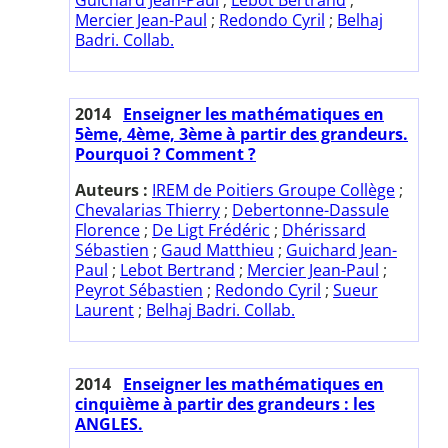
Mercier Jean-Paul
;
Redondo Cyril
;
Belhaj
Badri. Collab.
2014
Enseigner les mathématiques en
5ème, 4ème, 3ème à partir des grandeurs.
Pourquoi ? Comment ?
Auteurs :
IREM de Poitiers Groupe Collège
;
Chevalarias Thierry
;
Debertonne-Dassule
Florence
;
De Ligt Frédéric
;
Dhérissard
Sébastien
;
Gaud Matthieu
;
Guichard Jean-
Paul
;
Lebot Bertrand
;
Mercier Jean-Paul
;
Peyrot Sébastien
;
Redondo Cyril
;
Sueur
Laurent
;
Belhaj Badri. Collab.
2014
Enseigner les mathématiques en
cinquième à partir des grandeurs : les
ANGLES.