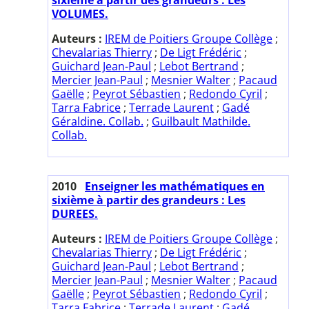
VOLUMES.
Auteurs :
IREM de Poitiers Groupe Collège
;
Chevalarias Thierry
;
De Ligt Frédéric
;
Guichard Jean-Paul
;
Lebot Bertrand
;
Mercier Jean-Paul
;
Mesnier Walter
;
Pacaud
Gaëlle
;
Peyrot Sébastien
;
Redondo Cyril
;
Tarra Fabrice
;
Terrade Laurent
;
Gadé
Géraldine. Collab.
;
Guilbault Mathilde.
Collab.
2010
Enseigner les mathématiques en
sixième à partir des grandeurs : Les
DUREES.
Auteurs :
IREM de Poitiers Groupe Collège
;
Chevalarias Thierry
;
De Ligt Frédéric
;
Guichard Jean-Paul
;
Lebot Bertrand
;
Mercier Jean-Paul
;
Mesnier Walter
;
Pacaud
Gaëlle
;
Peyrot Sébastien
;
Redondo Cyril
;
Tarra Fabrice
;
Terrade Laurent
;
Gadé