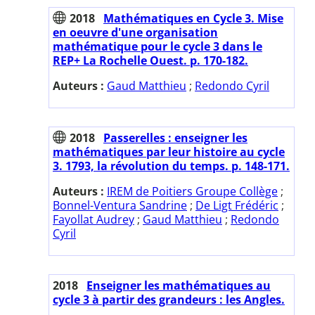
2018
Mathématiques en Cycle 3. Mise
en oeuvre d'une organisation
mathématique pour le cycle 3 dans le
REP+ La Rochelle Ouest. p. 170-182.
Auteurs :
Gaud Matthieu
;
Redondo Cyril
2018
Passerelles : enseigner les
mathématiques par leur histoire au cycle
3. 1793, la révolution du temps. p. 148-171.
Auteurs :
IREM de Poitiers Groupe Collège
;
Bonnel-Ventura Sandrine
;
De Ligt Frédéric
;
Fayollat Audrey
;
Gaud Matthieu
;
Redondo
Cyril
2018
Enseigner les mathématiques au
cycle 3 à partir des grandeurs : les Angles.