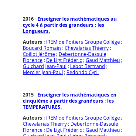
2016
Enseigner les mathématiques au
cycle 4 à partir des grandeurs : les
Longueurs.
Auteurs :
IREM de Poitiers Groupe Collège
;
Boucard Romain
;
Chevalarias Thierry
;
Coillot Jérôme
;
Debertonne-Dassule
Florence
;
De Ligt Frédéric
;
Gaud Matthieu
;
Guichard Jean-Paul
;
Lebot Bertrand
;
Mercier Jean-Paul
;
Redondo Cyril
2015
Enseigner les mathématiques en
cinquième à partir des grandeurs : les
TEMPERATURES.
Auteurs :
IREM de Poitiers Groupe Collège
;
Chevalarias Thierry
;
Debertonne-Dassule
Florence
;
De Ligt Frédéric
;
Gaud Matthieu
;
Guichard Jean-Paul
;
Lebot Bertrand
;