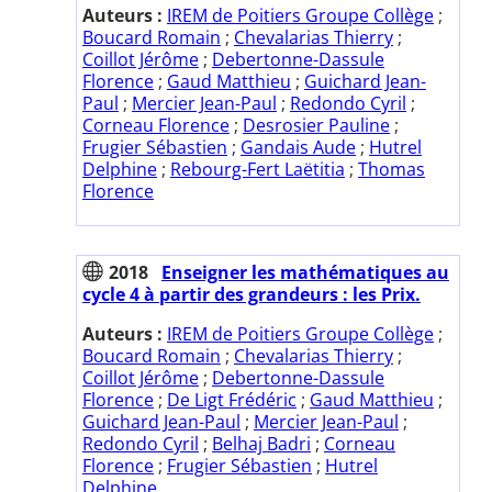
Auteurs :
IREM de Poitiers Groupe Collège
;
Boucard Romain
;
Chevalarias Thierry
;
Coillot Jérôme
;
Debertonne-Dassule
Florence
;
Gaud Matthieu
;
Guichard Jean-
Paul
;
Mercier Jean-Paul
;
Redondo Cyril
;
Corneau Florence
;
Desrosier Pauline
;
Frugier Sébastien
;
Gandais Aude
;
Hutrel
Delphine
;
Rebourg-Fert Laëtitia
;
Thomas
Florence
2018
Enseigner les mathématiques au
cycle 4 à partir des grandeurs : les Prix.
Auteurs :
IREM de Poitiers Groupe Collège
;
Boucard Romain
;
Chevalarias Thierry
;
Coillot Jérôme
;
Debertonne-Dassule
Florence
;
De Ligt Frédéric
;
Gaud Matthieu
;
Guichard Jean-Paul
;
Mercier Jean-Paul
;
Redondo Cyril
;
Belhaj Badri
;
Corneau
Florence
;
Frugier Sébastien
;
Hutrel
Delphine