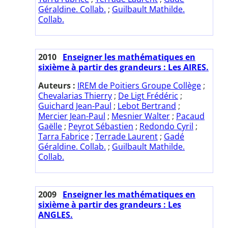
Géraldine. Collab.
;
Guilbault Mathilde.
Collab.
2010
Enseigner les mathématiques en
sixième à partir des grandeurs : Les AIRES.
Auteurs :
IREM de Poitiers Groupe Collège
;
Chevalarias Thierry
;
De Ligt Frédéric
;
Guichard Jean-Paul
;
Lebot Bertrand
;
Mercier Jean-Paul
;
Mesnier Walter
;
Pacaud
Gaëlle
;
Peyrot Sébastien
;
Redondo Cyril
;
Tarra Fabrice
;
Terrade Laurent
;
Gadé
Géraldine. Collab.
;
Guilbault Mathilde.
Collab.
2009
Enseigner les mathématiques en
sixième à partir des grandeurs : Les
ANGLES.